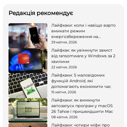
Редакція рекомендує
Лайфхаки: коли і навіщо варто
вмикати режим
енергозбереження на
смартфоні
29 квітня, 2026
Лайфхак: як увімкнути захист
від ransomware у Windows за 2
хвилини
22 квітня, 2026
Лайфхаки: 5 маловідомих
функцій Android, які
допомагають економити час
15 квітня, 2026
Лайфхаки: як вимкнути
автозапуск програм у macOS
26 Tahoe і пришвидшити Mac
08 квітня, 2026
Лайфхаки: чотири міфи про