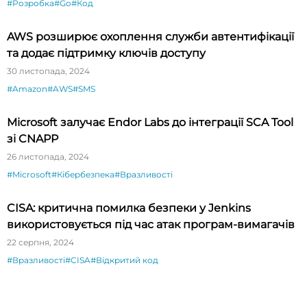
#Розробка
#Go
#Код
AWS розширює охоплення служби автентифікації
та додає підтримку ключів доступу
30 листопада, 2024
#Amazon
#AWS
#SMS
Microsoft залучає Endor Labs до інтеграції SCA Tool
зі CNAPP
26 листопада, 2024
#Microsoft
#Кібербезпека
#Вразливості
CISA: критична помилка безпеки у Jenkins
використовується під час атак програм-вимагачів
22 серпня, 2024
#Вразливості
#CISA
#Відкритий код