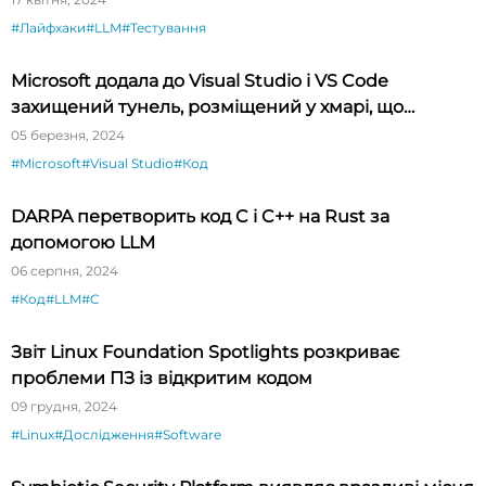
#Лайфхаки
#LLM
#Тестування
Microsoft додала до Visual Studio і VS Code
захищений тунель, розміщений у хмарі, що
спрощує тестування API
05 березня, 2024
#Microsoft
#Visual Studio
#Код
DARPA перетворить код C і C++ на Rust за
допомогою LLM
06 серпня, 2024
#Код
#LLM
#C
Звіт Linux Foundation Spotlights розкриває
проблеми ПЗ із відкритим кодом
09 грудня, 2024
#Linux
#Дослідження
#Software