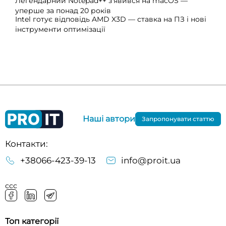
Легендарний Notepad++ з’явився на macOS —
уперше за понад 20 років
Intel готує відповідь AMD X3D — ставка на ПЗ і нові
інструменти оптимізації
Наші автори
Запропонувати статтю
Контакти:
+38066-423-39-13
info@proit.ua
ссс
Топ категорії