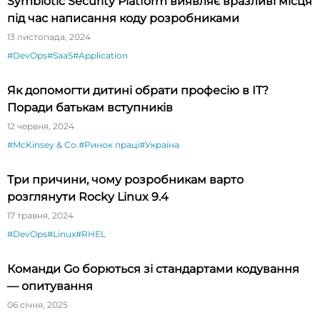
Symbiotic Security Platform виявляє вразливі місця
під час написання коду розробниками
13 листопада, 2024
#DevOps
#SaaS
#Application
Як допомогти дитині обрати професію в ІТ?
Поради батькам вступників
12 червня, 2024
#McKinsey & Co.
#Ринок праці
#Україна
Три причини, чому розробникам варто
розглянути Rocky Linux 9.4
17 травня, 2024
#DevOps
#Linux
#RHEL
Команди Go борються зі стандартами кодування
— опитування
06 січня, 2025