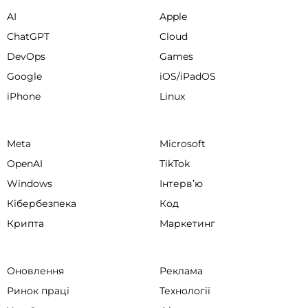
AI
Apple
ChatGPT
Cloud
DevOps
Games
Google
iOS/iPadOS
iPhone
Linux
Meta
Microsoft
OpenAI
TikTok
Windows
Інтервʼю
Кібербезпека
Код
Крипта
Маркетинг
Оновлення
Реклама
Ринок праці
Технології