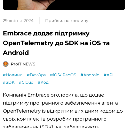
29 квітня, 2024
Приблизно хвилину
Embrace додає підтримку
OpenTelemetry до SDK на iOS та
Android
ProIT NEWS
#Новини
#DevOps
#iOS/iPadOS
#Android
#API
#SDK
#Cloud
#Код
Компанія Embrace оголосила, що додає
підтримку програмного забезпечення агента
OpenTelemetry із відкритим вихідним кодом до
своїх комплектів розробки програмного
забезпечення (SDK), які забезпечують