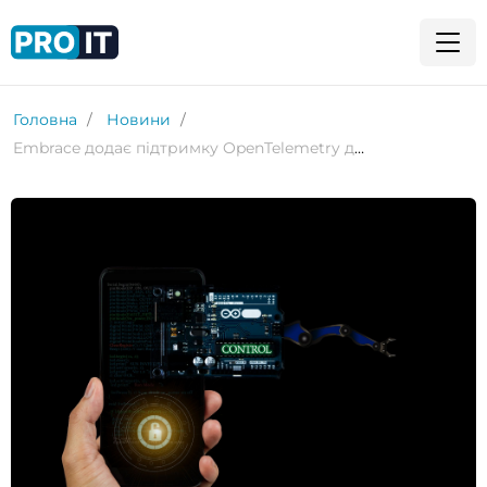
Головна
Новини
Embrace додає підтримку OpenTelemetry до SDK на iOS та Android