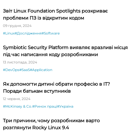
Звіт Linux Foundation Spotlights розкриває
проблеми ПЗ із відкритим кодом
09 грудня, 2024
#Linux
#Дослідження
#Software
Symbiotic Security Platform виявляє вразливі місця
під час написання коду розробниками
13 листопада, 2024
#DevOps
#SaaS
#Application
Як допомогти дитині обрати професію в ІТ?
Поради батькам вступників
12 червня, 2024
#McKinsey & Co.
#Ринок праці
#Україна
Три причини, чому розробникам варто
розглянути Rocky Linux 9.4