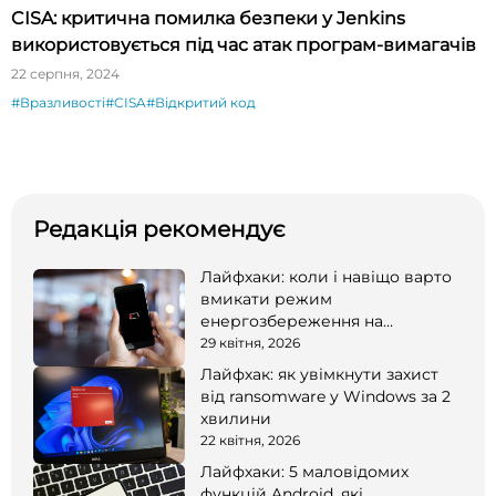
CISA: критична помилка безпеки у Jenkins
використовується під час атак програм-вимагачів
22 серпня, 2024
#Вразливості
#CISA
#Відкритий код
Редакція рекомендує
Лайфхаки: коли і навіщо варто
вмикати режим
енергозбереження на
смартфоні
29 квітня, 2026
Лайфхак: як увімкнути захист
від ransomware у Windows за 2
хвилини
22 квітня, 2026
Лайфхаки: 5 маловідомих
функцій Android, які