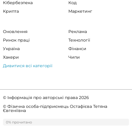
Кібербезпека
Код
Крипта
Маркетинг
Оновлення
Реклама
Ринок праці
Технології
Україна
Фінанси
Хакери
Чипи
Дивитися всі категорії
© Інформація про авторські права 2026
© Фізична особа-підприємець Остафієва Тетяна
Євгеніївна
Правила спільноти
Політика конфіденційності
0% прочитано
0%
прочитано
ссс