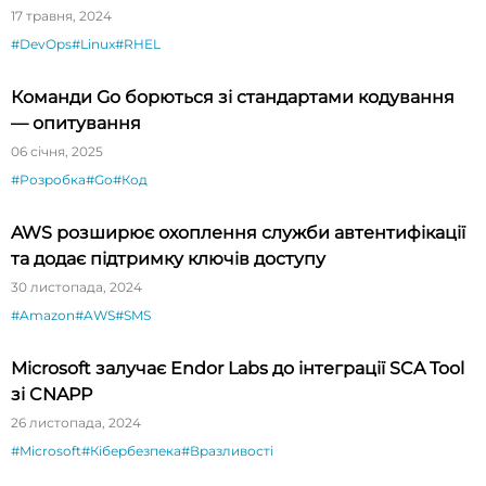
17 травня, 2024
#DevOps
#Linux
#RHEL
Команди Go борються зі стандартами кодування
— опитування
06 січня, 2025
#Розробка
#Go
#Код
AWS розширює охоплення служби автентифікації
та додає підтримку ключів доступу
30 листопада, 2024
#Amazon
#AWS
#SMS
Microsoft залучає Endor Labs до інтеграції SCA Tool
зі CNAPP
26 листопада, 2024
#Microsoft
#Кібербезпека
#Вразливості