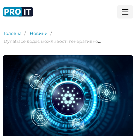
Головна
Новини
Dynatrace додає можливості генеративного ШІ до двигуна Davis