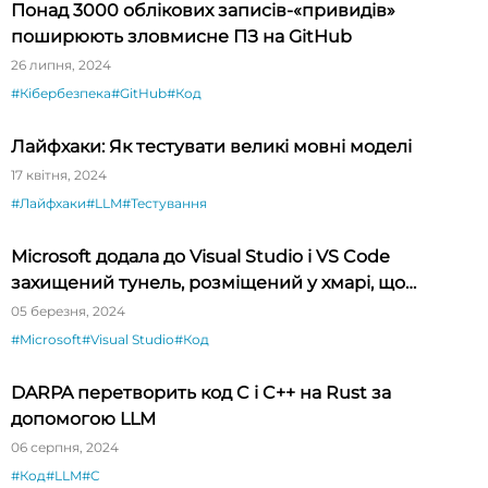
Понад 3000 облікових записів-«привидів»
поширюють зловмисне ПЗ на GitHub
26 липня, 2024
#Кібербезпека
#GitHub
#Код
Лайфхаки: Як тестувати великі мовні моделі
17 квітня, 2024
#Лайфхаки
#LLM
#Тестування
Microsoft додала до Visual Studio і VS Code
захищений тунель, розміщений у хмарі, що
спрощує тестування API
05 березня, 2024
#Microsoft
#Visual Studio
#Код
DARPA перетворить код C і C++ на Rust за
допомогою LLM
06 серпня, 2024
#Код
#LLM
#C