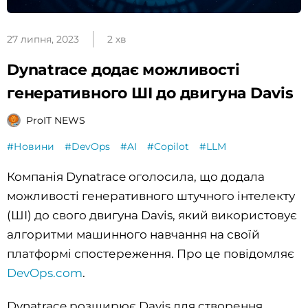
27 липня, 2023
2 хв
Dynatrace додає можливості
генеративного ШІ до двигуна Davis
ProIT NEWS
#Новини
#DevOps
#AI
#Copilot
#LLM
Компанія Dynatrace оголосила, що додала
можливості генеративного штучного інтелекту
(ШІ) до свого двигуна Davis, який використовує
алгоритми машинного навчання на своїй
платформі спостереження. Про це повідомляє
DevOps.com
.
Dynatrace розширює Davis для створення