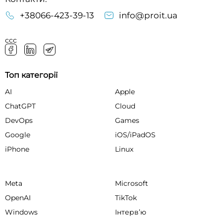
+38066-423-39-13
info@proit.ua
ссс
Топ категорії
AI
Apple
ChatGPT
Cloud
DevOps
Games
Google
iOS/iPadOS
iPhone
Linux
Meta
Microsoft
OpenAI
TikTok
Windows
Інтервʼю