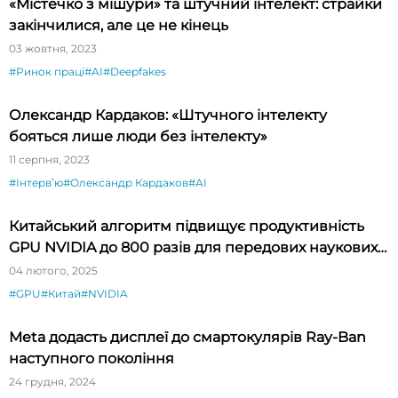
«Містечко з мішури» та штучний інтелект: страйки
закінчилися, але це не кінець
03 жовтня, 2023
#Ринок праці
#AI
#Deepfakes
Олександр Кардаков: «Штучного інтелекту
бояться лише люди без інтелекту»
11 серпня, 2023
#Інтервʼю
#Олександр Кардаков
#AI
Китайський алгоритм підвищує продуктивність
GPU NVIDIA до 800 разів для передових наукових
програм
04 лютого, 2025
#GPU
#Китай
#NVIDIA
Meta додасть дисплеї до смартокулярів Ray-Ban
наступного покоління
24 грудня, 2024