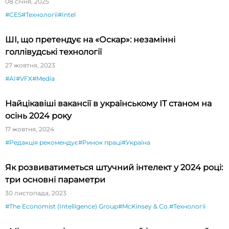
08 січня, 2025
#CES
#Технології
#Intel
ШІ, що претендує на «Оскар»: незамінні
голлівудські технології
27 жовтня, 2023
#AI
#VFX
#Media
Найцікавіші вакансії в українському ІТ станом на
осінь 2024 року
17 жовтня, 2024
#Редакція рекомендує
#Ринок праці
#Україна
Як розвиватиметься штучний інтелект у 2024 році:
три основні параметри
30 листопада, 2023
#The Economist (Intelligence) Group
#McKinsey & Co.
#Технології