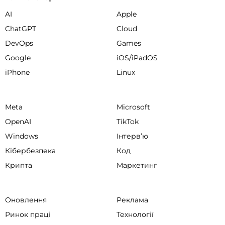
AI
Apple
ChatGPT
Cloud
DevOps
Games
Google
iOS/iPadOS
iPhone
Linux
Meta
Microsoft
OpenAI
TikTok
Windows
Інтервʼю
Кібербезпека
Код
Крипта
Маркетинг
Оновлення
Реклама
Ринок праці
Технології