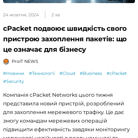
24 жовтня, 2024
2 хв
cPacket подвоює швидкість свого
пристрою захоплення пакетів: що
це означає для бізнесу
ProIT NEWS
#Новини
#Технології
#Cloud
#Business
#cPacket
#Security
Компанія cPacket Networks цього тижня
представила новий пристрій, розроблений
для захоплення мережевого трафіку. Це дає
змогу командам мережевих операцій
підвищити ефективність завдяки моніторингу
мережевої надійності в реальному часі та