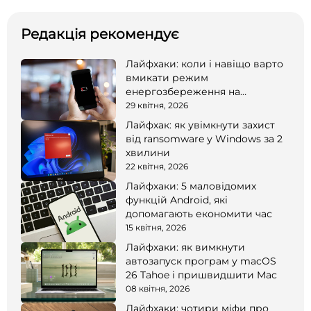
Редакція рекомендує
Лайфхаки: коли і навіщо варто
вмикати режим
енергозбереження на
смартфоні
29 квітня, 2026
Лайфхак: як увімкнути захист
від ransomware у Windows за 2
хвилини
22 квітня, 2026
Лайфхаки: 5 маловідомих
функцій Android, які
допомагають економити час
15 квітня, 2026
Лайфхаки: як вимкнути
автозапуск програм у macOS
26 Tahoe і пришвидшити Mac
08 квітня, 2026
Лайфхаки: чотири міфи про