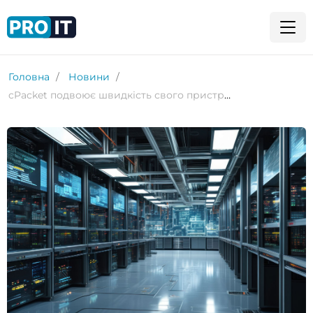
Головна
Новини
cPacket подвоює швидкість свого пристрою захоплення пакетів: що це означає для бізнесу