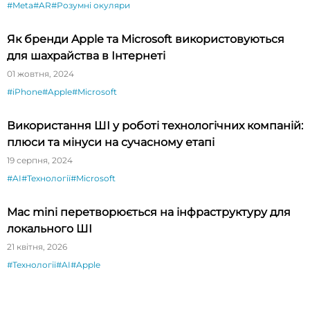
#Meta
#AR
#Розумні окуляри
Як бренди Apple та Microsoft використовуються
для шахрайства в Інтернеті
01 жовтня, 2024
#iPhone
#Apple
#Microsoft
Використання ШІ у роботі технологічних компаній:
плюси та мінуси на сучасному етапі
19 серпня, 2024
#AI
#Технології
#Microsoft
Mac mini перетворюється на інфраструктуру для
локального ШІ
21 квітня, 2026
#Технології
#AI
#Apple