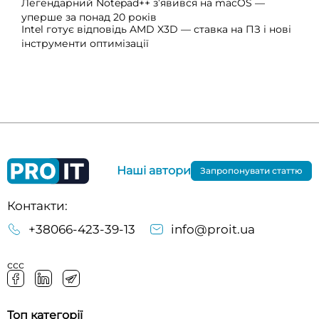
Легендарний Notepad++ з’явився на macOS —
уперше за понад 20 років
Intel готує відповідь AMD X3D — ставка на ПЗ і нові
інструменти оптимізації
Наші автори
Запропонувати статтю
Контакти:
+38066-423-39-13
info@proit.ua
ссс
Топ категорії