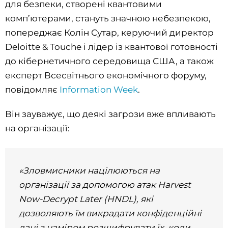
для безпеки, створені квантовими
комп’ютерами, стануть значною небезпекою,
попереджає Колін Сутар, керуючий директор
Deloitte & Touche і лідер із квантової готовності
до кібернетичного середовища США, а також
експерт Всесвітнього економічного форуму,
повідомляє
Information Week
.
Він зауважує, що деякі загрози вже впливають
на організації:
«Зловмисники націлюються на
організації за допомогою атак Harvest
Now-Decrypt Later (HNDL), які
дозволяють їм викрадати конфіденційні
дані з наміром розшифрувати їх, коли