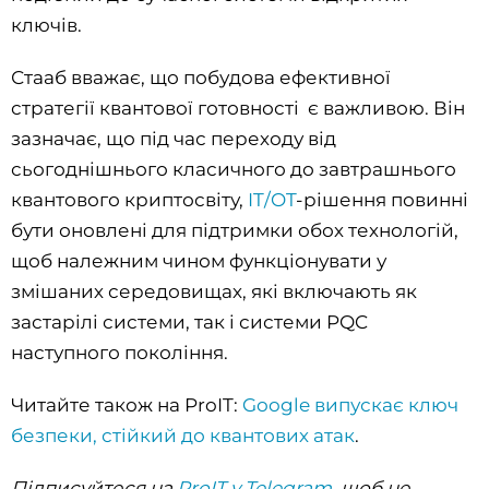
ключів.
Стааб вважає, що побудова ефективної
стратегії квантової готовності є важливою. Він
зазначає, що під час переходу від
сьогоднішнього класичного до завтрашнього
квантового криптосвіту,
IT/OT
-рішення повинні
бути оновлені для підтримки обох технологій,
щоб належним чином функціонувати у
змішаних середовищах, які включають як
застарілі системи, так і системи PQC
наступного покоління.
Читайте також на ProIT:
Google випускає ключ
безпеки, стійкий до квантових атак
.
Підписуйтеся на
ProIT у Telegram
, щоб не