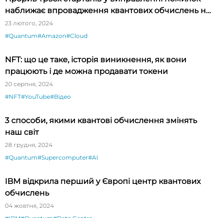
наближає впровадження квантових обчислень на
підприємствах
23 лютого, 2024
#Quantum
#Amazon
#Cloud
NFT: що це таке, історія виникнення, як вони
працюють і де можна продавати токени
20 серпня, 2024
#NFT
#YouTube
#Відео
3 способи, якими квантові обчислення змінять
наш світ
28 грудня, 2024
#Quantum
#Supercomputer
#AI
IBM відкрила перший у Європі центр квантових
обчислень
04 жовтня, 2024