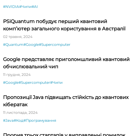
#NVIDIA
#Чипи
#AI
PSiQuantum побудує перший квантовий
комп’ютер загального користування в Австралії
02 травня, 2024
#Quantum
#Google
#Supercomputer
Google представляє приголомшливий квантовий
обчислювальний чип
11 грудня, 2024
#Google
#Supercomputer
#Чипи
Пропозиції Java підвищать стійкість до квантових
кібератак
11 листопада, 2024
#Java
#Код
#Програмування
Прорив трьох стартапів у виправленні помилок