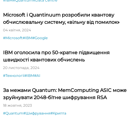
#IBM
#Quantum
#Data Centre
Microsoft і Quantinuum розробили квантову
обчислювальну систему, «вільну від помилок»
04 квітня, 2024
#Microsoft
#IBM
#Google
IBM оголосила про 50-кратне підвищення
швидкості квантових обчислень
20 листопада, 2024
#Технології
#IBM
#AI
За межами Quantum: MemComputing ASIC може
зруйнувати 2048-бітне шифрування RSA
18 жовтня, 2023
#Quantum
#Шифрування
#Крипта