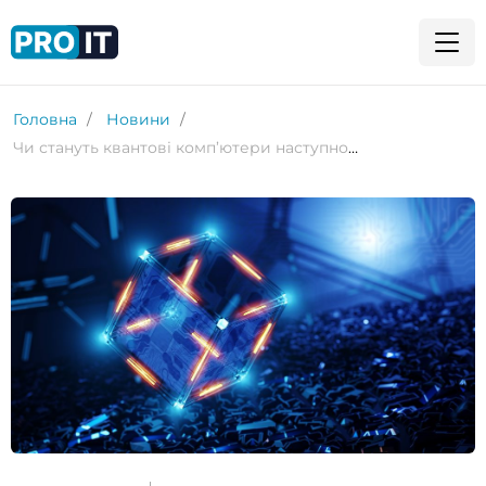
Головна
Новини
Чи стануть квантові комп’ютери наступною платформою для кібератак?