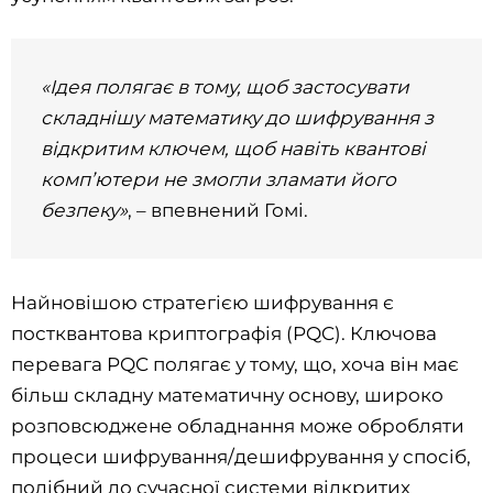
«Ідея полягає в тому, щоб застосувати
складнішу математику до шифрування з
відкритим ключем, щоб навіть квантові
комп’ютери не змогли зламати його
безпеку»
, – впевнений Гомі.
Найновішою стратегією шифрування є
постквантова криптографія (PQC). Ключова
перевага PQC полягає у тому, що, хоча він має
більш складну математичну основу, широко
розповсюджене обладнання може обробляти
процеси шифрування/дешифрування у спосіб,
подібний до сучасної системи відкритих