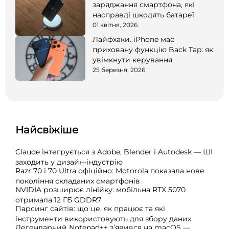
заряджання смартфона, які
насправді шкодять батареї
01 квітня, 2026
Лайфхаки. iPhone має
приховану функцію Back Tap: як
увімкнути керування
25 березня, 2026
Найсвіжіше
Claude інтегрується з Adobe, Blender і Autodesk — ШІ
заходить у дизайн-індустрію
Razr 70 і 70 Ultra офіційно: Motorola показала нове
покоління складаних смартфонів
NVIDIA розширює лінійку: мобільна RTX 5070
отримала 12 ГБ GDDR7
Парсинг сайтів: що це, як працює та які
інструменти використовують для збору даних
Легендарний Notepad++ з’явився на macOS —