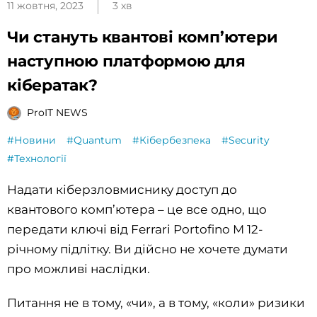
11 жовтня, 2023
3 хв
Чи стануть квантові комп’ютери
наступною платформою для
кібератак?
ProIT NEWS
#Новини
#Quantum
#Кібербезпека
#Security
#Технології
Надати кіберзловмиснику доступ до
квантового комп’ютера – це все одно, що
передати ключі від Ferrari Portofino M 12-
річному підлітку. Ви дійсно не хочете думати
про можливі наслідки.
Питання не в тому, «чи», а в тому, «коли» ризики