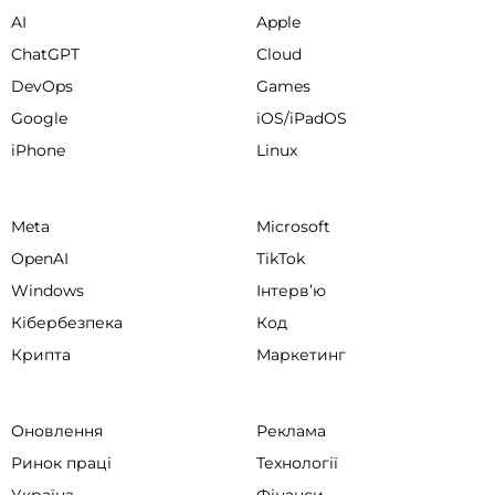
AI
Apple
ChatGPT
Cloud
DevOps
Games
Google
iOS/iPadOS
iPhone
Linux
Meta
Microsoft
OpenAI
TikTok
Windows
Інтервʼю
Кібербезпека
Код
Крипта
Маркетинг
Оновлення
Реклама
Ринок праці
Технології