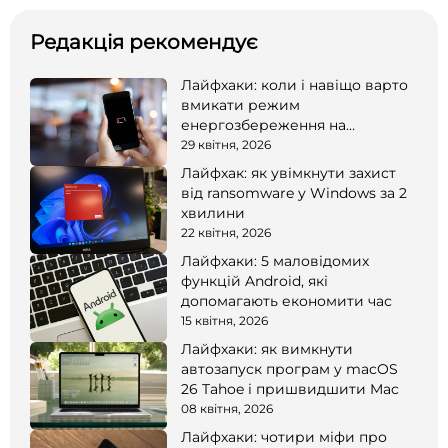
Редакція рекомендує
Лайфхаки: коли і навіщо варто
вмикати режим
енергозбереження на
смартфоні
29 квітня, 2026
Лайфхак: як увімкнути захист
від ransomware у Windows за 2
хвилини
22 квітня, 2026
Лайфхаки: 5 маловідомих
функцій Android, які
допомагають економити час
15 квітня, 2026
Лайфхаки: як вимкнути
автозапуск програм у macOS
26 Tahoe і пришвидшити Mac
08 квітня, 2026
Лайфхаки: чотири міфи про