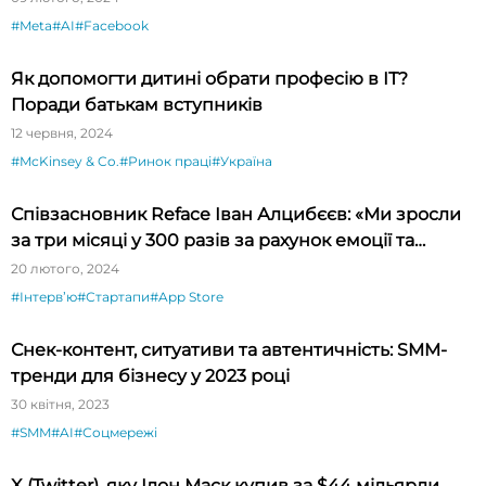
#Meta
#AI
#Facebook
Як допомогти дитині обрати професію в ІТ?
Поради батькам вступників
12 червня, 2024
#McKinsey & Co.
#Ринок праці
#Україна
Співзасновник Reface Іван Алцибєєв: «Ми зросли
за три місяці у 300 разів за рахунок емоції та
новизни»
20 лютого, 2024
#Інтервʼю
#Стартапи
#App Store
Снек-контент, ситуативи та автентичність: SMM-
тренди для бізнесу у 2023 році
30 квітня, 2023
#SMM
#AI
#Соцмережі
X (Twitter), яку Ілон Маск купив за $44 мільярди,