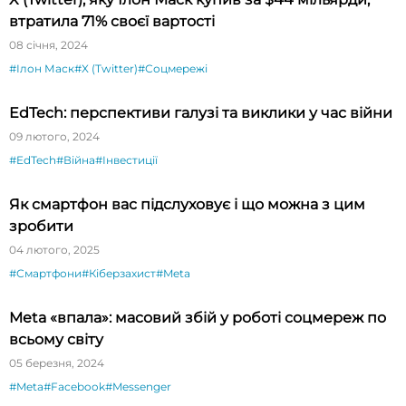
втратила 71% своєї вартості
08 січня, 2024
#Ілон Маск
#X (Twitter)
#Соцмережі
EdTech: перспективи галузі та виклики у час війни
09 лютого, 2024
#EdTech
#Війна
#Інвестиції
Як смартфон вас підслуховує і що можна з цим
зробити
04 лютого, 2025
#Смартфони
#Кіберзахист
#Meta
Meta «впала»: масовий збій у роботі соцмереж по
всьому світу
05 березня, 2024
#Meta
#Facebook
#Messenger