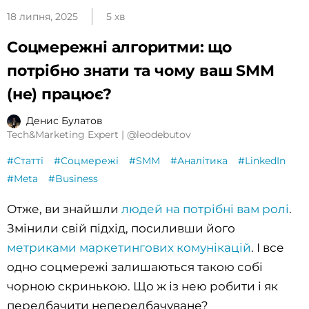
18 липня, 2025
5 хв
Соцмережні алгоритми: що
потрібно знати та чому ваш SMM
(не) працює?
Денис Булатов
Tech&Marketing Expert | @leodebutov
#Статті
#Соцмережі
#SMM
#Аналітика
#LinkedIn
#Meta
#Business
Отже, ви знайшли
людей на потрібні вам ролі
.
Змінили свій підхід, посиливши його
метриками маркетингових комунікацій
. І все
одно соцмережі залишаються такою собі
чорною скринькою. Що ж із нею робити і як
передбачити непередбачуване?