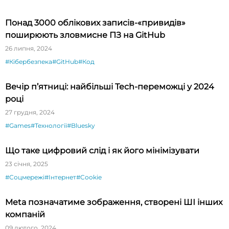
Понад 3000 облікових записів-«привидів»
поширюють зловмисне ПЗ на GitHub
26 липня, 2024
#Кібербезпека
#GitHub
#Код
Вечір п’ятниці: найбільші Tech-переможці у 2024
році
27 грудня, 2024
#Games
#Технології
#Bluesky
Що таке цифровий слід і як його мінімізувати
23 січня, 2025
#Соцмережі
#Інтернет
#Cookie
Meta позначатиме зображення, створені ШІ інших
компаній
09 лютого, 2024