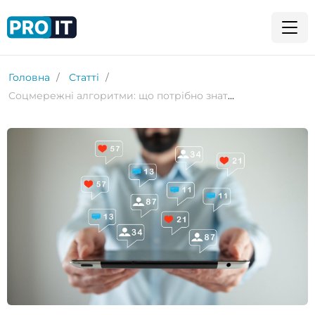
Головна
Статті
Соцмережні алгоритми: що потрібно знати та чому ваш SMM (не) працює?