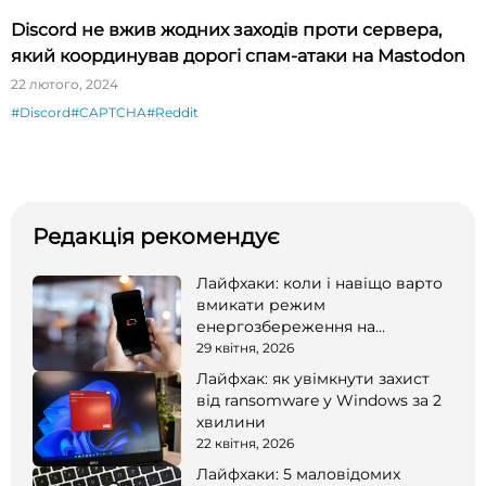
Discord не вжив жодних заходів проти сервера,
який координував дорогі спам-атаки на Mastodon
22 лютого, 2024
#Discord
#CAPTCHA
#Reddit
Редакція рекомендує
Лайфхаки: коли і навіщо варто
вмикати режим
енергозбереження на
смартфоні
29 квітня, 2026
Лайфхак: як увімкнути захист
від ransomware у Windows за 2
хвилини
22 квітня, 2026
Лайфхаки: 5 маловідомих