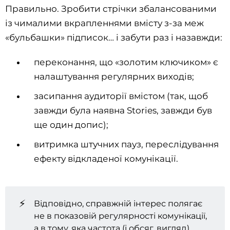
Правильно. Зробити стрічки збалансованими
із чималими вкрапленнями вмісту з-за меж
«бульбашки» підписок… і забути раз і назавжди:
переконання, що «золотим ключиком» є
налаштування регулярних виходів;
засипання аудиторії вмістом (так, щоб
завжди була наявна Stories, завжди був
ще один допис);
витримка штучних пауз, переслідування
ефекту відкладеної комунікації.
⚡
Відповідно, справжній інтерес полягає
не в показовій регулярності комунікації,
а в тому, яка частота (і обсяг, вигляд)