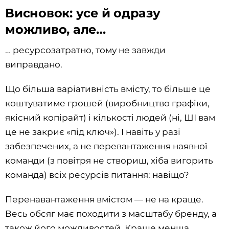
Висновок: усе й одразу
можливо, але…
… ресурсозатратно, тому не завжди
виправдано.
Що більша варіативність вмісту, то більше це
коштуватиме грошей (виробництво графіки,
якісний копірайт) і кількості людей (ні, ШІ вам
це не закриє «під ключ»). І навіть у разі
забезпечених, а не перевантаження наявної
команди (з повітря не створиш, хіба вигорить
команда) всіх ресурсів питання: навіщо?
Перенавантаження вмістом — не на краще.
Весь обсяг має походити з масштабу бренду, а
також його можливостей. Краще менша