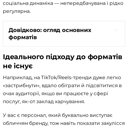
соціальна динаміка — непередбачувана і рідко
регулярна.
Довідково: огляд основних
форматів
text-first
Ідеального підходу до форматів
не існує
scroll-stopers
Наприклад, на TikTok/Reels-тренди дуже легко
«застрибнути», вдало обіграти й підсвітитися в
очах аудиторії, якщо ви працюєте у сфері
інтерактиви
послуг, як-от заклад харчування.
У вас є персонал, який буквально виступає
C
t
A
обличчям бренду, тож навіть показати закулісся