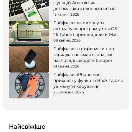
функцій Android, які
допомагають економити час
15 квітня, 2026
Лайфхаки: як вимкнути
автозапуск програм у macOS
26 Tahoe і пришвидшити Mac
08 квітня, 2026
Лайфхаки: чотири міфи про
заряджання смартфона, які
насправді шкодять батареї
01 квітня, 2026
Лайфхаки. iPhone має
приховану функцію Back Tap: як
увімкнути керування
25 березня, 2026
Найсвіжіше