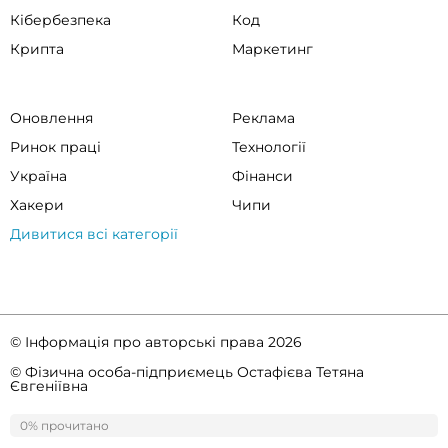
Кібербезпека
Код
Крипта
Маркетинг
Оновлення
Реклама
Ринок праці
Технології
Україна
Фінанси
Хакери
Чипи
Дивитися всі категорії
© Інформація про авторські права 2026
© Фізична особа-підприємець Остафієва Тетяна
Євгеніївна
Правила спільноти
Політика конфіденційності
0% прочитано
0%