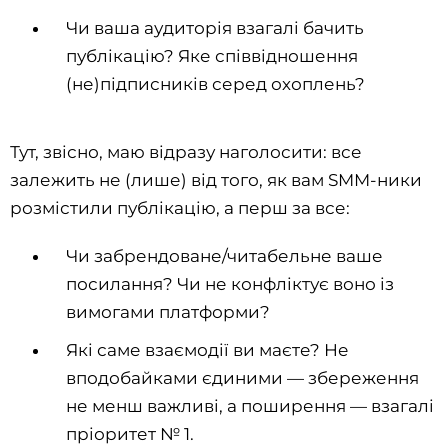
Чи ваша аудиторія взагалі бачить
публікацію? Яке співвідношення
(не)підписників серед охоплень?
Тут, звісно, маю відразу наголосити: все
залежить не (лише) від того, як вам SMM-ники
розмістили публікацію, а перш за все:
Чи забрендоване/читабельне ваше
посилання? Чи не конфліктує воно із
вимогами платформи?
Які саме взаємодії ви маєте? Не
вподобайками єдиними — збереження
не менш важливі, а поширення — взагалі
пріоритет № 1.