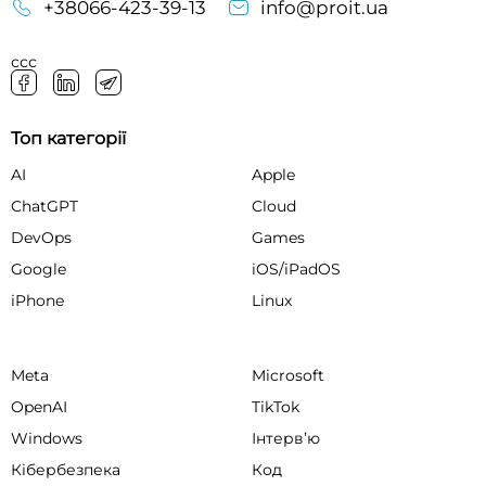
+38066-423-39-13
info@proit.ua
ссс
Топ категорії
AI
Apple
ChatGPT
Cloud
DevOps
Games
Google
iOS/iPadOS
iPhone
Linux
Meta
Microsoft
OpenAI
TikTok
Windows
Інтервʼю
Кібербезпека
Код