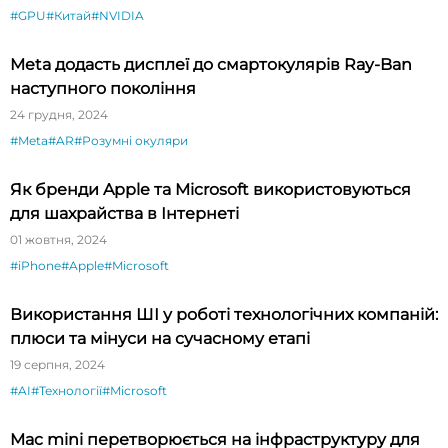
#GPU
#Китай
#NVIDIA
Meta додасть дисплеї до смартокулярів Ray-Ban
наступного покоління
24 грудня, 2024
#Meta
#AR
#Розумні окуляри
Як бренди Apple та Microsoft використовуються
для шахрайства в Інтернеті
01 жовтня, 2024
#iPhone
#Apple
#Microsoft
Використання ШІ у роботі технологічних компаній:
плюси та мінуси на сучасному етапі
19 серпня, 2024
#AI
#Технології
#Microsoft
Mac mini перетворюється на інфраструктуру для