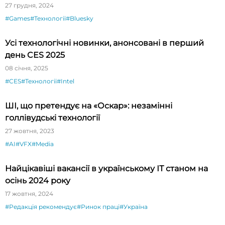
27 грудня, 2024
#Games
#Технології
#Bluesky
Усі технологічні новинки, анонсовані в перший
день CES 2025
08 січня, 2025
#CES
#Технології
#Intel
ШІ, що претендує на «Оскар»: незамінні
голлівудські технології
27 жовтня, 2023
#AI
#VFX
#Media
Найцікавіші вакансії в українському ІТ станом на
осінь 2024 року
17 жовтня, 2024
#Редакція рекомендує
#Ринок праці
#Україна