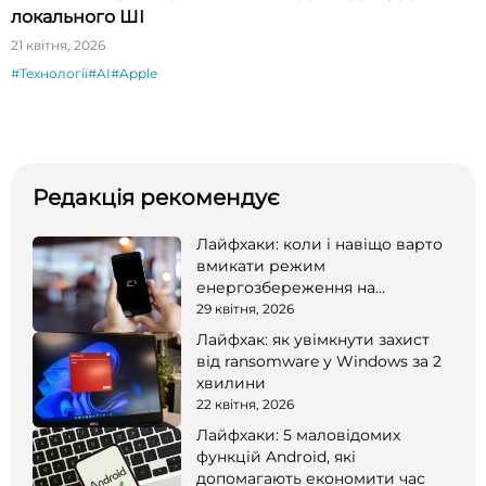
локального ШІ
21 квітня, 2026
#Технології
#AI
#Apple
Редакція рекомендує
Лайфхаки: коли і навіщо варто
вмикати режим
енергозбереження на
смартфоні
29 квітня, 2026
Лайфхак: як увімкнути захист
від ransomware у Windows за 2
хвилини
22 квітня, 2026
Лайфхаки: 5 маловідомих
функцій Android, які
допомагають економити час