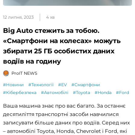
12 липня, 2023
4 хв
Big Auto стежить за тобою.
«Смартфони на колесах» можуть
збирати 25 ГБ особистих даних
водіїв на годину
ProIT NEWS
#Новини
#Технології
#EV
#Смартфони
#Кібербезпека
#Автомобілі
#Toyota
#Honda
#Ford
Ваша машина знає про вас багато. За останнє
десятиліття транспортні засоби навчилися
записувати більше даних про водіїв. Серед них
– автомобілі Toyota, Honda, Chevrolet і Ford, які