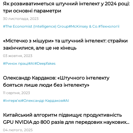
Як розвиватиметься штучний інтелект у 2024 році:
три основні параметри
30 листопада, 2023
#The Economist (Intelligence) Group
#McKinsey & Co.
#Технології
«Містечко з мішури» та штучний інтелект: страйки
закінчилися, але це не кінець
03 жовтня, 2023
#Ринок праці
#AI
#Deepfakes
Олександр Кардаков: «Штучного інтелекту
бояться лише люди без інтелекту»
11 серпня, 2023
#Інтервʼю
#Олександр Кардаков
#AI
Китайський алгоритм підвищує продуктивність
GPU NVIDIA до 800 разів для передових наукових
програм
04 лютого, 2025