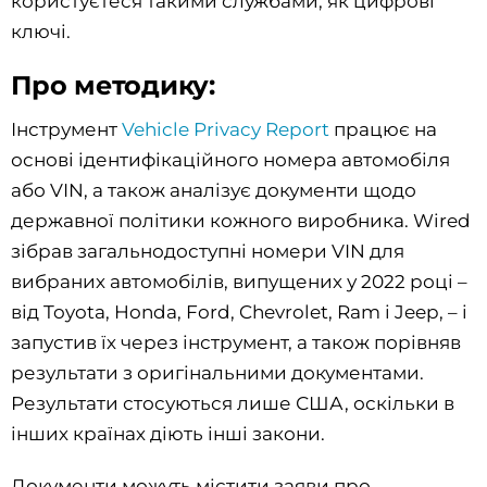
користуєтеся такими службами, як цифрові
ключі.
Про методику:
Інструмент
Vehicle Privacy Report
працює на
основі ідентифікаційного номера автомобіля
або VIN, а також аналізує документи щодо
державної політики кожного виробника. Wired
зібрав загальнодоступні номери VIN для
вибраних автомобілів, випущених у 2022 році –
від Toyota, Honda, Ford, Chevrolet, Ram і Jeep, – і
запустив їх через інструмент, а також порівняв
результати з оригінальними документами.
Результати стосуються лише США, оскільки в
інших країнах діють інші закони.
Документи можуть містити заяви про