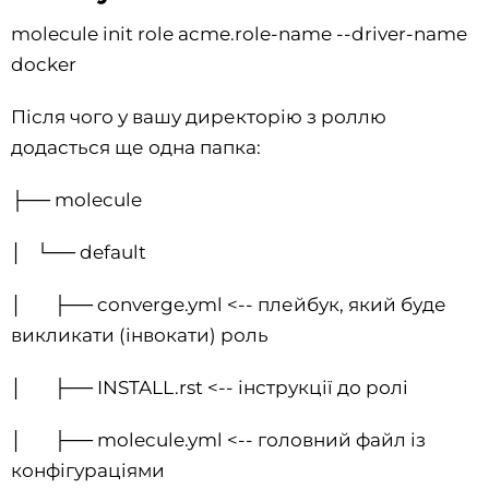
molecule init role acme.role-name --driver-name
docker
Після чого у вашу директорію з роллю
додасться ще одна папка:
├── molecule
│ └── default
│ ├── converge.yml <-- плейбук, який буде
викликати (інвокати) роль
│ ├── INSTALL.rst <-- інструкції до ролі
│ ├── molecule.yml <-- головний файл із
конфігураціями