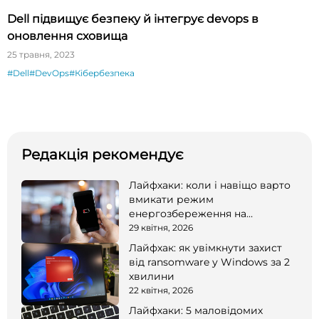
Dell підвищує безпеку й інтегрує devops в
оновлення сховища
25 травня, 2023
#Dell
#DevOps
#Кібербезпека
Редакція рекомендує
Лайфхаки: коли і навіщо варто
вмикати режим
енергозбереження на
смартфоні
29 квітня, 2026
Лайфхак: як увімкнути захист
від ransomware у Windows за 2
хвилини
22 квітня, 2026
Лайфхаки: 5 маловідомих