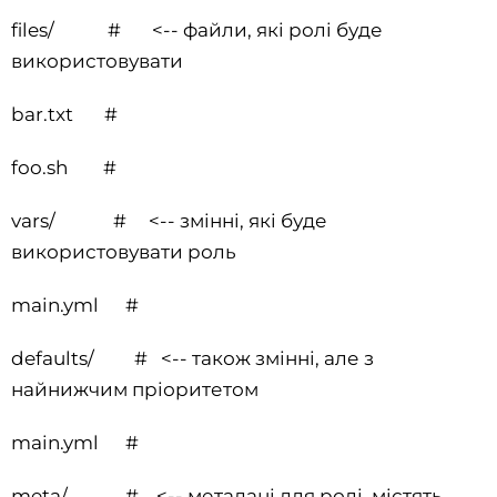
files/ # <-- файли, які ролі буде
використовувати
bar.txt #
foo.sh #
vars/ # <-- змінні, які буде
використовувати роль
main.yml #
defaults/ # <-- також змінні, але з
найнижчим пріоритетом
main.yml #
meta/ # <-- метадані для ролі, містять