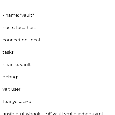
---
- name: "vault"
hosts: localhost
connection: local
tasks:
- name: vault
debug:
var: user
І запускаємо
ansible-playbook -e @vault.yml playbook.yml --