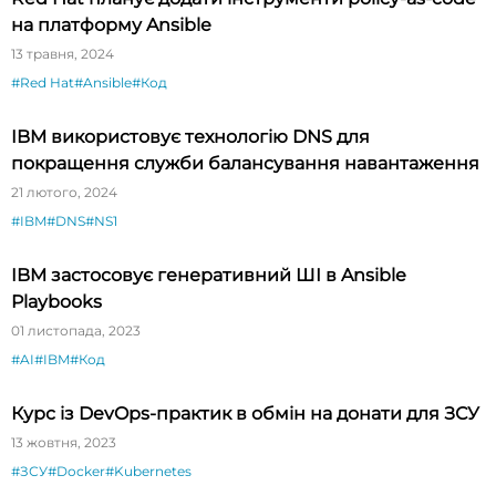
на платформу Ansible
13 травня, 2024
#Red Hat
#Ansible
#Код
IBM використовує технологію DNS для
покращення служби балансування навантаження
21 лютого, 2024
#IBM
#DNS
#NS1
IBM застосовує генеративний ШІ в Ansible
Playbooks
01 листопада, 2023
#AI
#IBM
#Код
Курс із DevOps-практик в обмін на донати для ЗСУ
13 жовтня, 2023
#ЗСУ
#Docker
#Kubernetes