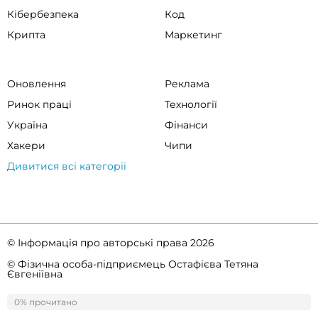
Кібербезпека
Код
Крипта
Маркетинг
Оновлення
Реклама
Ринок праці
Технології
Україна
Фінанси
Хакери
Чипи
Дивитися всі категорії
© Інформація про авторські права 2026
© Фізична особа-підприємець Остафієва Тетяна
Євгеніївна
Правила спільноти
Політика конфіденційності
0% прочитано
0%