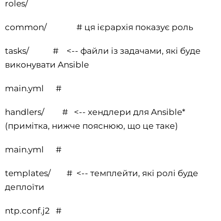
roles/
common/ # ця ієрархія показує роль
tasks/ # <-- файли із задачами, які буде
виконувати Ansible
main.yml #
handlers/ # <-- хендлери для Ansible*
(примітка, нижче пояснюю, що це таке)
main.yml #
templates/ # <-- темплейти, які ролі буде
деплоїти
ntp.conf.j2 #