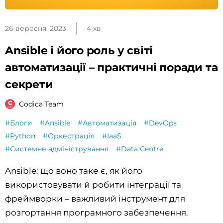
26 вересня, 2023
4 хв
Ansible і його роль у світі
автоматизації – практичні поради та
секрети
Codica Team
#Блоги
#Ansible
#Автоматизація
#DevOps
#Python
#Оркестрація
#IaaS
#Системне адміністрування
#Data Centre
Ansible: що воно таке є, як його
використовувати й робити інтеграції та
фреймворки – важливий інструмент для
розгортання програмного забезпечення.