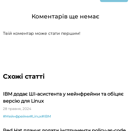
Коментарів ще немає
Твій коментар може стати першим!
Схожі статті
IBM додає ШI-асистента у мейнфрейми та обіцяє
версію для Linux
28 травня, 2024
#Мейнфрейми
#Linux
#IBM
Red Hat планує додати інструменти policy-as-code