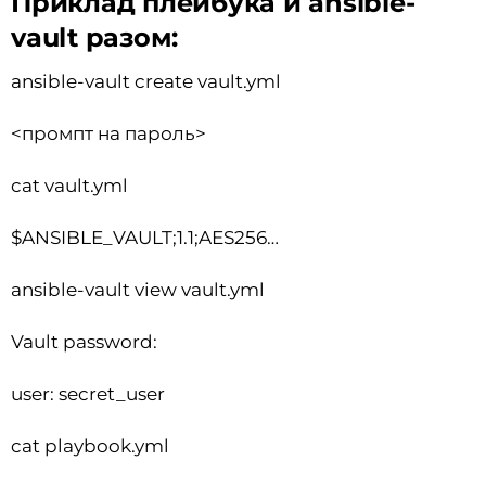
Приклад плейбука й ansible-
vault разом:
ansible-vault create vault.yml
<промпт на пароль>
cat vault.yml
$ANSIBLE_VAULT;1.1;AES256…
ansible-vault view vault.yml
Vault password:
user: secret_user
cat playbook.yml