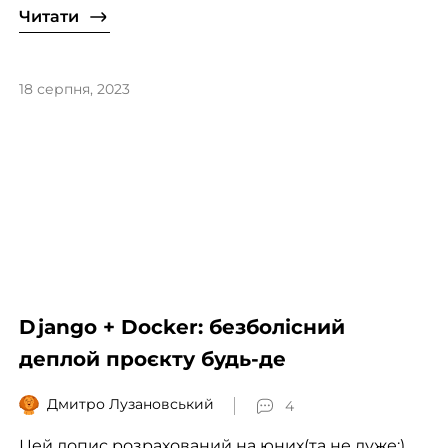
Читати
18 серпня, 2023
Django + Docker: безболісний
деплой проєкту будь-де
Дмитро Лузановський
4
Цей допис розрахований на юних(та не дуже:)