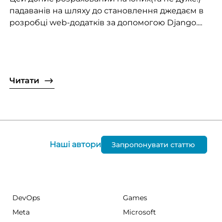
падаванів на шляху до становлення джедаєм в
розробці web-додатків за допомогою Django....
Читати
Наші автори
Запропонувати статтю
DevOps
Games
Meta
Microsoft