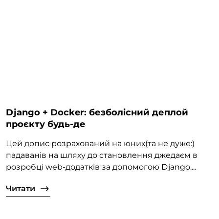
Django + Docker: безболісний деплой
проєкту будь-де
Цей допис розрахований на юних(та не дуже:)
падаванів на шляху до становлення джедаєм в
розробці web-додатків за допомогою Django....
Читати