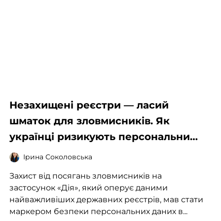
Незахищені реєстри — ласий
шматок для зловмисників. Як
українці ризикують персональними
даними через брак знань і похибки
Ірина Соколовська
системи
Захист від посягань зловмисників на
застосунок «Дія», який оперує даними
найважливіших державних реєстрів, мав стати
маркером безпеки персональних даних в...