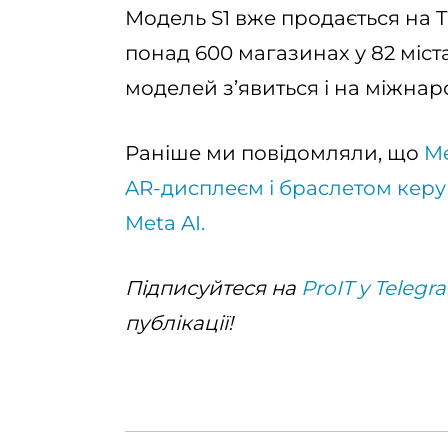
Модель S1 вже продається на Tm
понад 600 магазинах у 82 міст
моделей з’явиться і на міжнар
Раніше ми повідомляли, що
Me
AR-дисплеєм і браслетом керув
Meta AI.
Підписуйтеся на
ProIT у Telegr
публікації!