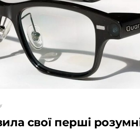
у
вила свої перші розумн