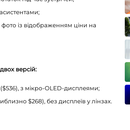
асистентами;
 фото із відображенням ціни на
 двох версій:
в ($536), з мікро-OLED-дисплеями;
иблизно $268), без дисплеїв у лінзах.