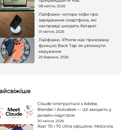
пришвидшити Mac
08 квітня, 2026
Лайфхаки: чотири міфи про
заряджання смартфона, які
насправді шкодять батареї
01 квітня, 2026
Лайфхаки. iPhone має приховану
функцію Back Tap: як увімкнути
керування
25 березня, 2026
айсвіжіше
Claude інтегрується з Adobe,
Blender і Autodesk — ШІ заходить у
дизайн-індустрію
30 квітня, 2026
Razr 70 і 70 Ultra офіційно: Motorola