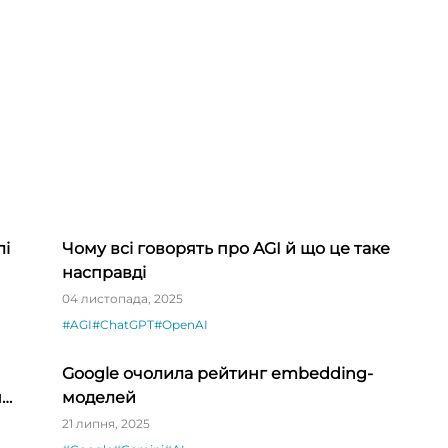
лі
Чому всі говорять про AGI й що це таке
насправді
04 листопада, 2025
#AGI
#ChatGPT
#OpenAI
Google очолила рейтинг embedding-
ни
моделей
21 липня, 2025