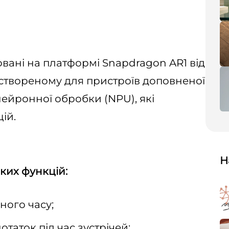
овані на платформі Snapdragon AR1 від
створеному для пристроїв доповненої
 нейронної обробки (NPU), які
ій.
Н
ких функцій:
ного часу;
таток під час зустрічей;