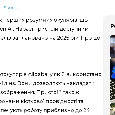
#техніка
їх перших розумних окулярів, що
Р
n AI. Наразі пристрій доступний
еліз заплановано на 2025 рік. Про це
окулярів Alibaba, у якій використано
і лінз. Вони дозволяють накладати
 зображення. Пристрій також
нами кісткової провідності та
зпечують роботу приблизно до 24