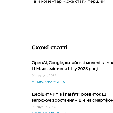
Твій коментар може стати першим!
Схожі статті
OpenAI, Google, китайські моделі та ма
LLM: як змінився ШІ у 2025 році
04 грудня, 2025
#LLM
#OpenAI
#GPT-5.1
Дефіцит чипів і пам’яті: розвиток ШІ
загрожує зростанням цін на смартфо
й електроніку
08 грудня, 2025