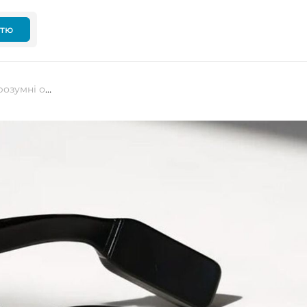
ттю
Alibaba представила свої перші розумні окуляри