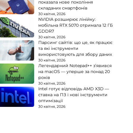
показала нове покоління
складаних смартфонів
30 квітня, 2026
NVIDIA розширює лінійку:
мобільна RTX 5070 отримала 12 ГБ
GDDR7
30 квітня, 2026
Парсинг сайтів: що це, як працює
та які інструменти
використовують для збору даних
30 квітня, 2026
Легендарний Notepad++ з’явився
на macOS — уперше за понад 20
років
30 квітня, 2026
Intel готує відповідь AMD X3D —
ставка на ПЗ і нові інструменти
оптимізації
30 квітня, 2026