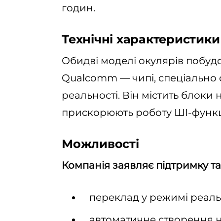
годин.
Технічні характеристики
Обидві моделі окулярів побуд
Qualcomm — чипі, спеціально 
реальності. Він містить блоки
прискорюють роботу ШІ-функц
Можливості
Компанія заявляє підтримку та
переклад у режимі реаль
автоматичне створення но