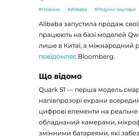
#Новини
#Alibaba
#Розумні окуляри
Alibaba запустила продаж сво
працюють на базі моделей Qwe
лише в Китаї, а міжнародний р
повідомляє
Bloomberg.
Що відомо
Quark S1 — перша модель смарт
напівпрозорі екрани всередин
цифрові елементи на реальне
обладнаний камерами, мікрофо
змінними батареями, які забе