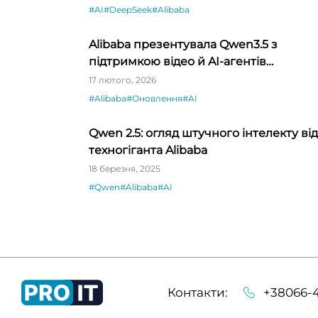
#AI
#DeepSeek
#Alibaba
Alibaba презентувала Qwen3.5 з
підтримкою відео й AI-агентів
напередодні релізу DeepSeek
17 лютого, 2026
#Alibaba
#Оновлення
#AI
Qwen 2.5: огляд штучного інтелекту від
техногіганта Alibaba
18 березня, 2025
#Qwen
#Alibaba
#AI
Контакти:
+38066-4