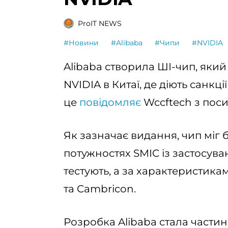
ProIT NEWS
#Новини
#Alibaba
#Чипи
#NVIDIA
Alibaba створила ШІ-чип, яки
NVIDIA в Китаї, де діють санкц
це
повідомляє
Wccftech з посил
Як зазначає видання, чип міг
потужностях SMIC із застосува
тестують, а за характеристика
та Cambricon.
Розробка Alibaba стала частин