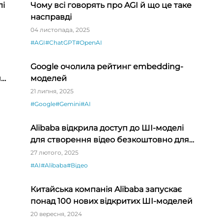
лі
Чому всі говорять про AGI й що це таке
насправді
04 листопада, 2025
#AGI
#ChatGPT
#OpenAI
Google очолила рейтинг embedding-
ни
моделей
21 липня, 2025
#Google
#Gemini
#AI
Alibaba відкрила доступ до ШІ-моделі
для створення відео безкоштовно для
всього світу
27 лютого, 2025
#AI
#Alibaba
#Відео
Китайська компанія Alibaba запускає
понад 100 нових відкритих ШІ-моделей
20 вересня, 2024