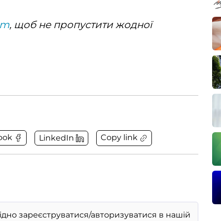
am
, щоб не пропустити жодної
Copy link
ook
LinkedIn