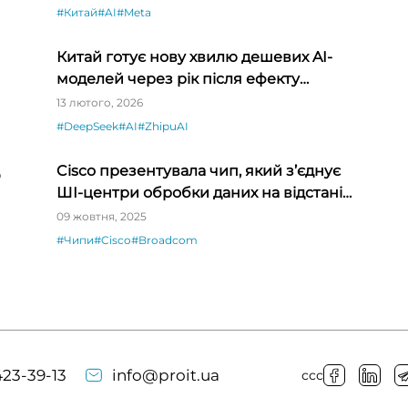
#Китай
#AI
#Meta
Китай готує нову хвилю дешевих AI-
моделей через рік після ефекту
DeepSeek
13 лютого, 2026
#DeepSeek
#AI
#ZhipuAI
Cisco презентувала чип, який з’єднує
ШІ-центри обробки даних на відстані
тисяч кілометрів
09 жовтня, 2025
#Чипи
#Cisco
#Broadcom
23-39-13
info@proit.ua
ссс