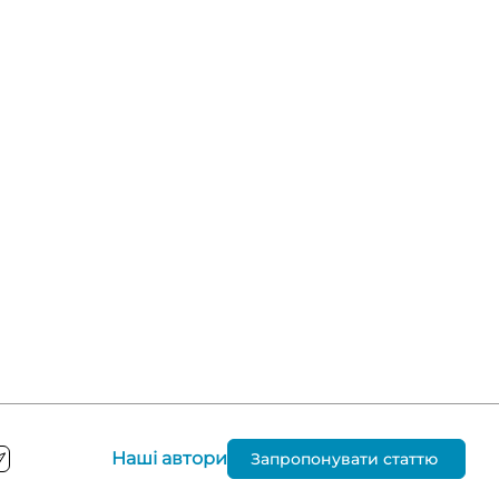
Наші автори
Запропонувати статтю