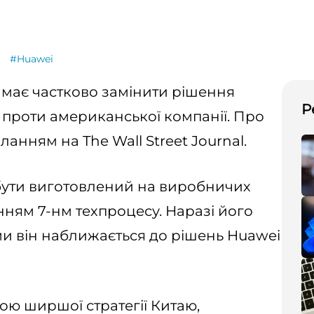
#Huawei
й має частково замінити рішення
Р
ії проти американської компанії. Про
анням на The Wall Street Journal.
 бути виготовлений на виробничих
нням 7-нм техпроцесу. Наразі його
ми він наближається до рішень Huawei
ою ширшої стратегії Китаю,