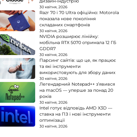
дизайн-індустрію
30 квітня, 2026
Razr 70 і 70 Ultra офіційно: Motorola
показала нове покоління
складаних смартфонів
30 квітня, 2026
NVIDIA розширює лінійку:
мобільна RTX 5070 отримала 12 ГБ
GDDR7
30 квітня, 2026
Парсинг сайтів: що це, як працює
та які інструменти
використовують для збору даних
30 квітня, 2026
Легендарний Notepad++ з’явився
на macOS — уперше за понад 20
років
30 квітня, 2026
Intel готує відповідь AMD X3D —
ставка на ПЗ і нові інструменти
оптимізації
30 квітня, 2026