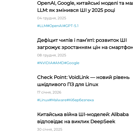
OpenAI, Google, китайські моделі та ма
LLM: як змінився ШІ у 2025 році
04 грудня, 2025
#LLM
#OpenAI
#GPT-5.1
Дефіцит чипів і пам’яті: розвиток ШІ
загрожує зростанням цін на смартфо
й електроніку
08 грудня, 2025
#NVIDIA
#AMD
#Google
Check Point: VoidLink — новий рівень
шкідливого ПЗ для Linux
17 січня, 2026
#Linux
#Malware
#Кібербезпека
Китайська війна ШІ-моделей: Alibaba
відповідає на виклик DeepSeek
30 січня, 2025