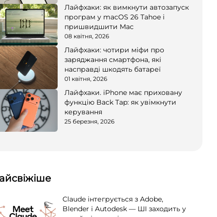
Лайфхаки: як вимкнути автозапуск
програм у macOS 26 Tahoe і
пришвидшити Mac
08 квітня, 2026
Лайфхаки: чотири міфи про
заряджання смартфона, які
насправді шкодять батареї
01 квітня, 2026
Лайфхаки. iPhone має приховану
функцію Back Tap: як увімкнути
керування
25 березня, 2026
айсвіжіше
Claude інтегрується з Adobe,
Blender і Autodesk — ШІ заходить у