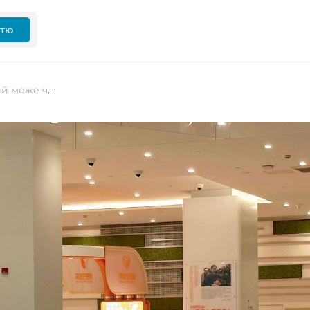
ттю
Alibaba презентувала ШІ-чип, який може частково замінити NVIDIA