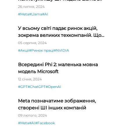
26 липня, 2024
#Meta
#Llama
#AI
У всьому світі падає ринок акцій,
зокрема великих техкомпаній. Що
відбувається?
05 серпня, 2024
#Акції
#Ринок праці
#NVIDIA
Всередині Phi 2: маленька мовна
модель Microsoft
12 січня, 2024
#GPT
#ChatGPT
#OpenAI
Meta позначатиме зображення,
створені ШІ інших компаній
09 лютого, 2024
#Meta
#AI
#Facebook