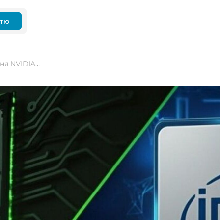
ттю
Акції Intel знизилися після рішення NVIDIA зупинити випробування техпроцесу 18A