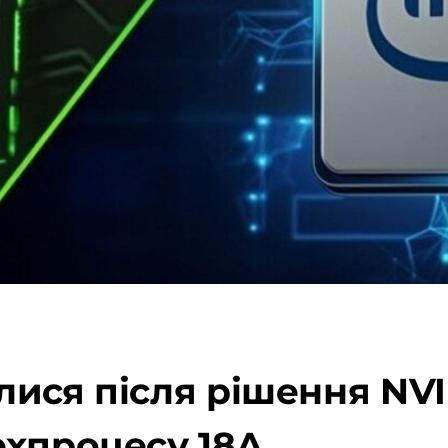
зилися після рішення NV
ехпроцесу 18A