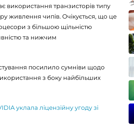
чає використання транзисторів типу
туру живлення чипів. Очікується, що це
оцесори з більшою щільністю
ивністю та нижчим
стування посилило сумніви щодо
 використання з боку найбільших
IDIA уклала ліцензійну угоду зі