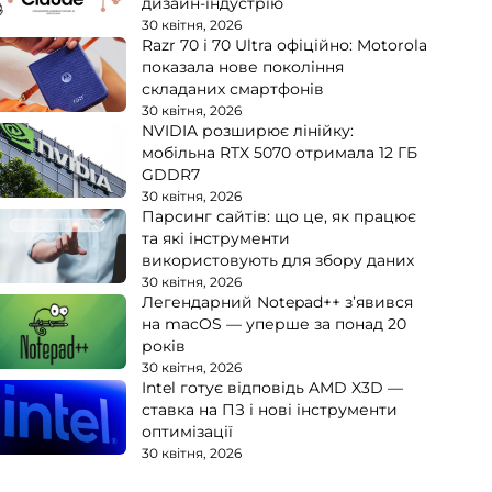
дизайн-індустрію
30 квітня, 2026
Razr 70 і 70 Ultra офіційно: Motorola
показала нове покоління
складаних смартфонів
30 квітня, 2026
NVIDIA розширює лінійку:
мобільна RTX 5070 отримала 12 ГБ
GDDR7
30 квітня, 2026
Парсинг сайтів: що це, як працює
та які інструменти
використовують для збору даних
30 квітня, 2026
Легендарний Notepad++ з’явився
на macOS — уперше за понад 20
років
30 квітня, 2026
Intel готує відповідь AMD X3D —
ставка на ПЗ і нові інструменти
оптимізації
30 квітня, 2026