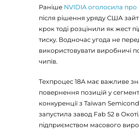
Раніше
NVIDIA оголосила про н
після рішення уряду США зайти
крок тоді розцінили як жест п
тиску. Водночас угода не пер
використовувати виробничі пот
чипів.
Техпроцес 18A має важливе знач
повернення позицій у сегменті
конкуренції з Taiwan Semicond
запустила завод Fab 52 в Окот
підприємством масового виро