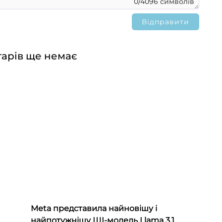
0/4096 символів
арів ще немає
Meta представила найновішу і
найпотужнішу ШІ-модель Llama 3.1