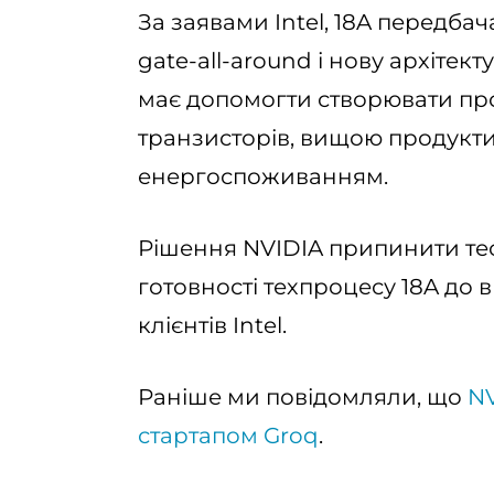
За заявами Intel, 18A передба
gate-all-around і нову архітек
має допомогти створювати пр
транзисторів, вищою продукт
енергоспоживанням.
Рішення NVIDIA припинити те
готовності техпроцесу 18A до
клієнтів Intel.
Раніше ми повідомляли, що
NV
стартапом Groq
.