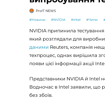
ProIT NEWS
#Новини
#NVIDIA
#Intel
#Чипи
NVIDIA припинила тестування т
який розглядали для виробниц
даними
Reuters, компанія не
техпроцес, однак вирішила зг
появи цієї інформації акції In
Представники NVIDIA й Intel н
Водночас в Intel заявили, що р
без збоїв.