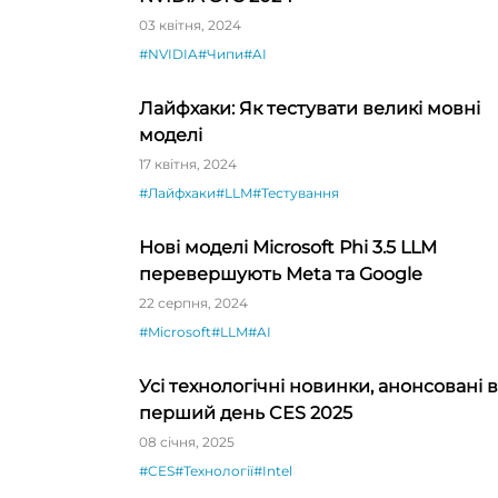
03 квітня, 2024
#NVIDIA
#Чипи
#AI
Лайфхаки: Як тестувати великі мовні
моделі
17 квітня, 2024
#Лайфхаки
#LLM
#Тестування
Нові моделі Microsoft Phi 3.5 LLM
перевершують Meta та Google
22 серпня, 2024
#Microsoft
#LLM
#AI
Усі технологічні новинки, анонсовані в
перший день CES 2025
08 січня, 2025
#CES
#Технології
#Intel