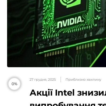
27 грудня, 2025
Приблизно хвилину
0%
Акції Intel зни
випробування т