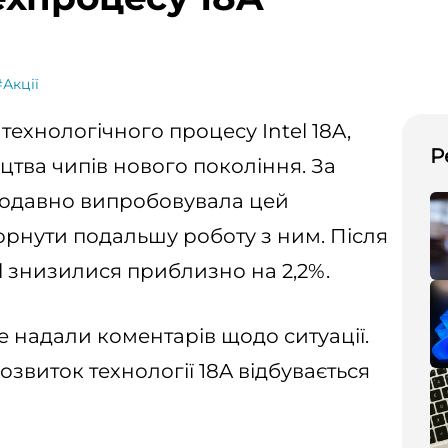
#Акції
ехнологічного процесу Intel 18A,
Р
тва чипів нового покоління. За
щодавно випробовувала цей
орнути подальшу роботу з ним. Після
tel знизилися приблизно на 2,2%.
е надали коментарів щодо ситуації.
озвиток технології 18A відбувається