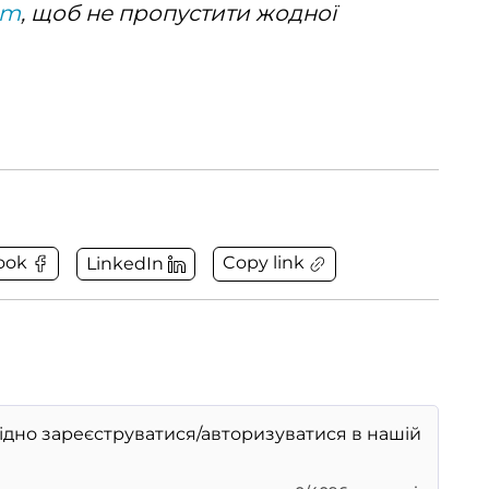
am
, щоб не пропустити жодної
Copy link
ook
LinkedIn