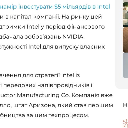
амір інвестувати $5 мільярдів в Intel
 в капітал компанії. На ринку цей
ідтримки Intel у період фінансового
едбачала зобов’язань NVIDIA
ужності Intel для випуску власних
ення для стратегії Intel із
 передових напівпровідників і
uctor Manufacturing Co. Компанія вже
ілло, штат Аризона, який став першим
Н
бництва за цим техпроцесом.