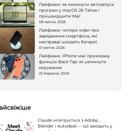
Лайфхаки: як вимкнути автозапуск
програм у macOS 26 Tahoe і
пришвидшити Mac
08 квітня, 2026
Лайфхаки: чотири міфи про
заряджання смартфона, які
насправді шкодять батареї
01 квітня, 2026
Лайфхаки. iPhone має приховану
функцію Back Tap: як увімкнути
керування
25 березня, 2026
айсвіжіше
Claude інтегрується з Adobe,
Blender і Autodesk — ШІ заходить у