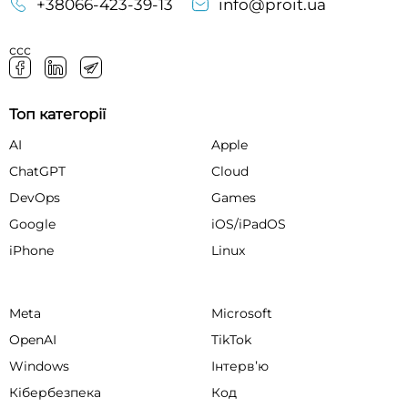
+38066-423-39-13
info@proit.ua
ссс
Топ категорії
AI
Apple
ChatGPT
Cloud
DevOps
Games
Google
iOS/iPadOS
iPhone
Linux
Meta
Microsoft
OpenAI
TikTok
Windows
Інтервʼю
Кібербезпека
Код