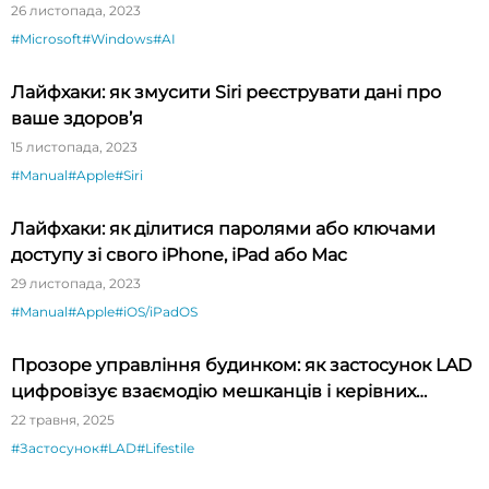
26 листопада, 2023
#Microsoft
#Windows
#AI
Лайфхаки: як змусити Siri реєструвати дані про
ваше здоров’я
15 листопада, 2023
#Manual
#Apple
#Siri
Лайфхаки: як ділитися паролями або ключами
доступу зі свого iPhone, iPad або Mac
29 листопада, 2023
#Manual
#Apple
#iOS/iPadOS
Прозоре управління будинком: як застосунок LAD
цифровізує взаємодію мешканців і керівних
компаній
22 травня, 2025
#Застосунок
#LAD
#Lifestile