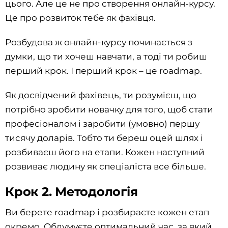
цього. Але це не про створення онлайн-курсу.
Це про розвиток тебе як фахівця.
Розбудова ж онлайн-курсу починається з
думки, що ти хочеш навчати, а тоді ти робиш
перший крок. І перший крок – це roadmap.
Як досвідчений фахівець, ти розумієш, що
потрібно зробити новачку для того, щоб стати
професіоналом і заробити (умовно) першу
тисячу доларів. Тобто ти береш оцей шлях і
розбиваєш його на етапи. Кожен наступний
розвиває людину як спеціаліста все більше.
Крок 2. Методологія
Ви берете roadmap і розбираєте кожен етап
окремо. Обдумуєте оптимальний час, за який