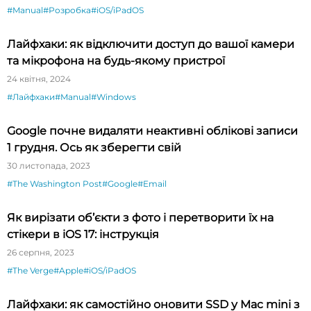
#Manual
#Розробка
#iOS/iPadOS
Лайфхаки: як відключити доступ до вашої камери
та мікрофона на будь-якому пристрої
24 квітня, 2024
#Лайфхаки
#Manual
#Windows
Google почне видаляти неактивні облікові записи
1 грудня. Ось як зберегти свій
30 листопада, 2023
#The Washington Post
#Google
#Email
Як вирізати об’єкти з фото і перетворити їх на
стікери в iOS 17: інструкція
26 серпня, 2023
#The Verge
#Apple
#iOS/iPadOS
Лайфхаки: як самостійно оновити SSD у Mac mini з