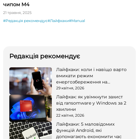
чипом M4
21 травня, 2025
#Редакція рекомендує
#Лайфхаки
#Manual
Редакція рекомендує
Лайфхаки: коли і навіщо варто
вмикати режим
енергозбереження на
смартфоні
29 квітня, 2026
Лайфхак: як увімкнути захист
від ransomware у Windows за 2
хвилини
22 квітня, 2026
Лайфхаки: 5 маловідомих
функцій Android, які
допомагають економити час