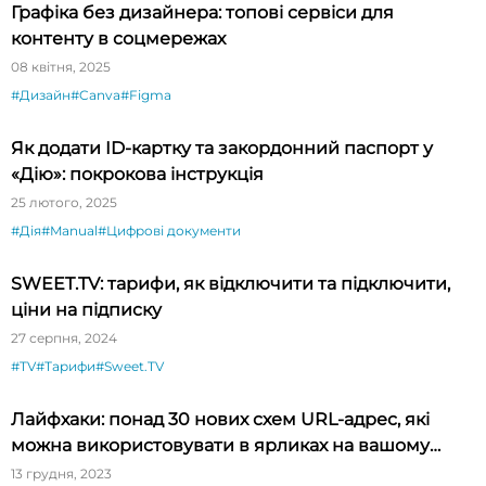
Графіка без дизайнера: топові сервіси для
контенту в соцмережах
08 квітня, 2025
#Дизайн
#Canva
#Figma
Як додати ID-картку та закордонний паспорт у
«Дію»: покрокова інструкція
25 лютого, 2025
#Дія
#Manual
#Цифрові документи
SWEET.TV: тарифи, як відключити та підключити,
ціни на підписку
27 серпня, 2024
#TV
#Тарифи
#Sweet.TV
Лайфхаки: понад 30 нових схем URL-адрес, які
можна використовувати в ярликах на вашому
iPhone
13 грудня, 2023