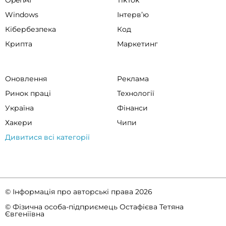
OpenAI
TikTok
Windows
Інтервʼю
Кібербезпека
Код
Крипта
Маркетинг
Оновлення
Реклама
Ринок праці
Технології
Україна
Фінанси
Хакери
Чипи
Дивитися всі категорії
© Інформація про авторські права 2026
© Фізична особа-підприємець Остафієва Тетяна
Євгеніївна