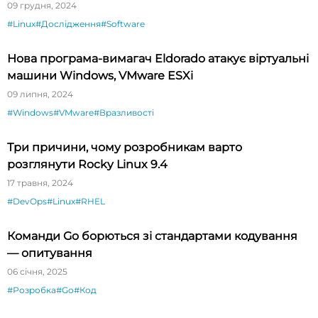
09 грудня, 2024
#Linux
#Дослідження
#Software
Нова програма-вимагач Eldorado атакує віртуальні
машини Windows, VMware ESXi
09 липня, 2024
#Windows
#VMware
#Вразливості
Три причини, чому розробникам варто
розглянути Rocky Linux 9.4
17 травня, 2024
#DevOps
#Linux
#RHEL
Команди Go борються зі стандартами кодування
— опитування
06 січня, 2025
#Розробка
#Go
#Код