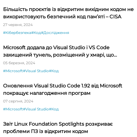
Більшість проєктів із відкритим вихідним кодом не
використовують безпечний код пам’яті – CISA
27 червня, 2024
#Кібербезпека
#Код
#Дослідження
Microsoft додала до Visual Studio і VS Code
захищений тунель, розміщений у хмарі, що
спрощує тестування API
05 березня, 2024
#Microsoft
#Visual Studio
#Код
Оновлення Visual Studio Code 1.92 від Microsoft
покращує налагодження програм
07 серпня, 2024
#Microsoft
#Visual Studio
#Код
Звіт Linux Foundation Spotlights розкриває
проблеми ПЗ із відкритим кодом