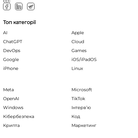
ссс
Топ категорії
AI
Apple
ChatGPT
Cloud
DevOps
Games
Google
iOS/iPadOS
iPhone
Linux
Meta
Microsoft
OpenAI
TikTok
Windows
Інтервʼю
Кібербезпека
Код
Крипта
Маркетинг