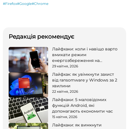
#Firefox
#Google
#Chrome
Редакція рекомендує
Лайфхаки: коли і навіщо варто
вмикати режим
енергозбереження на
смартфоні
29 квітня, 2026
Лайфхак: як увімкнути захист
від ransomware у Windows за 2
хвилини
22 квітня, 2026
Лайфхаки: 5 маловідомих
функцій Android, які
допомагають економити час
15 квітня, 2026
Лайфхаки: як вимкнути