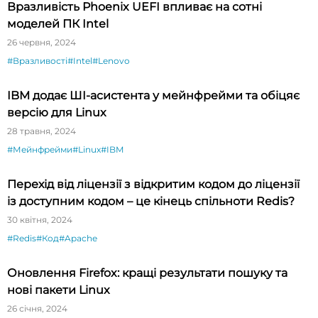
Вразливість Phoenix UEFI впливає на сотні
моделей ПК Intel
26 червня, 2024
#Вразливості
#Intel
#Lenovo
IBM додає ШI-асистента у мейнфрейми та обіцяє
версію для Linux
28 травня, 2024
#Мейнфрейми
#Linux
#IBM
Перехід від ліцензії з відкритим кодом до ліцензії
із доступним кодом – це кінець спільноти Redis?
30 квітня, 2024
#Redis
#Код
#Apache
Оновлення Firefox: кращі результати пошуку та
нові пакети Linux
26 січня, 2024