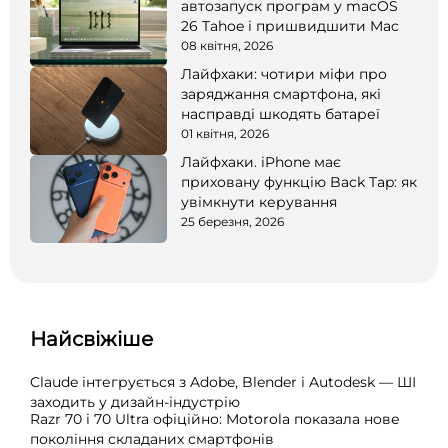
автозапуск програм у macOS
26 Tahoe і пришвидшити Mac
08 квітня, 2026
Лайфхаки: чотири міфи про
заряджання смартфона, які
насправді шкодять батареї
01 квітня, 2026
Лайфхаки. iPhone має
приховану функцію Back Tap: як
увімкнути керування
25 березня, 2026
Найсвіжіше
Claude інтегрується з Adobe, Blender і Autodesk — ШІ
заходить у дизайн-індустрію
Razr 70 і 70 Ultra офіційно: Motorola показала нове
покоління складаних смартфонів