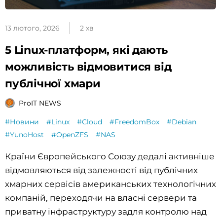
13 лютого, 2026
2 хв
5 Linux-платформ, які дають
можливість відмовитися від
публічної хмари
ProIT NEWS
#Новини
#Linux
#Cloud
#FreedomBox
#Debian
#YunoHost
#OpenZFS
#NAS
Країни Європейського Союзу дедалі активніше
відмовляються від залежності від публічних
хмарних сервісів американських технологічних
компаній, переходячи на власні сервери та
приватну інфраструктуру задля контролю над