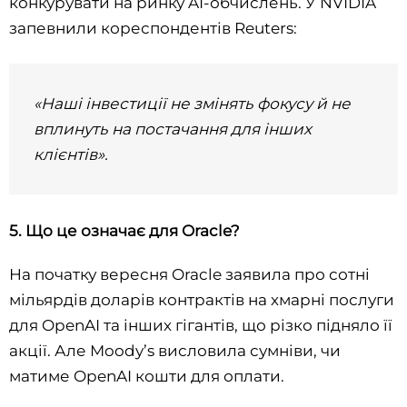
конкурувати на ринку AI-обчислень. У NVIDIA
запевнили кореспондентів Reuters:
«Наші інвестиції не змінять фокусy й не
вплинуть на постачання для інших
клієнтів».
5. Що це означає для Oracle?
На початку вересня Oracle заявила про сотні
мільярдів доларів контрактів на хмарні послуги
для OpenAI та інших гігантів, що різко підняло її
акції. Але Moody’s висловила сумніви, чи
матиме OpenAI кошти для оплати.