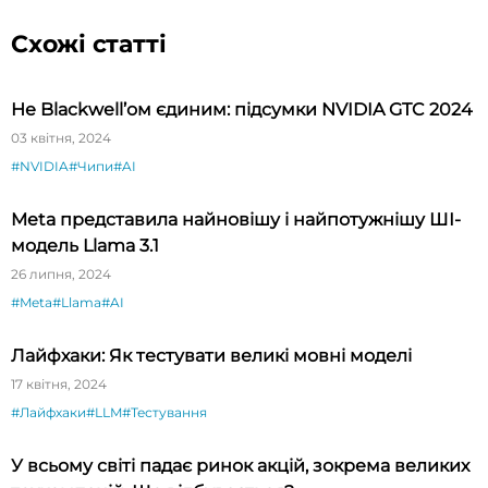
Схожі статті
Не Blackwell’ом єдиним: підсумки NVIDIA GTC 2024
03 квітня, 2024
#NVIDIA
#Чипи
#AI
Meta представила найновішу і найпотужнішу ШІ-
модель Llama 3.1
26 липня, 2024
#Meta
#Llama
#AI
Лайфхаки: Як тестувати великі мовні моделі
17 квітня, 2024
#Лайфхаки
#LLM
#Тестування
У всьому світі падає ринок акцій, зокрема великих