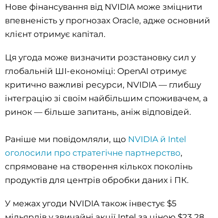
Нове фінансування від NVIDIA може зміцнити
впевненість у прогнозах Oracle, адже основний
клієнт отримує капітал.
Ця угода може визначити розстановку сил у
глобальній ШІ-економіці: OpenAI отримує
критично важливі ресурси, NVIDIA — глибшу
інтеграцію зі своїм найбільшим споживачем, а
ринок — більше запитань, aніж відповідей.
Раніше ми повідомляли, що
NVIDIA й Intel
оголосили про стратегічне партнерство
,
спрямоване на створення кількох поколінь
продуктів для центрів обробки даних і ПК.
У межах угоди NVIDIA також інвестує $5
мільярдів у звичайні акції Intel за ціною $23,28