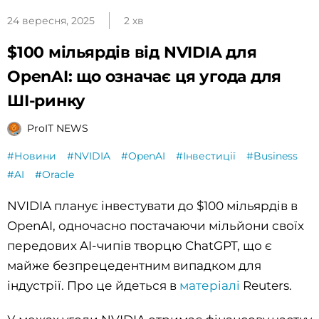
24 вересня, 2025
2 хв
$100 мільярдів від NVIDIA для
OpenAI: що означає ця угода для
ШІ-ринку
ProIT NEWS
#Новини
#NVIDIA
#OpenAI
#Інвестиції
#Business
#AI
#Oracle
NVIDIA планує інвестувати до $100 мільярдів в
OpenAI, одночасно постачаючи мільйони своїх
передових AI-чипів творцю ChatGPT, що є
майже безпрецедентним випадком для
індустрії. Про це йдеться в
матеріалі
Reuters.