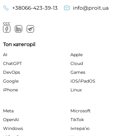
+38066-423-39-13
info@proit.ua
ссс
Топ категорії
AI
Apple
ChatGPT
Cloud
DevOps
Games
Google
iOS/iPadOS
iPhone
Linux
Meta
Microsoft
OpenAI
TikTok
Windows
Інтервʼю