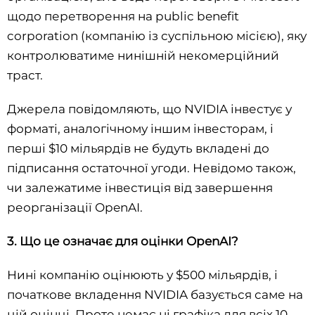
щодо перетворення на public benefit
corporation (компанію із суспільною місією), яку
контролюватиме нинішній некомерційний
траст.
Джерела повідомляють, що NVIDIA інвестує у
форматі, аналогічному іншим інвесторам, і
перші $10 мільярдів не будуть вкладені до
підписання остаточної угоди. Невідомо також,
чи залежатиме інвестиція від завершення
реорганізації OpenAI.
3. Що це означає для оцінки OpenAI?
Нині компанію оцінюють у $500 мільярдів, і
початкове вкладення NVIDIA базується саме на
цій оцінці. Проте немає ні графіка для всіх 10