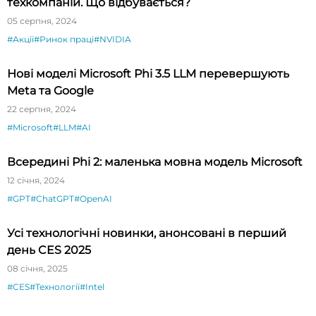
техкомпаній. Що відбувається?
05 серпня, 2024
#Акції
#Ринок праці
#NVIDIA
Нові моделі Microsoft Phi 3.5 LLM перевершують
Meta та Google
22 серпня, 2024
#Microsoft
#LLM
#AI
Всередині Phi 2: маленька мовна модель Microsoft
12 січня, 2024
#GPT
#ChatGPT
#OpenAI
Усі технологічні новинки, анонсовані в перший
день CES 2025
08 січня, 2025
#CES
#Технології
#Intel