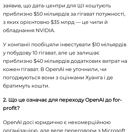
заявив, що дата-центри для ШІ коштують
приблизно $50 мільярдів за гігават потужності,
з яких орієнтовно $35 млрд — це чипи й
обладнання NVIDIA.
У компанії пообіцяли інвестувати $10 мільярдів
у побудову 10 гігават, але це залишає
приблизно $40 мільярдів додаткових витрат на
кожен гігават. В OpenAI не уточнили, чи
погоджуються вони з оцінками Хуанга і де
братимуть кошти.
2. Що це означає для переходу OpenAI до for-
profit?
OpenAI досі юридично є некомерційною
організацією, але веде переговори з Microsoft