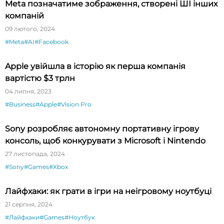
Meta позначатиме зображення, створені ШІ інших
компаній
09 лютого, 2024
#Meta
#AI
#Facebook
Apple увійшла в історію як перша компанія
вартістю $3 трлн
04 липня, 2023
#Business
#Apple
#Vision Pro
Sony розробляє автономну портативну ігрову
консоль, щоб конкурувати з Microsoft і Nintendo
27 листопада, 2024
#Sony
#Games
#Xbox
Лайфхаки: як грати в ігри на неігровому ноутбуці
21 серпня, 2024
#Лайфхаки
#Games
#Ноутбук