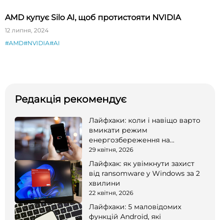
AMD купує Silo AI, щоб протистояти NVIDIA
12 липня, 2024
#AMD
#NVIDIA
#AI
Редакція рекомендує
Лайфхаки: коли і навіщо варто
вмикати режим
енергозбереження на
смартфоні
29 квітня, 2026
Лайфхак: як увімкнути захист
від ransomware у Windows за 2
хвилини
22 квітня, 2026
Лайфхаки: 5 маловідомих
функцій Android, які