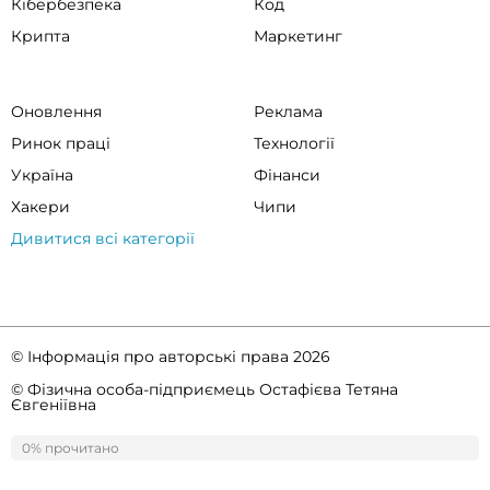
Кібербезпека
Код
Крипта
Маркетинг
Оновлення
Реклама
Ринок праці
Технології
Україна
Фінанси
Хакери
Чипи
Дивитися всі категорії
© Інформація про авторські права 2026
© Фізична особа-підприємець Остафієва Тетяна
Євгеніївна
Правила спільноти
Політика конфіденційності
0% прочитано
0%
прочитано
ссс