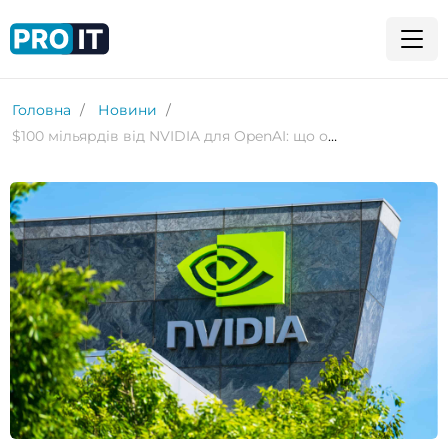
Головна
Новини
$100 мільярдів від NVIDIA для OpenAI: що означає ця угода для ШІ-ринку