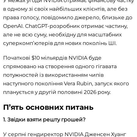
У межах угоди NVIDIA отримає фінансову частку
в одному зі своїх найбільших клієнтів, але без
права голосу, повідомило джерело, близьке до
OpenAI. ChatGPT-розробник отримає частину,
але не всю суму, необхідну для масштабних
суперкомп’ютерів для нових поколінь ШІ.
Початкові $10 мільярдів NVIDIA буде
спрямовано на створення одного гігавата
потужностей із використанням чипів
наступного покоління Vera Rubin, запуск якого
планується у другій половині 2026 року.
П’ять основних питань
1. Звідки взяти решту грошей?
У серпні гендиректор NVIDIA Дженсен Хуанг