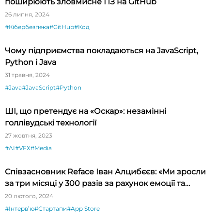
поширюють зловмисне ПЗ на GitHub
26 липня, 2024
#Кібербезпека
#GitHub
#Код
Чому підприємства покладаються на JavaScript,
Python і Java
31 травня, 2024
#Java
#JavaScript
#Python
ШІ, що претендує на «Оскар»: незамінні
голлівудські технології
27 жовтня, 2023
#AI
#VFX
#Media
Співзасновник Reface Іван Алцибєєв: «Ми зросли
за три місяці у 300 разів за рахунок емоції та
новизни»
20 лютого, 2024
#Інтервʼю
#Стартапи
#App Store