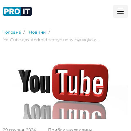
Головна
Новини
YouTube для Android тестує нову функцію «Зіграти щось»
29 грудня, 2024
Приблизно хвилину