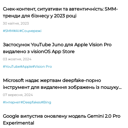
Снек-контент, ситуативи та автентичність: SMM-
тренди для бізнесу у 2023 році
30 квітня, 2023
#SMM
#AI
#Соцмережі
Застосунок YouTube Juno для Apple Vision Pro
видалено з visionOS App Store
03 жовтня, 2024
#YouTube
#Apple
#Vision Pro
Microsoft надає жертвам deepfake-порно
інструмент для видалення зображень із пошуку
Bing
07 вересня, 2024
#Інтернет
#Deepfakes
#Bing
Google випустив оновлену модель Gemini 2.0 Pro
Experimental