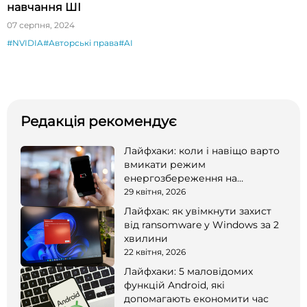
навчання ШІ
07 серпня, 2024
#NVIDIA
#Авторські права
#AI
Редакція рекомендує
Лайфхаки: коли і навіщо варто
вмикати режим
енергозбереження на
смартфоні
29 квітня, 2026
Лайфхак: як увімкнути захист
від ransomware у Windows за 2
хвилини
22 квітня, 2026
Лайфхаки: 5 маловідомих
функцій Android, які
допомагають економити час