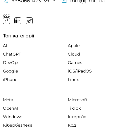
+38066-423-39-13
info@proit.ua
ссс
Топ категорії
AI
Apple
ChatGPT
Cloud
DevOps
Games
Google
iOS/iPadOS
iPhone
Linux
Meta
Microsoft
OpenAI
TikTok
Windows
Інтервʼю
Кібербезпека
Код