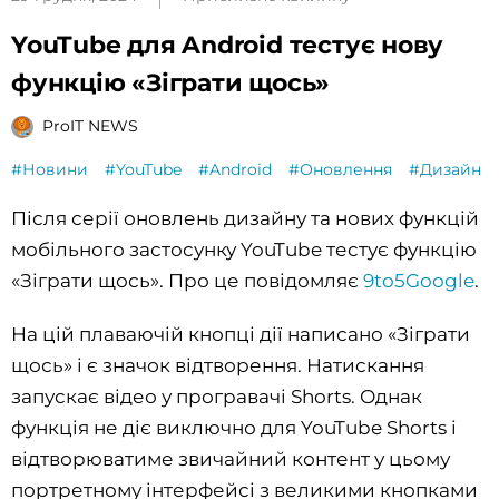
YouTube для Android тестує нову
функцію «Зіграти щось»
ProIT NEWS
#Новини
#YouTube
#Android
#Оновлення
#Дизайн
Після серії оновлень дизайну та нових функцій
мобільного застосунку YouTube тестує функцію
«Зіграти щось». Про це повідомляє
9to5Google
.
На цій плаваючій кнопці дії написано «Зіграти
щось» і є значок відтворення. Натискання
запускає відео у програвачі Shorts. Однак
функція не діє виключно для YouTube Shorts і
відтворюватиме звичайний контент у цьому
портретному інтерфейсі з великими кнопками