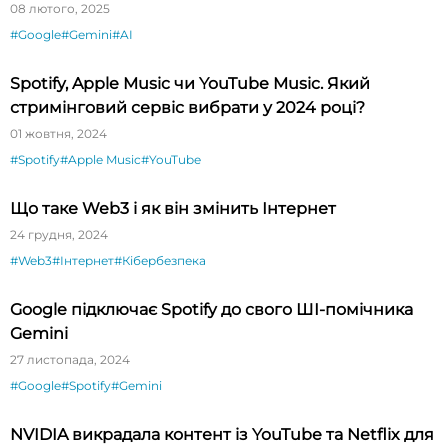
08 лютого, 2025
#Google
#Gemini
#AI
Spotify, Apple Music чи YouTube Music. Який
стримінговий сервіс вибрати у 2024 році?
01 жовтня, 2024
#Spotify
#Apple Music
#YouTube
Що таке Web3 і як він змінить Інтернет
24 грудня, 2024
#Web3
#Інтернет
#Кібербезпека
Google підключає Spotify до свого ШІ-помічника
Gemini
27 листопада, 2024
#Google
#Spotify
#Gemini
NVIDIA викрадала контент із YouTube та Netflix для