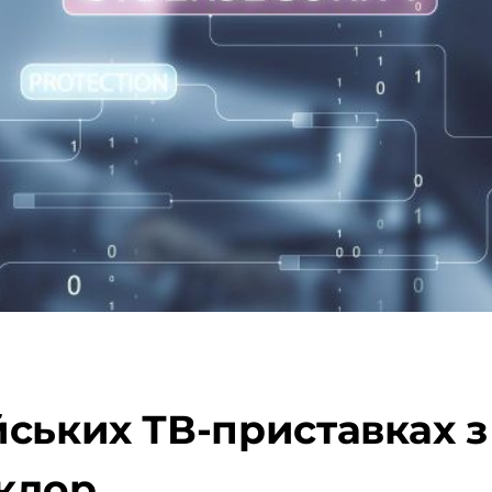
ських ТВ-приставках з 
кдор