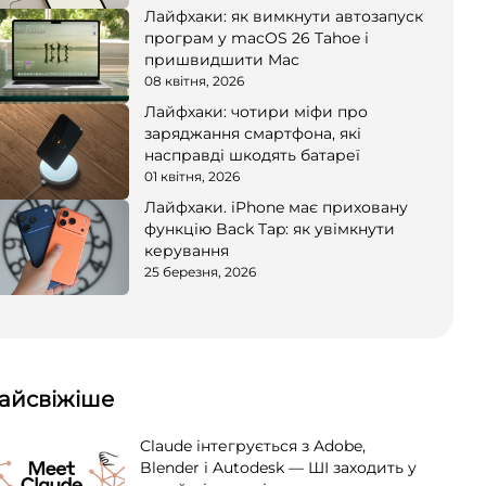
Лайфхаки: як вимкнути автозапуск
програм у macOS 26 Tahoe і
пришвидшити Mac
08 квітня, 2026
Лайфхаки: чотири міфи про
заряджання смартфона, які
насправді шкодять батареї
01 квітня, 2026
Лайфхаки. iPhone має приховану
функцію Back Tap: як увімкнути
керування
25 березня, 2026
айсвіжіше
Claude інтегрується з Adobe,
Blender і Autodesk — ШІ заходить у