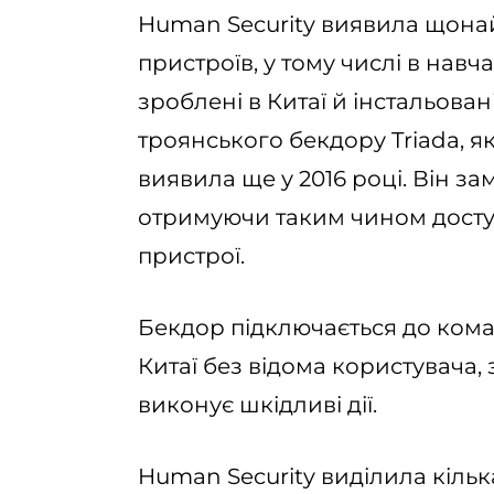
Human Security виявила щона
пристроїв, у тому числі в нав
зроблені в Китаї й інстальова
троянського бекдору Triada, 
виявила ще у 2016 році. Він за
отримуючи таким чином досту
пристрої.
Бекдор підключається до кома
Китаї без відома користувача, 
виконує шкідливі дії.
Human Security виділила кілька