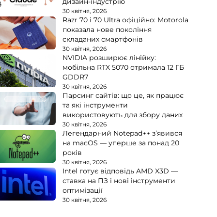
дизайн-індустрію
30 квітня, 2026
Razr 70 і 70 Ultra офіційно: Motorola
показала нове покоління
складаних смартфонів
30 квітня, 2026
NVIDIA розширює лінійку:
мобільна RTX 5070 отримала 12 ГБ
GDDR7
30 квітня, 2026
Парсинг сайтів: що це, як працює
та які інструменти
використовують для збору даних
30 квітня, 2026
Легендарний Notepad++ з’явився
на macOS — уперше за понад 20
років
30 квітня, 2026
Intel готує відповідь AMD X3D —
ставка на ПЗ і нові інструменти
оптимізації
30 квітня, 2026