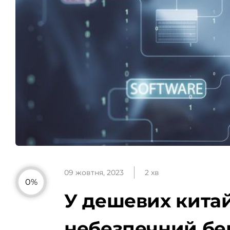
09 жовтня, 2023
2 хв
0%
У дешевих китай
небезпечний бе