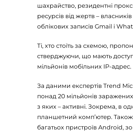
шахрайство, резидентні прокс
ресурсів від жертв – власникі
облікових записів Gmail і Wha
Ті, хто стоїть за схемою, проп
стверджуючи, що мають доступ 
мільйонів мобільних IP-адрес.
За даними експертів Trend Mi
понад 20 мільйонів заражених 
з яких – активні. Зокрема, в 
планшетний комп’ютер. Також є
багатьох пристроїв Android, з