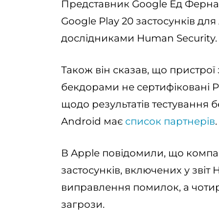
Представник Google Ед Ферна
Google Play 20 застосунків для
дослідниками Human Security.
Також він сказав, що пристро
бекдорами не сертифіковані Pl
щодо результатів тестування бе
Android має
список партнерів
.
В Apple повідомили, що компа
застосунків, включених у звіт H
виправлення помилок, а чотир
загрози.