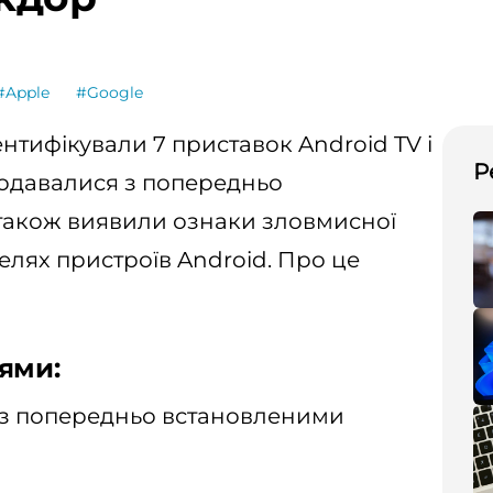
#Apple
#Google
нтифікували 7 приставок Android TV і
Р
родавалися з попередньо
також виявили ознаки зловмисної
делях пристроїв Android. Про це
ями:
 із попередньо встановленими