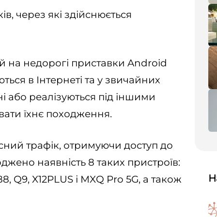
ів, через які здійснюється
 на недорогі приставки Android
ться в Інтернеті та у звичайних
і або реалізуються під іншими
вати їхнє походження.
сний трафік, отримуючи доступ до
джено наявність 8 таких пристроїв:
Н
8, Q9, X12PLUS і MXQ Pro 5G, а також