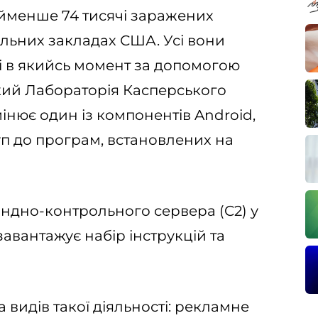
йменше 74 тисячі заражених
чальних закладах США. Усі вони
ні в якийсь момент за допомогою
який Лабораторія Касперського
мінює один із компонентів Android,
п до програм, встановлених на
ндно-контрольного сервера (C2) у
завантажує набір інструкцій та
 видів такої діяльності: рекламне