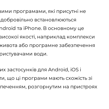
вими програмами, які присутні не
 й добровільно встановлюються
droid та iPhone. В основному це
високої якості, наприклад комплекси
 живота або програмне забезпечення
користувачами води.
х застосунків для Android, iOS і
и, що ці програми мають схожість зі
печенням, розгорнутим на пристроях