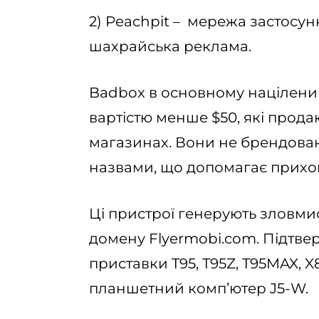
2) Peachpit – мережа застосунк
шахрайська реклама.
Badbox в основному націлений
вартістю менше $50, які продаю
магазинах. Вони не брендован
назвами, що допомагає прихо
Ці пристрої генерують зловми
домену Flyermobi.com. Підтвер
приставки T95, T95Z, T95MAX, X8
планшетний комп’ютер J5-W.