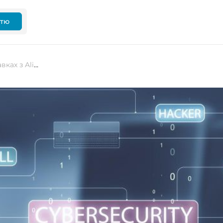
ттю
У дешевих китайських ТВ-приставках з Aliexpress виявлено небезпечний бекдор