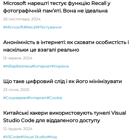
Microsoft нарешті тестує функцію Recall у
фотографічній пам’яті. Вона не ідеальна
26 листопада, 2024
#Microsoft
#Recall
#Тестування
Анонімність в інтернеті: як сховати особистість і
наскільки це взагалі реально
13 червня, 2024
#Кібербезпека
#Інтернет
#Україна
Що таке цифровий слід і як його мінімізувати
23 січня, 2025
#Соцмережі
#Інтернет
#Cookie
Китайські хакери використовують тунелі Visual
Studio Code для віддаленого доступу
12 грудня, 2024
#VSCode
#Visual Studio
#Код