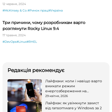
12 червня, 2024
#McKinsey & Co.
#Ринок праці
#Україна
Три причини, чому розробникам варто
розглянути Rocky Linux 9.4
17 травня, 2024
#DevOps
#Linux
#RHEL
Редакція рекомендує
Лайфхаки: коли і навіщо варто
вмикати режим
енергозбереження на
смартфоні
29 квітня, 2026
Лайфхак: як увімкнути захист
від ransomware у Windows за 2