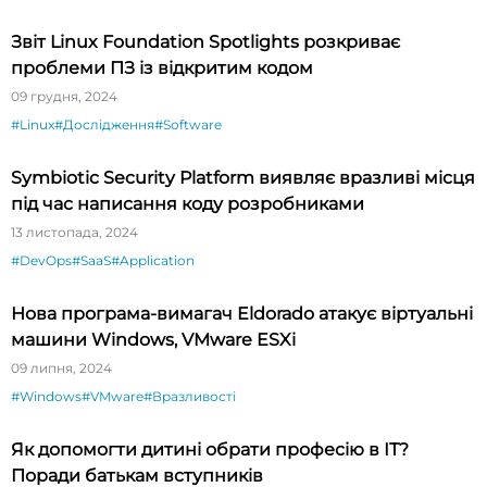
Звіт Linux Foundation Spotlights розкриває
проблеми ПЗ із відкритим кодом
09 грудня, 2024
#Linux
#Дослідження
#Software
Symbiotic Security Platform виявляє вразливі місця
під час написання коду розробниками
13 листопада, 2024
#DevOps
#SaaS
#Application
Нова програма-вимагач Eldorado атакує віртуальні
машини Windows, VMware ESXi
09 липня, 2024
#Windows
#VMware
#Вразливості
Як допомогти дитині обрати професію в ІТ?
Поради батькам вступників