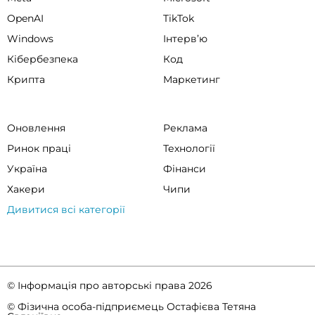
OpenAI
TikTok
Windows
Інтервʼю
Кібербезпека
Код
Крипта
Маркетинг
Оновлення
Реклама
Ринок праці
Технології
Україна
Фінанси
Хакери
Чипи
Дивитися всі категорії
© Інформація про авторські права 2026
© Фізична особа-підприємець Остафієва Тетяна