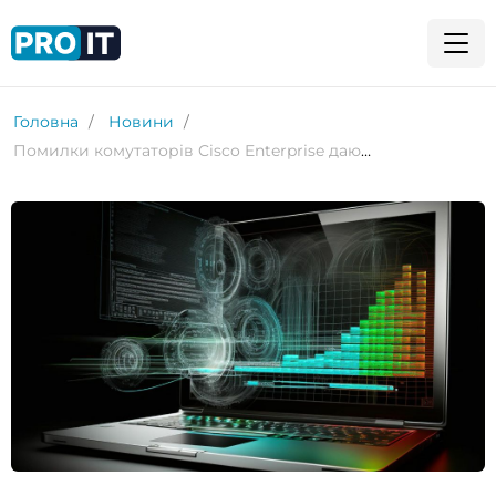
Головна
Новини
Помилки комутаторів Cisco Enterprise дають змогу зловмисникам змінювати зашифрований трафік