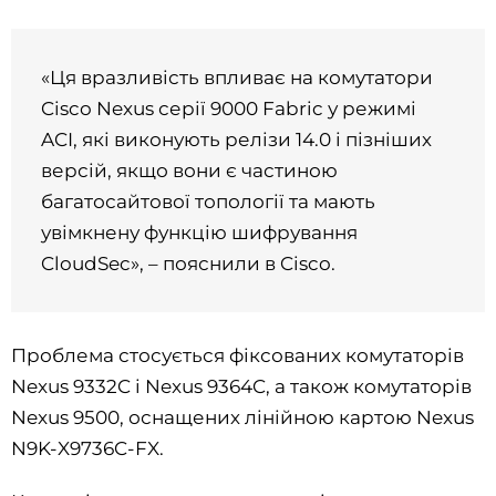
«Ця вразливість впливає на комутатори
Cisco Nexus серії 9000 Fabric у режимі
ACI, які виконують релізи 14.0 і пізніших
версій, якщо вони є частиною
багатосайтової топології та мають
увімкнену функцію шифрування
CloudSec», – пояснили в Cisco.
Проблема стосується фіксованих комутаторів
Nexus 9332C і Nexus 9364C, а також комутаторів
Nexus 9500, оснащених лінійною картою Nexus
N9K-X9736C-FX.