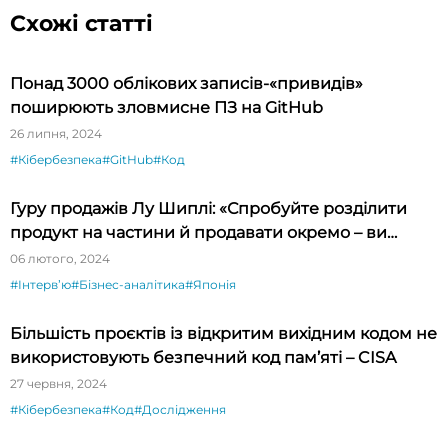
Схожі статті
Понад 3000 облікових записів-«привидів»
поширюють зловмисне ПЗ на GitHub
26 липня, 2024
#Кібербезпека
#GitHub
#Код
Гуру продажів Лу Шиплі: «Спробуйте розділити
продукт на частини й продавати окремо – ви
будете вражені»
06 лютого, 2024
#Інтервʼю
#Бізнес-аналітика
#Японія
Більшість проєктів із відкритим вихідним кодом не
використовують безпечний код пам’яті – CISA
27 червня, 2024
#Кібербезпека
#Код
#Дослідження