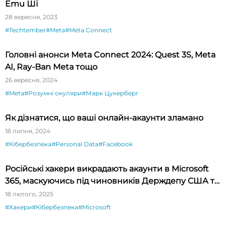
Emu Ші
28 вересня, 2023
#Techtember
#Meta
#Meta Connect
Головні анонси Meta Connect 2024: Quest 3S, Meta
AI, Ray-Ban Meta тощо
26 вересня, 2024
#Meta
#Розумні окуляри
#Марк Цукерберг
Як дізнатися, що ваші онлайн-акаунти зламано
18 липня, 2024
#Кібербезпека
#Personal Data
#Facebook
Російські хакери викрадають акаунти в Microsoft
365, маскуючись під чиновників Держдепу США та
Міноборони України
18 лютого, 2025
#Хакери
#Кібербезпека
#Microsoft