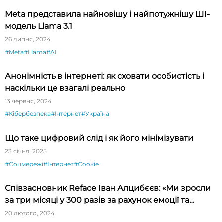
Meta представила найновішу і найпотужнішу ШІ-
модель Llama 3.1
26 липня, 2024
#Meta
#Llama
#AI
Анонімність в інтернеті: як сховати особистість і
наскільки це взагалі реально
13 червня, 2024
#Кібербезпека
#Інтернет
#Україна
Що таке цифровий слід і як його мінімізувати
23 січня, 2025
#Соцмережі
#Інтернет
#Cookie
Співзасновник Reface Іван Алцибєєв: «Ми зросли
за три місяці у 300 разів за рахунок емоції та
новизни»
20 лютого, 2024