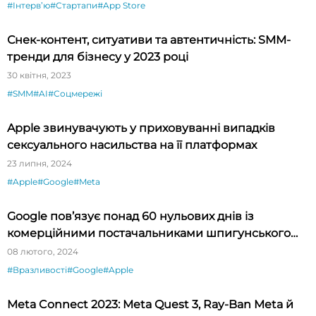
#Інтервʼю
#Стартапи
#App Store
Снек-контент, ситуативи та автентичність: SMM-
тренди для бізнесу у 2023 році
30 квітня, 2023
#SMM
#AI
#Соцмережі
Apple звинувачують у приховуванні випадків
сексуального насильства на її платформах
23 липня, 2024
#Apple
#Google
#Meta
Google пов’язує понад 60 нульових днів із
комерційними постачальниками шпигунського
ПЗ
08 лютого, 2024
#Вразливості
#Google
#Apple
Meta Connect 2023: Meta Quest 3, Ray-Ban Meta й