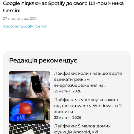
Google підключає Spotify до свого ШІ-помічника
Gemini
27 листопада, 2024
#Google
#Spotify
#Gemini
Редакція рекомендує
Лайфхаки: коли і навіщо варто
вмикати режим
енергозбереження на
смартфоні
29 квітня, 2026
Лайфхак: як увімкнути захист
від ransomware у Windows за 2
хвилини
22 квітня, 2026
Лайфхаки: 5 маловідомих
функцій Android, які