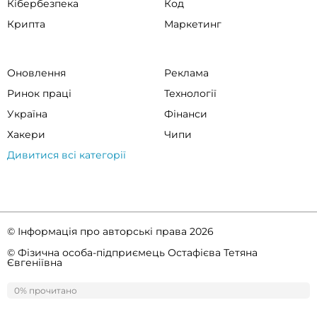
Кібербезпека
Код
Крипта
Маркетинг
Оновлення
Реклама
Ринок праці
Технології
Україна
Фінанси
Хакери
Чипи
Дивитися всі категорії
© Інформація про авторські права 2026
© Фізична особа-підприємець Остафієва Тетяна
Євгеніївна
Правила спільноти
Політика конфіденційності
0% прочитано
0%
прочитано
ссс