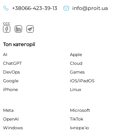
+38066-423-39-13
info@proit.ua
ссс
Топ категорії
AI
Apple
ChatGPT
Cloud
DevOps
Games
Google
iOS/iPadOS
iPhone
Linux
Meta
Microsoft
OpenAI
TikTok
Windows
Інтервʼю