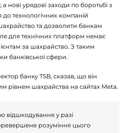
а нові урядові заходи по боротьбі з
 до технологічних компаній
шахрайство та дозволити банкам
 Але для технічних платформ немає
єнтам за шахрайство. З таким
ки банківської сфери.
ктор банку TSB, сказав, що він
м рівнем шахрайства на сайтах Meta.
єю відшкодування у разі
еревершене розуміння цього