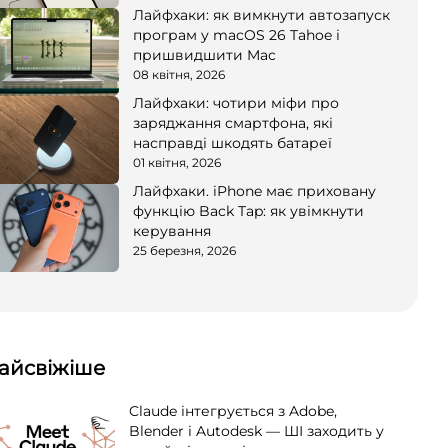
Лайфхаки: як вимкнути автозапуск
програм у macOS 26 Tahoe і
пришвидшити Mac
08 квітня, 2026
Лайфхаки: чотири міфи про
заряджання смартфона, які
насправді шкодять батареї
01 квітня, 2026
Лайфхаки. iPhone має приховану
функцію Back Tap: як увімкнути
керування
25 березня, 2026
айсвіжіше
Claude інтегрується з Adobe,
Blender і Autodesk — ШІ заходить у