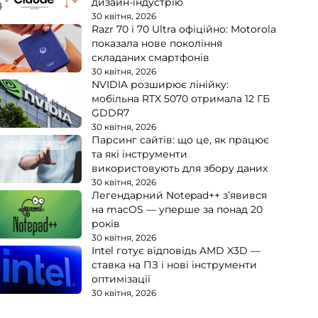
дизайн-індустрію
30 квітня, 2026
Razr 70 і 70 Ultra офіційно: Motorola
показала нове покоління
складаних смартфонів
30 квітня, 2026
NVIDIA розширює лінійку:
мобільна RTX 5070 отримала 12 ГБ
GDDR7
30 квітня, 2026
Парсинг сайтів: що це, як працює
та які інструменти
використовують для збору даних
30 квітня, 2026
Легендарний Notepad++ з’явився
на macOS — уперше за понад 20
років
30 квітня, 2026
Intel готує відповідь AMD X3D —
ставка на ПЗ і нові інструменти
оптимізації
30 квітня, 2026