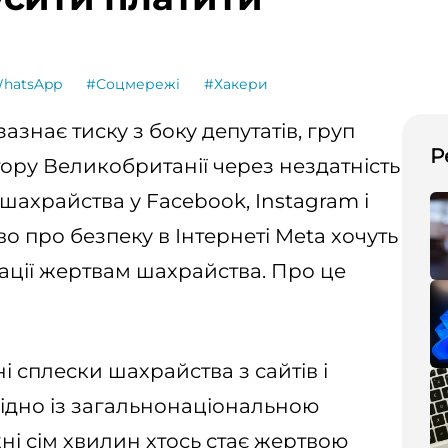
hatsApp
#Соцмережі
#Хакери
азнає тиску з боку депутатів, груп
Р
тору Великобританії через нездатність
 шахрайства у Facebook, Instagram і
 про безпеку в Інтернеті Meta хочуть
ції жертвам шахрайства. Про це
і сплески шахрайства з сайтів і
гідно із загальнонаціональною
ні сім хвилин хтось стає жертвою