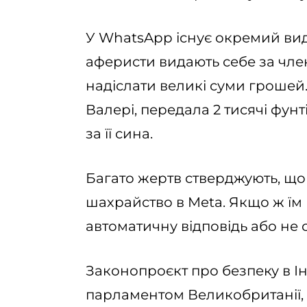
У WhatsApp існує окремий ви
аферисти видають себе за член
надіслати великі суми грошей.
Валері, передала 2 тисячі фунт
за її сина.
Багато жертв стверджують, що
шахрайство в Meta. Якщо ж їм 
автоматичну відповідь або не о
Законопроєкт про безпеку в Ін
парламентом Великобританії,