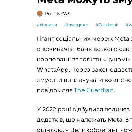
ProIT NEWS
#Новини
#Instagram
#Facebook
#W
Гігант соціальних мереж Meta з
споживачів і банківського сек
корпорації запобігти «цунамі»
WhatsApp. Через законодавство
змусити виплачувати компенса
повідомляє
The Guardian
.
У 2022 році відбулися величезн
додатків, що належать Meta. З
оцінкою, у Великобританії кож