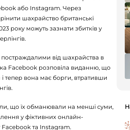
ebook або Instagram. Через
рінити шахрайство британські
23 року можуть зазнати збитків у
ерлінгів.
із постраждалими від шахрайства в
ка Facebook розповіла виданню, що
 і тепер вона має борги, втративши
нгів.
ли, що їх обманювали на менші суми,
Н
лення у фіктивних онлайн-
Facebook та Instagram.