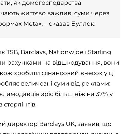
гати, як домогосподарства
чають життєво важливі суми через
формах Meta», – сказав Буллок.
як TSB, Barclays, Nationwide і Starling
ми рахунками на відшкодування, вони
кож зробити фінансовий внесок у ці
аробляє величезні суми від реклами:
кламодавців зріс більш ніж на 37% у
в стерлінгів.
 директор Barclays UK, заявив, що