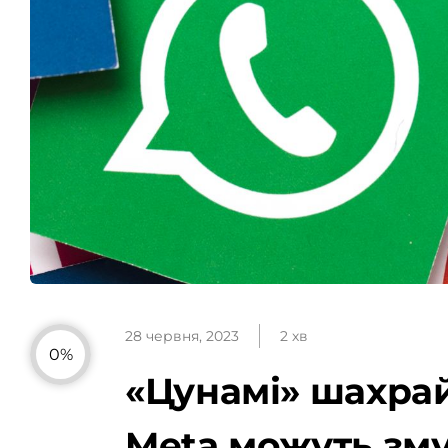
28 червня, 2023
2 хв
0%
«Цунамі» шахрай
Meta можуть зм