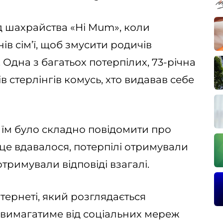
д шахрайства «Hi Mum», коли
ів сім’ї, щоб змусити родичів
 Одна з багатьох потерпілих, 73-річна
ів стерлінгів комусь, хто видавав себе
 їм було складно повідомити про
це вдавалося, потерпілі отримували
тримували відповіді взагалі.
тернеті, який розглядається
 вимагатиме від соціальних мереж