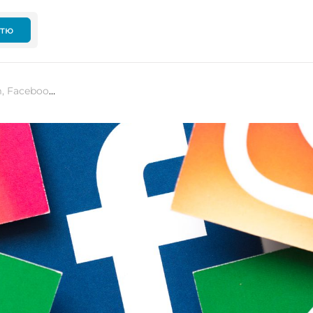
ттю
«Цунамі» шахрайства в Instagram, Facebook і WhatsApp. Meta можуть змусити платити