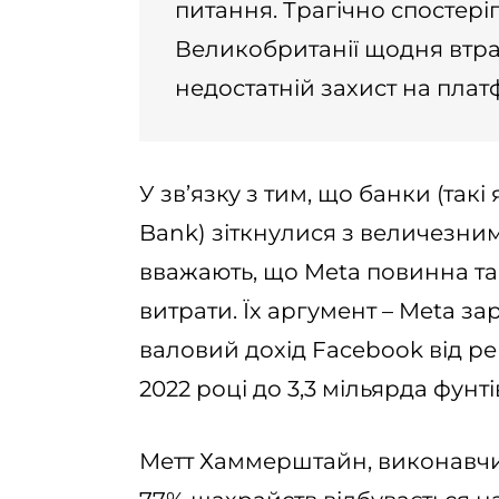
питання. Трагічно спостері
Великобританії щодня втра
недостатній захист на плат
У зв’язку з тим, що банки (такі 
Bank) зіткнулися з величезни
вважають, що Meta повинна та
витрати. Їх аргумент – Meta з
валовий дохід Facebook від ре
2022 році до 3,3 мільярда фунті
Метт Хаммерштайн, виконавчий