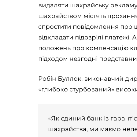
видаляти шахрайську рекламу, 
шахрайством містять прохання
спростити повідомлення про 
відкладати підозрілі платежі.
положень про компенсацію клі
підходом незгодні представни
Робін Буллок, виконавчий дире
«глибоко стурбований» високи
«Як єдиний банк із гаранті
шахрайства, ми маємо неп