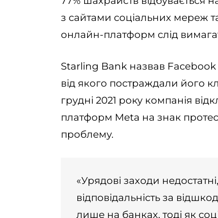
77% шахрайств відбувається н
з сайтами соціальних мереж т
онлайн-платформ слід вимага
Starling Bank назвав Faceboo
від якого постраждали його клі
грудні 2021 року компанія від
платформ Meta на знак протес
проблему.
«Урядові заходи недостатні,
відповідальність за відшко
лише на банках, тоді як соц