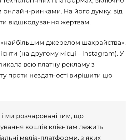
а технологічних платформах, включно
а онлайн-ринками. На його думку, від
ти відшкодування жертвам.
k «найбільшим джерелом шахрайства»,
єнти (на другому місці – Instagram). У
кликала всю платну рекламу з
ту проти нездатності вирішити цю
 і ми розчаровані тим, що
дування коштів клієнтам лежить
іальні медіа-платформи, з яких