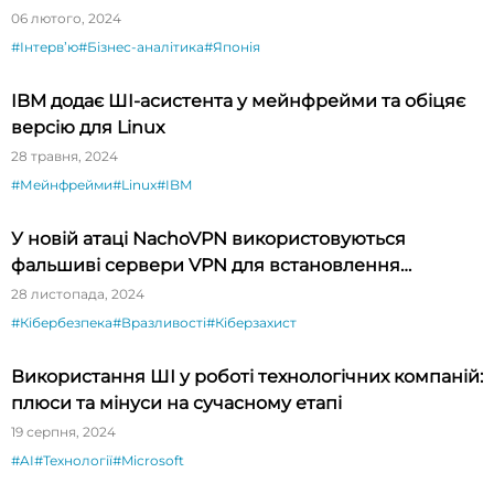
будете вражені»
06 лютого, 2024
#Інтервʼю
#Бізнес-аналітика
#Японія
IBM додає ШI-асистента у мейнфрейми та обіцяє
версію для Linux
28 травня, 2024
#Мейнфрейми
#Linux
#IBM
У новій атаці NachoVPN використовуються
фальшиві сервери VPN для встановлення
шкідливих оновлень
28 листопада, 2024
#Кібербезпека
#Вразливості
#Кіберзахист
Використання ШІ у роботі технологічних компаній:
плюси та мінуси на сучасному етапі
19 серпня, 2024
#AI
#Технології
#Microsoft