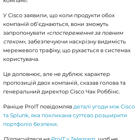
компанії.
У Cisco заявили, що коли продукти обох
компаній об’єднаються, вони зможуть
запропонувати
«спостереження за повним
стеком»,
забезпечуючи наскрізну видимість
мережевого трафіку, що рухається в системах
користувача.
Це доповнює, але не дублює характер
пропозицій двох компаній, сказав голова та
генеральний директор Cisco Чак Роббінс.
Раніше ProIT повідомляв
деталі угоди між Cisco
та Splunk, яка покликана суттєво розширити
портфоліо безпеки
.
Підписуйтеся на
ProIT у Telegram
, щоб не