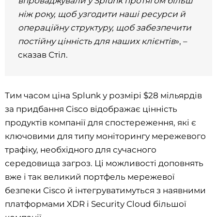
впроваджували у Splunk протягом більш
ніж року, щоб узгодити наші ресурси й
операційну структуру, щоб забезпечити
постійну цінність для наших клієнтів
», –
сказав Стіл.
Тим часом ціна Splunk у розмірі $28 мільярдів
за придбання Cisco відображає цінність
продуктів компанії для спостереження, які є
ключовими для типу моніторингу мережевого
трафіку, необхідного для сучасного
середовища загроз. Ці можливості доповнять
вже і так великий портфель мережевої
безпеки Cisco й інтегруватимуться з наявними
платформами XDR і Security Cloud більшої