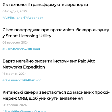
Як технології трансформують аеропорти
04 грудня, 2025
#AI
#Технології
#Аеропорт
Cisco попереджає про вразливість бекдор-акаунту
у Smart Licensing Utility
06 вересня, 2024
#Cisco
#Windows
#Cloud
Варто негайно оновити інструмент Palo Alto
Networks Expedition
16 жовтня, 2024
#Вразливості
#API
#Cisco
Китайські хакери звертаються до масивних проксі-
мереж ORB, щоб уникнути виявлення
28 травня, 2024
#Бот
#Кібербезпека
#Хакери