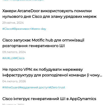
Хакери ArcaneDoor використовують помилки
нульового дня Cisco для зламу урядових мереж
29 квітня, 2024
#Cisco
#Вразливості
#zero-day
Cisco запускає Motific hub для оптимізації
розгортання генеративного ШІ
09 лютого, 2024
#AI
#LLM
#Cisco
Не просто VPN: як побудувати мережеву
інфраструктуру для розподіленої команди (і чому
WireGuard — не панацея)
04 лютого, 2026
#WireGuard
#віддалений доступ
#Zero trust
Cisco інтегрує генеративний ШІ в AppDynamics
10 червня, 2024