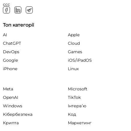
ссс
Топ категорії
AI
Apple
ChatGPT
Cloud
DevOps
Games
Google
iOS/iPadOS
iPhone
Linux
Meta
Microsoft
OpenAI
TikTok
Windows
Інтервʼю
Кібербезпека
Код
Крипта
Маркетинг