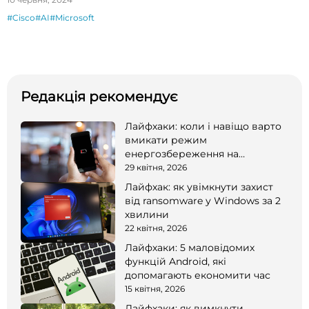
#Cisco
#AI
#Microsoft
Редакція рекомендує
Лайфхаки: коли і навіщо варто
вмикати режим
енергозбереження на
смартфоні
29 квітня, 2026
Лайфхак: як увімкнути захист
від ransomware у Windows за 2
хвилини
22 квітня, 2026
Лайфхаки: 5 маловідомих
функцій Android, які
допомагають економити час
15 квітня, 2026
Лайфхаки: як вимкнути