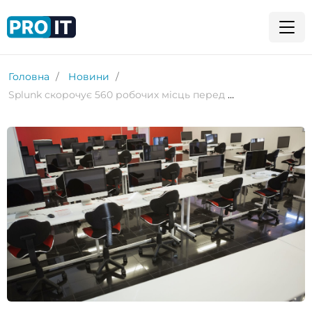
Головна
Новини
Splunk скорочує 560 робочих місць перед придбанням Cisco