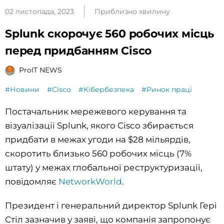
02 листопада, 2023
Приблизно хвилину
Splunk скорочує 560 робочих місць
перед придбанням Cisco
ProIT NEWS
#Новини
#Cisco
#Кібербезпека
#Ринок праці
Постачальник мережевого керування та
візуалізації Splunk, якого Cisco збирається
придбати в межах угоди на $28 мільярдів,
скоротить близько 560 робочих місць (7%
штату) у межах глобальної реструктуризації,
повідомляє
NetworkWorld
.
Президент і генеральний директор Splunk Гері
Стіл зазначив у заяві, що компанія запропонує