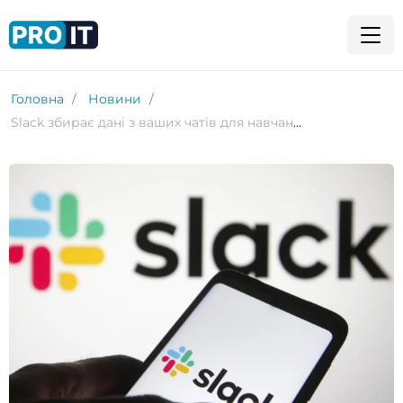
Головна
Новини
Slack збирає дані з ваших чатів для навчання моделей ШІ?