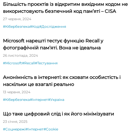
Більшість проєктів із відкритим вихідним кодом не
використовують безпечний код пам’яті – CISA
27 червня, 2024
#Кібербезпека
#Код
#Дослідження
Microsoft нарешті тестує функцію Recall у
фотографічній пам’яті. Вона не ідеальна
26 листопада, 2024
#Microsoft
#Recall
#Тестування
Анонімність в інтернеті: як сховати особистість і
наскільки це взагалі реально
13 червня, 2024
#Кібербезпека
#Інтернет
#Україна
Що таке цифровий слід і як його мінімізувати
23 січня, 2025
#Соцмережі
#Інтернет
#Cookie