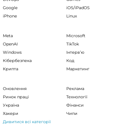
Google
iOS/iPadOS
iPhone
Linux
Meta
Microsoft
OpenAI
TikTok
Windows
Інтервʼю
Кібербезпека
Код
Крипта
Маркетинг
Оновлення
Реклама
Ринок праці
Технології
Україна
Фінанси
Хакери
Чипи
Дивитися всі категорії