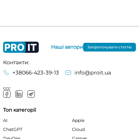
Наші автори
Запропонувати статтю
Контакти:
+38066-423-39-13
info@proit.ua
ссс
Топ категорії
AI
Apple
ChatGPT
Cloud
DevOps
Games