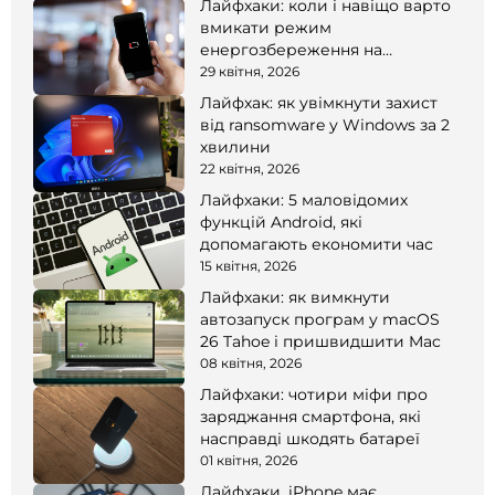
Лайфхаки: коли і навіщо варто
вмикати режим
енергозбереження на
смартфоні
29 квітня, 2026
Лайфхак: як увімкнути захист
від ransomware у Windows за 2
хвилини
22 квітня, 2026
Лайфхаки: 5 маловідомих
функцій Android, які
допомагають економити час
15 квітня, 2026
Лайфхаки: як вимкнути
автозапуск програм у macOS
26 Tahoe і пришвидшити Mac
08 квітня, 2026
Лайфхаки: чотири міфи про
заряджання смартфона, які
насправді шкодять батареї
01 квітня, 2026
Лайфхаки. iPhone має