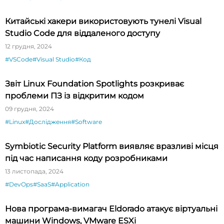
Китайські хакери використовують тунелі Visual
Studio Code для віддаленого доступу
12 грудня, 2024
#VSCode
#Visual Studio
#Код
Звіт Linux Foundation Spotlights розкриває
проблеми ПЗ із відкритим кодом
09 грудня, 2024
#Linux
#Дослідження
#Software
Symbiotic Security Platform виявляє вразливі місця
під час написання коду розробниками
13 листопада, 2024
#DevOps
#SaaS
#Application
Нова програма-вимагач Eldorado атакує віртуальні
машини Windows, VMware ESXi