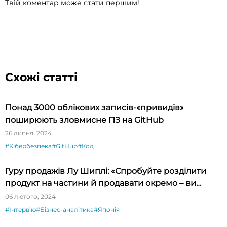
Твій коментар може стати першим!
Схожі статті
Понад 3000 облікових записів-«привидів»
поширюють зловмисне ПЗ на GitHub
26 липня, 2024
#Кібербезпека
#GitHub
#Код
Гуру продажів Лу Шиплі: «Спробуйте розділити
продукт на частини й продавати окремо – ви
будете вражені»
06 лютого, 2024
#Інтервʼю
#Бізнес-аналітика
#Японія