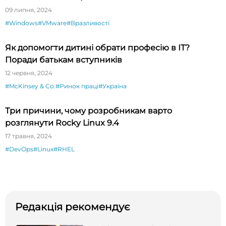
09 липня, 2024
#Windows
#VMware
#Вразливості
Як допомогти дитині обрати професію в ІТ?
Поради батькам вступників
12 червня, 2024
#McKinsey & Co.
#Ринок праці
#Україна
Три причини, чому розробникам варто
розглянути Rocky Linux 9.4
17 травня, 2024
#DevOps
#Linux
#RHEL
Редакція рекомендує