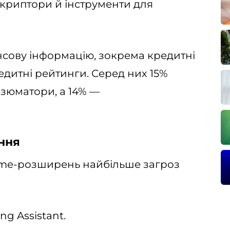
скриптори й інструменти для
сову інформацію, зокрема кредитні
редитні рейтинги. Серед них 15%
резюматори, а 14% —
ння
me-розширень найбільше загроз
ng Assistant.