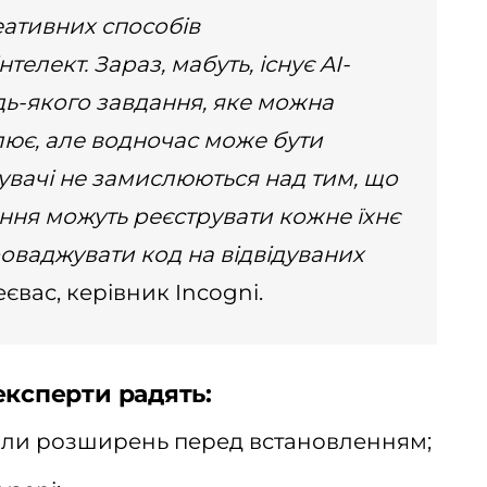
еативних способів
елект. Зараз, мабуть, існує AI-
ь-якого завдання, яке можна
лює, але водночас може бути
вачі не замислюються над тим, що
ня можуть реєструвати кожне їхнє
оваджувати код на відвідуваних
євас, керівник Incogni.
експерти радять:
оли розширень перед встановленням;