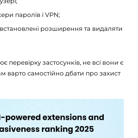
узері;
ри паролів і VPN;
 встановлені розширення та видаляти
є перевірку застосунків, не всі вони є
м варто самостійно дбати про захист