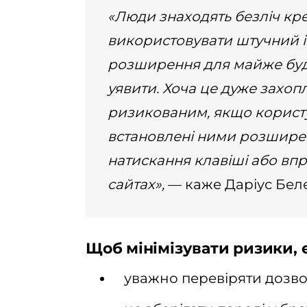
«Люди знаходять безліч кр
використовувати штучний інт
розширення для майже буд
уявити. Хоча це дуже захоп
ризикованим, якщо користу
встановлені ними розширен
натискання клавіші або впр
сайтах»,
— каже Даріус Беле
Щоб мінімізувати ризики, 
уважно перевіряти дозв