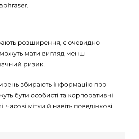
aphraser.
ирають розширення, є очевидно
і можуть мати вигляд менш
начний ризик.
ирень збирають інформацію про
жуть бути особисті та корпоративні
, часові мітки й навіть поведінкові