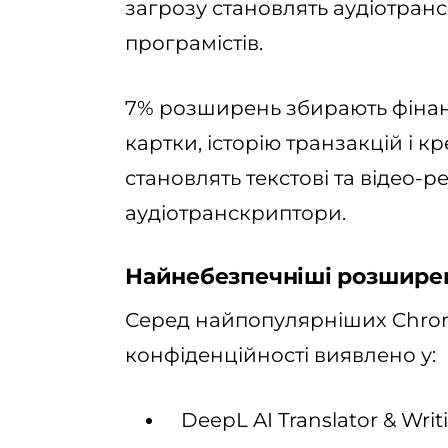
загрозу становлять аудіотран
програмістів.
7% розширень збирають фінан
картки, історію транзакцій і к
становлять текстові та відео-
аудіотранскриптори.
Найнебезпечніші розшире
Серед найпопулярніших Chro
конфіденційності виявлено у:
DeepL AI Translator & Writi