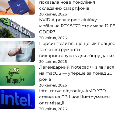
показала нове покоління
складаних смартфонів
30 квітня, 2026
NVIDIA розширює лінійку:
мобільна RTX 5070 отримала 12 ГБ
GDDR7
30 квітня, 2026
Парсинг сайтів: що це, як працює
та які інструменти
використовують для збору даних
30 квітня, 2026
Легендарний Notepad++ з’явився
на macOS — уперше за понад 20
років
30 квітня, 2026
Intel готує відповідь AMD X3D —
ставка на ПЗ і нові інструменти
оптимізації
30 квітня, 2026