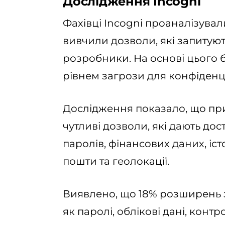
Дослідження Incogni
Фахівці Incogni проаналізува
вивчили дозволи, які запитуют
розробники. На основі цього 
рівнем загрози для конфіденці
Дослідження показало, що пр
чутливі дозволи, які дають дос
паролів, фінансових даних, іст
пошти та геолокації.
Виявлено, що 18% розширень зб
як паролі, облікові дані, конт