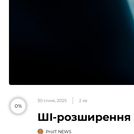
30 січня, 2025
2 хв
0%
ШІ-розширення 
ProIT NEWS