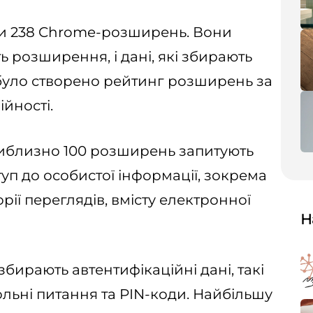
ли 238 Chrome-розширень. Вони
ь розширення, і дані, які збирають
було створено рейтинг розширень за
йності.
иблизно 100 розширень запитують
туп до особистої інформації, зокрема
орії переглядів, вмісту електронної
Н
ирають автентифікаційні дані, такі
рольні питання та PIN-коди. Найбільшу