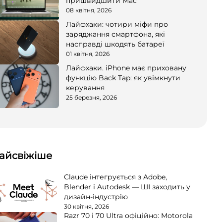
пришвидшити Mac
08 квітня, 2026
Лайфхаки: чотири міфи про
заряджання смартфона, які
насправді шкодять батареї
01 квітня, 2026
Лайфхаки. iPhone має приховану
функцію Back Tap: як увімкнути
керування
25 березня, 2026
айсвіжіше
Claude інтегрується з Adobe,
Blender і Autodesk — ШІ заходить у
дизайн-індустрію
30 квітня, 2026
Razr 70 і 70 Ultra офіційно: Motorola