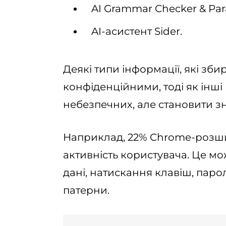
AI Grammar Checker & Par
AI-асистент Sider.
Деякі типи інформації, які зб
конфіденційними, тоді як інш
небезпечних, але становити з
Наприклад, 22% Chrome-розш
активність користувача. Це мо
дані, натискання клавіш, паролі
патерни.