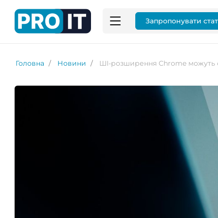
Запропонувати ста
Головна
Новини