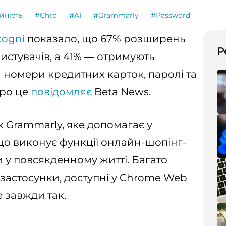
йність
#Chro
#AI
#Grammarly
#Password
cogni
показало, що 67% розширень
Р
истувачів, а 41% — отримують
 номери кредитних карток, паролі та
Про це
повідомляє
Beta News.
к Grammarly, яке допомагає у
, що виконує функції онлайн-шопінг-
 у повсякденному житті. Багато
 застосунки, доступні у Chrome Web
е завжди так.