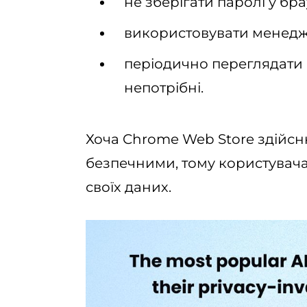
не зберігати паролі у бра
використовувати менедже
періодично переглядати
непотрібні.
Хоча Chrome Web Store здійсню
безпечними, тому користувача
своїх даних.