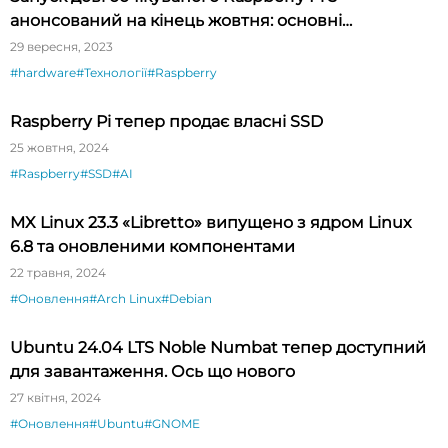
анонсований на кінець жовтня: основні
характеристики
29 вересня, 2023
#hardware
#Технології
#Raspberry
Raspberry Pi тепер продає власні SSD
25 жовтня, 2024
#Raspberry
#SSD
#AI
MX Linux 23.3 «Libretto» випущено з ядром Linux
6.8 та оновленими компонентами
22 травня, 2024
#Оновлення
#Arch Linux
#Debian
Ubuntu 24.04 LTS Noble Numbat тепер доступний
для завантаження. Ось що нового
27 квітня, 2024
#Оновлення
#Ubuntu
#GNOME