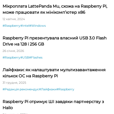
Мікроплата LattePanda Mu, схожа на Raspberry Pi,
може працювати як мінікомп’ютер x86
12 квітня, 2024
#Raspberry
#Intel
#Windows
Raspberry Pi презентувала власний USB 3.0 Flash
Drive на 128 і 256 GB
26 січня, 2026
#Raspberry
#USB
#Flashes
Лайфхаки: як налаштувати мультизавантаження
кількох ОС на Raspberry Pi
31 грудня, 2025
#Редакція рекомендує
#Лайфхаки
#Raspberry
Raspberry Pi отримує ШІ завдяки партнерству з
Hailo