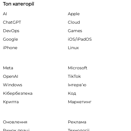
Топ категорії
AI
Apple
ChatGPT
Cloud
DevOps
Games
Google
iOS/iPadOS
iPhone
Linux
Meta
Microsoft
OpenAI
TikTok
Windows
Інтервʼю
Кібербезпека
Код
Крипта
Маркетинг
Оновлення
Реклама
Ринок праці
Технології