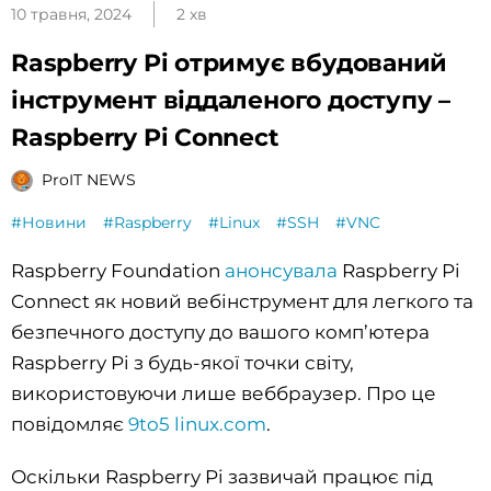
10 травня, 2024
2 хв
Raspberry Pi отримує вбудований
інструмент віддаленого доступу –
Raspberry Pi Connect
ProIT NEWS
#Новини
#Raspberry
#Linux
#SSH
#VNC
Raspberry Foundation
анонсувала
Raspberry Pi
Connect як новий вебінструмент для легкого та
безпечного доступу до вашого комп’ютера
Raspberry Pi з будь-якої точки світу,
використовуючи лише веббраузер. Про це
повідомляє
9to5 linux.com
.
Оскільки Raspberry Pi зазвичай працює під