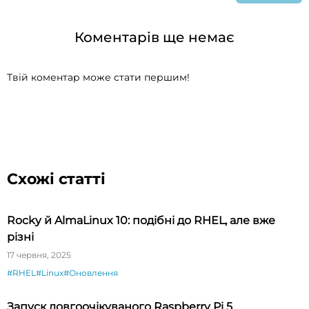
Коментарів ще немає
Твій коментар може стати першим!
Схожі статті
Rocky й AlmaLinux 10: подібні до RHEL, але вже
різні
17 червня, 2025
#RHEL
#Linux
#Оновлення
Запуск довгоочікуваного Raspberry Pi 5