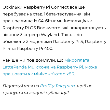
Оскільки Raspberry Pi Connect все ще
перебуває на стадії бета-тестування, він
працює лише із 64-бітними інсталяціями
Raspberry Pi OS Bookworm, які використовують
віконний сервер Wayland. Також він
обмежений моделями Raspberry Pi 5, Raspberry
Pi 4 та Raspberry Pi 400.
Раніше ми повідомляли, що
мікроплата
LattePanda Mu, схожа на Raspberry Pi, може
працювати як мінікомп’ютер x86
.
Підписуйтеся на
ProIT у Telegram
, щоб не
пропустити жодної публікації!