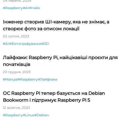
04 червня, 2024
#Raspberry
#AI
#Hailo
Інженер створив ШІ-камеру, яка не знімає, а
створює фото за описом локації
02 липня, 2023
#AI
#Фотографування
#3D
Лайфхаки: Raspberry Pi, найцікавіші проєкти для
початківців
20 грудня, 2023
#Manual
#Raspberry
#Лайфхаки
ОС Raspberry Pi тепер базується на Debian
Bookworm і підтримує Raspberry Pi 5
12 жовтня, 2023
#Raspberry
#Linux
#Debian