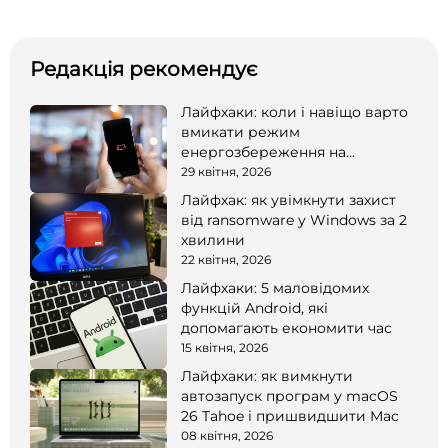
Редакція рекомендує
Лайфхаки: коли і навіщо варто
вмикати режим
енергозбереження на
смартфоні
29 квітня, 2026
Лайфхак: як увімкнути захист
від ransomware у Windows за 2
хвилини
22 квітня, 2026
Лайфхаки: 5 маловідомих
функцій Android, які
допомагають економити час
15 квітня, 2026
Лайфхаки: як вимкнути
автозапуск програм у macOS
26 Tahoe і пришвидшити Mac
08 квітня, 2026