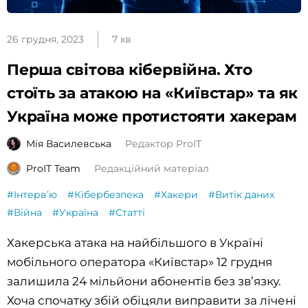
26 грудня, 2023
7 хв
Перша світова кібервійна. Хто
стоїть за атакою на «Київстар» та як
Україна може протистояти хакерам
Мія Василевська
Редактор ProIT
ProIT Team
Редакційний матеріал
#Інтервʼю
#Кібербезпека
#Хакери
#Витік даних
#Війна
#Україна
#Статті
Хакерська атака на найбільшого в Україні
мобільного оператора «Київстар» 12 грудня
залишила 24 мільйони абонентів без зв’язку.
Хоча спочатку збій обіцяли виправити за лічені