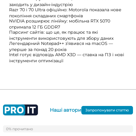
заходить у дизайн-індустрію
Razr 70 і 70 Ultra офіційно: Motorola показала нове
покоління складаних смартфонів
NVIDIA розширює лінійку: мобільна RTX 5070
отримала 12 ГБ GDDR7
Парсинг сайтів: що це, як працює та які
інструменти використовують для збору даних
Легендарний Notepad++ з’явився на macOS —
уперше за понад 20 років
Intel готує відповідь AMD X3D — ставка на ПЗ і нові
інструменти оптимізації
Наші автори
Запропонувати статтю
Контакти:
0% прочитано
0%
+38066-423-39-13
info@proit.ua