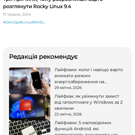
розглянути Rocky Linux 9.4
17 травня, 2024
#DevOps
#Linux
#RHEL
Редакція рекомендує
Лайфхаки: коли і навіщо варто
вмикати режим
енергозбереження на
смартфоні
29 квітня, 2026
Лайфхак: як увімкнути захист
від ransomware у Windows за 2
хвилини
22 квітня, 2026
Лайфхаки: 5 маловідомих
функцій Android, які
допомагають економити час