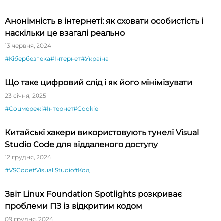
Анонімність в інтернеті: як сховати особистість і
наскільки це взагалі реально
13 червня, 2024
#Кібербезпека
#Інтернет
#Україна
Що таке цифровий слід і як його мінімізувати
23 січня, 2025
#Соцмережі
#Інтернет
#Cookie
Китайські хакери використовують тунелі Visual
Studio Code для віддаленого доступу
12 грудня, 2024
#VSCode
#Visual Studio
#Код
Звіт Linux Foundation Spotlights розкриває
проблеми ПЗ із відкритим кодом
09 грудня, 2024