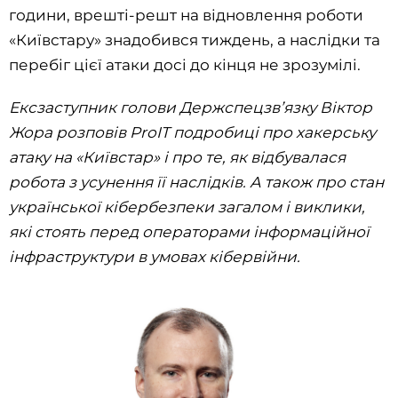
години, врешті-решт на відновлення роботи
«Київстару» знадобився тиждень, а наслідки та
перебіг цієї атаки досі до кінця не зрозумілі.
Ексзаступник голови Держспецзвʼязку Віктор
Жора розповів ProIT подробиці про хакерську
атаку на «Київстар» і про те, як відбувалася
робота з усунення її наслідків. А також про стан
української кібербезпеки загалом і виклики,
які стоять перед операторами інформаційної
інфраструктури в умовах кібервійни.