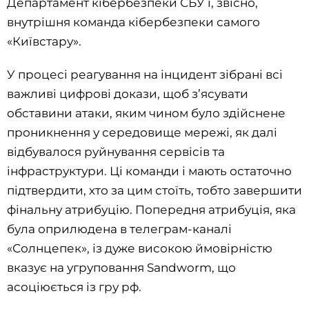
Департамент кібербезпеки СБУ і, звісно,
внутрішня команда кібербезпеки самого
«Київстару».
У процесі реагування на інцидент зібрані всі
важливі цифрові докази, щоб з’ясувати
обставини атаки, яким чином було здійснене
проникнення у середовище мережі, як далі
відбувалося руйнування сервісів та
інфраструктури. Ці команди і мають остаточно
підтвердити, хто за цим стоїть, тобто завершити
фінальну атрибуцію. Попередня атрибуція, яка
була оприлюдена в телеграм-каналі
«Солнцепек», із дуже високою ймовірністю
вказує на угруповання Sandworm, що
асоціюється із гру рф.