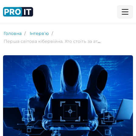
Головна
Інтервʼю
Перша світова кібервійна. Хто стоїть за атакою на «Київстар» та як Україна може протистояти хакерам