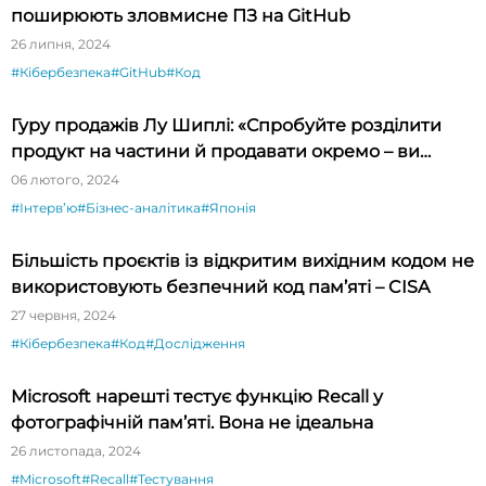
поширюють зловмисне ПЗ на GitHub
26 липня, 2024
#Кібербезпека
#GitHub
#Код
Гуру продажів Лу Шиплі: «Спробуйте розділити
продукт на частини й продавати окремо – ви
будете вражені»
06 лютого, 2024
#Інтервʼю
#Бізнес-аналітика
#Японія
Більшість проєктів із відкритим вихідним кодом не
використовують безпечний код пам’яті – CISA
27 червня, 2024
#Кібербезпека
#Код
#Дослідження
Microsoft нарешті тестує функцію Recall у
фотографічній пам’яті. Вона не ідеальна
26 листопада, 2024
#Microsoft
#Recall
#Тестування