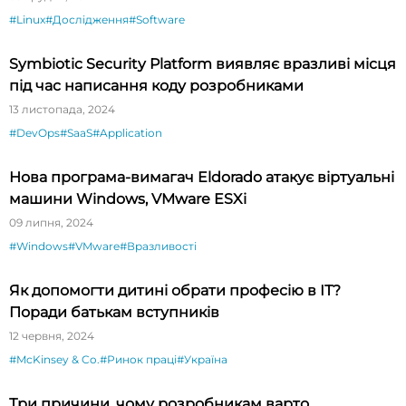
#Linux
#Дослідження
#Software
Symbiotic Security Platform виявляє вразливі місця
під час написання коду розробниками
13 листопада, 2024
#DevOps
#SaaS
#Application
Нова програма-вимагач Eldorado атакує віртуальні
машини Windows, VMware ESXi
09 липня, 2024
#Windows
#VMware
#Вразливості
Як допомогти дитині обрати професію в ІТ?
Поради батькам вступників
12 червня, 2024
#McKinsey & Co.
#Ринок праці
#Україна
Три причини, чому розробникам варто