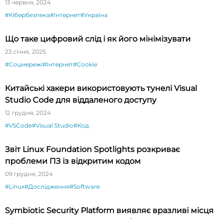
13 червня, 2024
#Кібербезпека
#Інтернет
#Україна
Що таке цифровий слід і як його мінімізувати
23 січня, 2025
#Соцмережі
#Інтернет
#Cookie
Китайські хакери використовують тунелі Visual
Studio Code для віддаленого доступу
12 грудня, 2024
#VSCode
#Visual Studio
#Код
Звіт Linux Foundation Spotlights розкриває
проблеми ПЗ із відкритим кодом
09 грудня, 2024
#Linux
#Дослідження
#Software
Symbiotic Security Platform виявляє вразливі місця