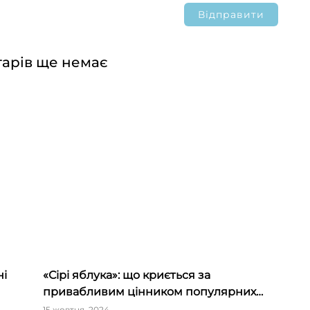
арів ще немає
ні
«Сірі яблука»: що криється за
привабливим цінником популярних
мереж
15 жовтня, 2024