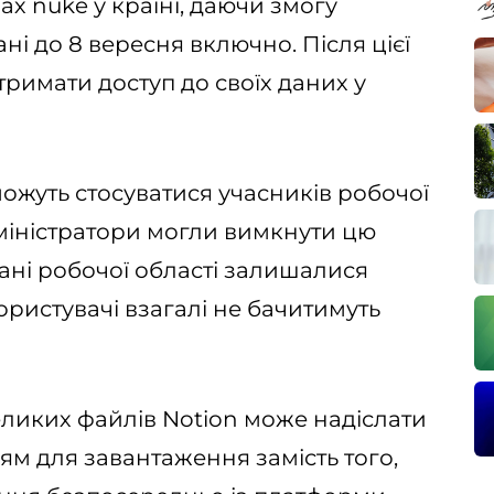
х nuke у країні, даючи змогу
ні до 8 вересня включно. Після цієї
тримати доступ до своїх даних у
ожуть стосуватися учасників робочої
адміністратори могли вимкнути цю
ані робочої області залишалися
користувачі взагалі не бачитимуть
великих файлів Notion може надіслати
ям для завантаження замість того,