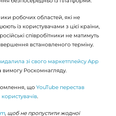
ння безпосередньо із платформи.
ики робочих областей, які не
цюють із користувачами з цієї країни,
 російські співробітники не матимуть
авершення встановленого терміну.
видалила зі свого маркетплейсу App
 вимогу Роскомнагляду.
ідомлення, що
YouTube перестав
 користувачів
.
am
, щоб не пропустити жодної