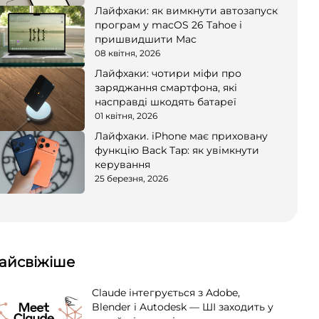
Лайфхаки: як вимкнути автозапуск
програм у macOS 26 Tahoe і
пришвидшити Mac
08 квітня, 2026
Лайфхаки: чотири міфи про
заряджання смартфона, які
насправді шкодять батареї
01 квітня, 2026
Лайфхаки. iPhone має приховану
функцію Back Tap: як увімкнути
керування
25 березня, 2026
айсвіжіше
Claude інтегрується з Adobe,
Blender і Autodesk — ШІ заходить у