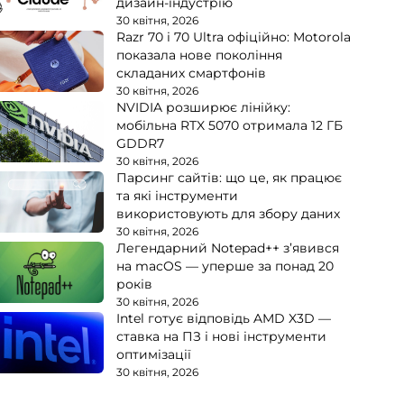
дизайн-індустрію
30 квітня, 2026
Razr 70 і 70 Ultra офіційно: Motorola
показала нове покоління
складаних смартфонів
30 квітня, 2026
NVIDIA розширює лінійку:
мобільна RTX 5070 отримала 12 ГБ
GDDR7
30 квітня, 2026
Парсинг сайтів: що це, як працює
та які інструменти
використовують для збору даних
30 квітня, 2026
Легендарний Notepad++ з’явився
на macOS — уперше за понад 20
років
30 квітня, 2026
Intel готує відповідь AMD X3D —
ставка на ПЗ і нові інструменти
оптимізації
30 квітня, 2026