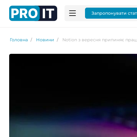
Запропонувати ста
Головна
Новини