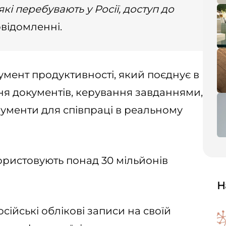
кі перебувають у Росії, доступ до
відомленні.
умент продуктивності, який поєднує в
ння документів, керування завданнями,
трументи для співпраці в реальному
ористовують понад 30 мільйонів
Н
сійські облікові записи на своїй