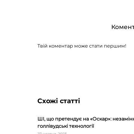
Комент
Твій коментар може стати першим!
Схожі статті
ШІ, що претендує на «Оскар»: незамін
голлівудські технології
27 жовтня, 2023