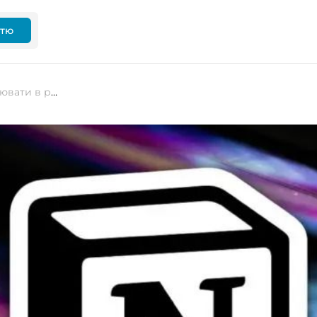
ттю
Notion з вересня припиняє працювати в росії та закриває облікові записи