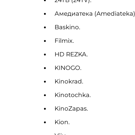
24ТВ (24TV).
Амедиатека (Amediateka)
Baskino.
Filmix.
HD REZKA.
KINOGO.
Kinokrad.
Kinotochka.
KinoZapas.
Kion.