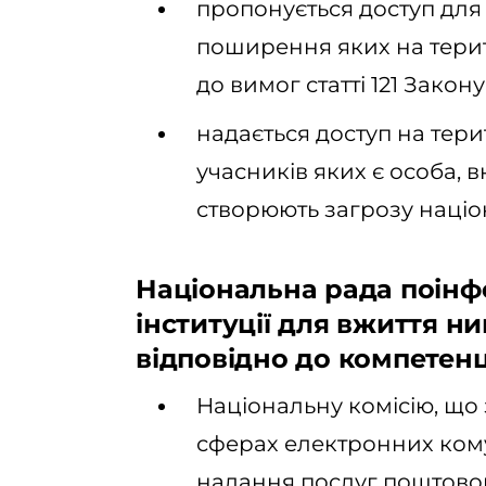
пропонується доступ для 
поширення яких на терит
до вимог статті 121 Закон
надається доступ на тери
учасників яких є особа, в
створюють загрозу націо
Національна рада поінф
інституції для вжиття н
відповідно до компетенці
Національну комісію, що
сферах електронних кому
надання послуг поштовог