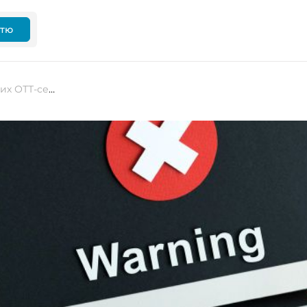
ттю
Нацрада заборонила 16 російських ОТТ-сервісів із ліцензією роскомнагляду