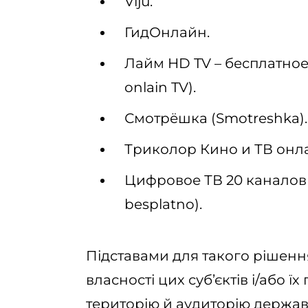
Viju.
ГидОнлайн.
Лайм HD TV – бесплатное
onlain TV).
Смотрёшка (Smotreshka).
Триколор Кино и ТВ онлайн
Цифровое ТВ 20 каналов б
besplatno).
Підставами для такого рішення
власності цих суб’єктів і/або 
територію й аудиторію держав