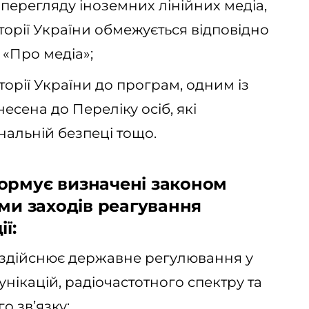
перегляду іноземних лінійних медіа,
орії України обмежується відповідно
у «Про медіа»;
торії України до програм, одним із
несена до Переліку осіб, які
нальній безпеці тощо.
ормує визначені законом
ими заходів реагування
ї:
 здійснює державне регулювання у
нікацій, радіочастотного спектру та
о зв’язку;