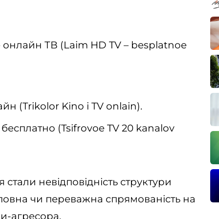
 онлайн ТВ (Laim HD TV – besplatnoe
 (Trikolor Kino i TV onlain).
есплатно (Tsifrovoe TV 20 kanalov
 стали невідповідність структури
їх повна чи переважна спрямованість на
и-агресора.