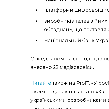
платформи цифрової дист
виробників телевізійних 
обладнань, що поставляю
Національний банк Украї
Отже, станом на сьогодні до п
внесено 22 медіасервіси.
Читайте
також на ProIT: «У ро
окрім подєлок на кшталт «Кас
українськими розробниками ві
світового ринку.