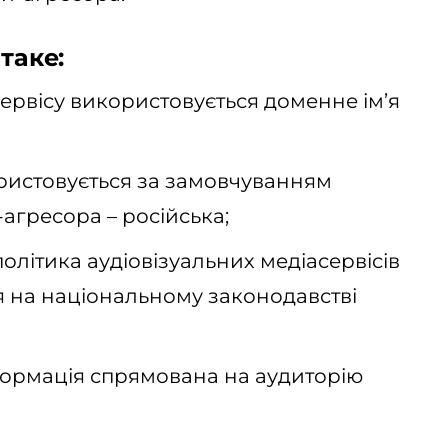
таке:
ервісу використовується доменне ім’я
ристовується за замовчуванням
гресора – російська;
олітика аудіовізуальних медіасервісів
 на національному законодавстві
ормація спрямована на аудиторію