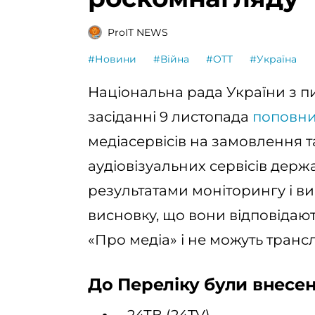
ProIT NEWS
#Новини
#Війна
#OTT
#Україна
Національна рада України з п
засіданні 9 листопада
поповн
медіасервісів на замовлення т
аудіовізуальних сервісів держ
результатами моніторингу і в
висновку, що вони відповідают
«Про медіа» і не можуть трансл
До Переліку були внесені