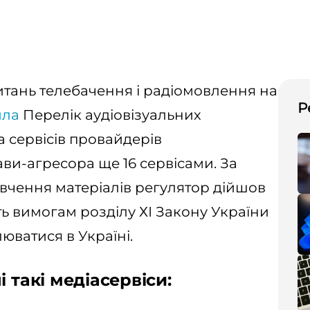
итань телебачення і радіомовлення на
Р
ила
Перелік аудіовізуальних
а сервісів провайдерів
ави-агресора ще 16 сервісами. За
ивчення матеріалів регулятор дійшов
ь вимогам розділу ХІ Закону України
юватися в Україні.
 такі медіасервіси: