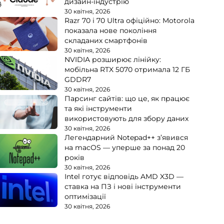
дизайн-індустрію
30 квітня, 2026
Razr 70 і 70 Ultra офіційно: Motorola
показала нове покоління
складаних смартфонів
30 квітня, 2026
NVIDIA розширює лінійку:
мобільна RTX 5070 отримала 12 ГБ
GDDR7
30 квітня, 2026
Парсинг сайтів: що це, як працює
та які інструменти
використовують для збору даних
30 квітня, 2026
Легендарний Notepad++ з’явився
на macOS — уперше за понад 20
років
30 квітня, 2026
Intel готує відповідь AMD X3D —
ставка на ПЗ і нові інструменти
оптимізації
30 квітня, 2026