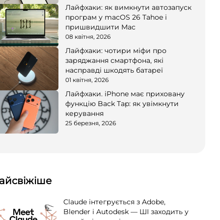
Лайфхаки: як вимкнути автозапуск
програм у macOS 26 Tahoe і
пришвидшити Mac
08 квітня, 2026
Лайфхаки: чотири міфи про
заряджання смартфона, які
насправді шкодять батареї
01 квітня, 2026
Лайфхаки. iPhone має приховану
функцію Back Tap: як увімкнути
керування
25 березня, 2026
айсвіжіше
Claude інтегрується з Adobe,
Blender і Autodesk — ШІ заходить у