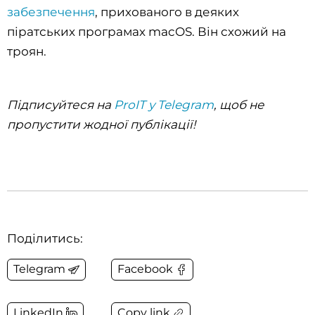
забезпечення
, прихованого в деяких
піратських програмах macOS. Він схожий на
троян.
Підписуйтеся на
ProIT у Telegram
, щоб не
пропустити жодної публікації!
Поділитись:
Telegram
Facebook
Copy link
LinkedIn