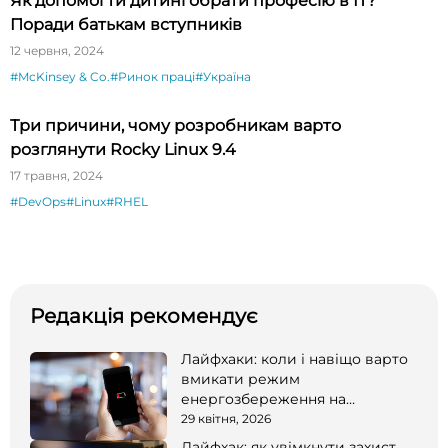
Як допомогти дитині обрати професію в ІТ?
Поради батькам вступників
12 червня, 2024
#McKinsey & Co.
#Ринок праці
#Україна
Три причини, чому розробникам варто
розглянути Rocky Linux 9.4
17 травня, 2024
#DevOps
#Linux
#RHEL
Редакція рекомендує
Лайфхаки: коли і навіщо варто
вмикати режим
енергозбереження на
смартфоні
29 квітня, 2026
Лайфхак: як увімкнути захист