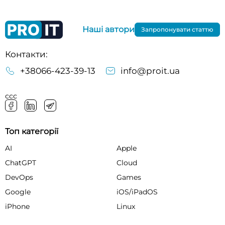
Наші автори
Запропонувати статтю
Контакти:
+38066-423-39-13
info@proit.ua
ссс
Топ категорії
AI
Apple
ChatGPT
Cloud
DevOps
Games
Google
iOS/iPadOS
iPhone
Linux