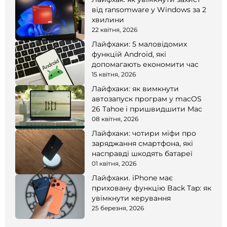
від ransomware у Windows за 2
хвилини
22 квітня, 2026
Лайфхаки: 5 маловідомих
функцій Android, які
допомагають економити час
15 квітня, 2026
Лайфхаки: як вимкнути
автозапуск програм у macOS
26 Tahoe і пришвидшити Mac
08 квітня, 2026
Лайфхаки: чотири міфи про
заряджання смартфона, які
насправді шкодять батареї
01 квітня, 2026
Лайфхаки. iPhone має
приховану функцію Back Tap: як
увімкнути керування
25 березня, 2026