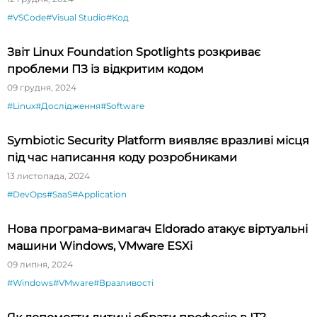
#VSCode
#Visual Studio
#Код
Звіт Linux Foundation Spotlights розкриває
проблеми ПЗ із відкритим кодом
09 грудня, 2024
#Linux
#Дослідження
#Software
Symbiotic Security Platform виявляє вразливі місця
під час написання коду розробниками
13 листопада, 2024
#DevOps
#SaaS
#Application
Нова програма-вимагач Eldorado атакує віртуальні
машини Windows, VMware ESXi
09 липня, 2024
#Windows
#VMware
#Вразливості