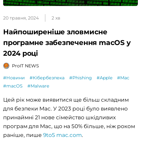
20 травня, 2024
2 хв
Найпоширеніше зловмисне
програмне забезпечення macOS у
2024 році
ProIT NEWS
#Новини
#Кібербезпека
#Phishing
#Apple
#Mac
#macOS
#Malware
Цей рік може виявитися ще більш складним
для безпеки Mac. У 2023 році було виявлено
принаймні 21 нове сімейство шкідливих
програм для Mac, що на 50% більше, ніж роком
раніше, пише
9to5 mac.com
.