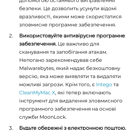
допомогою останнього виправлення
безпеки. Це дозволить усунути відомі
вразливості, якими може скористатися
зловмисне програмне забезпечення.
Використовуйте антивірусне програмне
забезпечення.
Це важливо для
сканування та запобігання атакам.
Непогано зарекомендував себе
Malwarebytes, який надає безкоштовну
версію, яка може виявляти та видаляти
можливі загрози. Крім того, є
Intego
та
CleanMyMac X
, які тепер включають
інструмент для видалення зловмисного
програмного забезпечення на основі
служби MoonLock.
Будьте обережні
з електронною поштою.