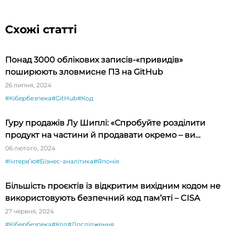
Схожі статті
Понад 3000 облікових записів-«привидів»
поширюють зловмисне ПЗ на GitHub
26 липня, 2024
#Кібербезпека
#GitHub
#Код
Гуру продажів Лу Шиплі: «Спробуйте розділити
продукт на частини й продавати окремо – ви
будете вражені»
06 лютого, 2024
#Інтервʼю
#Бізнес-аналітика
#Японія
Більшість проєктів із відкритим вихідним кодом не
використовують безпечний код пам’яті – CISA
27 червня, 2024
#Кібербезпека
#Код
#Дослідження