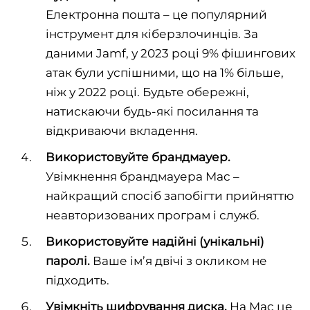
Електронна пошта – це популярний
інструмент для кіберзлочинців. За
даними Jamf, у 2023 році 9% фішингових
атак були успішними, що на 1% більше,
ніж у 2022 році. Будьте обережні,
натискаючи будь-які посилання та
відкриваючи вкладення.
Використовуйте
брандмауер.
Увімкнення брандмауера Mac –
найкращий спосіб запобігти прийняттю
неавторизованих програм і служб.
Використовуйте надійні (унікальні)
паролі.
Ваше ім’я двічі з окликом не
підходить.
Увімкн
іть
шифрування диска.
На Mac це