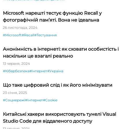
Microsoft нарешті тестує функцію Recall у
фотографічній пам’яті. Вона не ідеальна
26 листопада, 2024
#Microsoft
#Recall
#Тестування
Анонімність в інтернеті: як сховати особистість і
наскільки це взагалі реально
13 червня, 2024
#Кібербезпека
#Інтернет
#Україна
Що таке цифровий слід і як його мінімізувати
23 січня, 2025
#Соцмережі
#Інтернет
#Cookie
Китайські хакери використовують тунелі Visual
Studio Code для віддаленого доступу
12 грудня, 2024