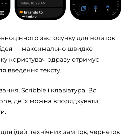
повноцінного застосунку для нотаток
а ідея — максимально швидке
ску користувач одразу отримує
я введення тексту.
ння, Scribble і клавіатура. Всі
one, де їх можна впорядкувати,
и.
 для ідей, технічних заміток, чернеток