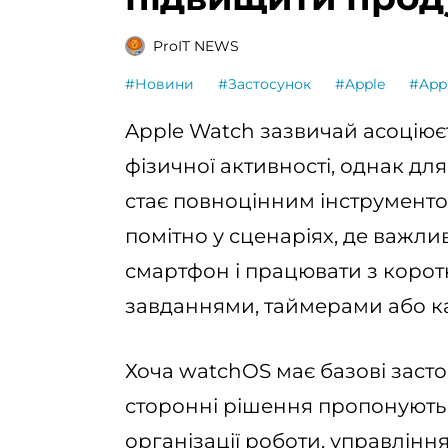
ProIT NEWS
#Новини
#Застосунок
#Apple
#App
Apple Watch зазвичай асоціюєт
фізичної активності, однак для
стає повноцінним інструменто
помітно у сценаріях, де важли
смартфон і працювати з корот
завданнями, таймерами або к
Хоча watchOS має базові засто
сторонні рішення пропонують
організації роботи, управлінн