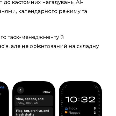
п до кастомних нагадувань, AI-
аннями, календарного режиму та
того таск-менеджменту й
сів, але не орієнтований на складну