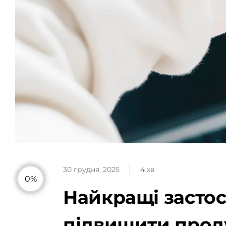
30 грудня, 2025
4 хв
0%
Найкращі застос
підвищити прод