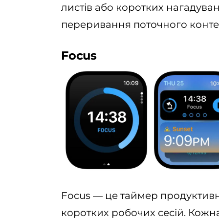
листів або коротких нагадуван
переривання поточного контек
Focus
Focus — це таймер продуктив
коротких робочих сесій. Кожн