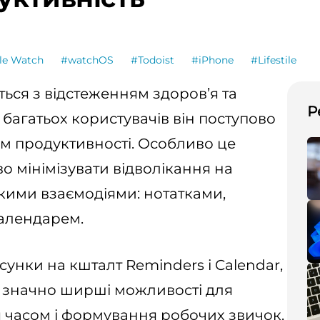
le Watch
#watchOS
#Todoist
#iPhone
#Lifestile
ься з відстеженням здоров’я та
Р
 багатьох користувачів він поступово
м продуктивності. Особливо це
во мінімізувати відволікання на
кими взаємодіями: нотатками,
алендарем.
сунки на кшталт Reminders і Calendar,
 значно ширші можливості для
я часом і формування робочих звичок.