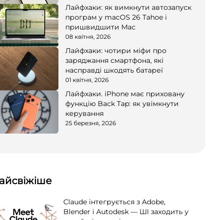
Лайфхаки: як вимкнути автозапуск
програм у macOS 26 Tahoe і
пришвидшити Mac
08 квітня, 2026
Лайфхаки: чотири міфи про
заряджання смартфона, які
насправді шкодять батареї
01 квітня, 2026
Лайфхаки. iPhone має приховану
функцію Back Tap: як увімкнути
керування
25 березня, 2026
айсвіжіше
Claude інтегрується з Adobe,
Blender і Autodesk — ШІ заходить у