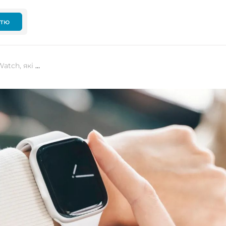
ттю
Найкращі застосунки для Apple Watch, які допомагають підвищити продуктивність