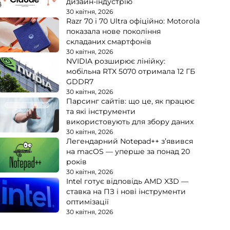
дизайн-індустрію
30 квітня, 2026
Razr 70 і 70 Ultra офіційно: Motorola
показала нове покоління
складаних смартфонів
30 квітня, 2026
NVIDIA розширює лінійку:
мобільна RTX 5070 отримала 12 ГБ
GDDR7
30 квітня, 2026
Парсинг сайтів: що це, як працює
та які інструменти
використовують для збору даних
30 квітня, 2026
Легендарний Notepad++ з’явився
на macOS — уперше за понад 20
років
30 квітня, 2026
Intel готує відповідь AMD X3D —
ставка на ПЗ і нові інструменти
оптимізації
30 квітня, 2026