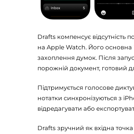
Drafts компенсує відсутність 
на Apple Watch. Його основн
захоплення думок. Після запу
порожній документ, готовий дл
Підтримується голосове диктува
нотатки синхронізуються з iPh
відредагувати або експортуват
Drafts зручний як вхідна точка