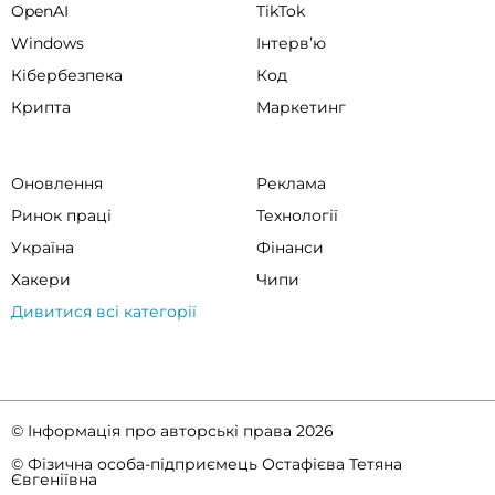
OpenAI
TikTok
Windows
Інтервʼю
Кібербезпека
Код
Крипта
Маркетинг
Оновлення
Реклама
Ринок праці
Технології
Україна
Фінанси
Хакери
Чипи
Дивитися всі категорії
© Інформація про авторські права 2026
© Фізична особа-підприємець Остафієва Тетяна
Євгеніївна