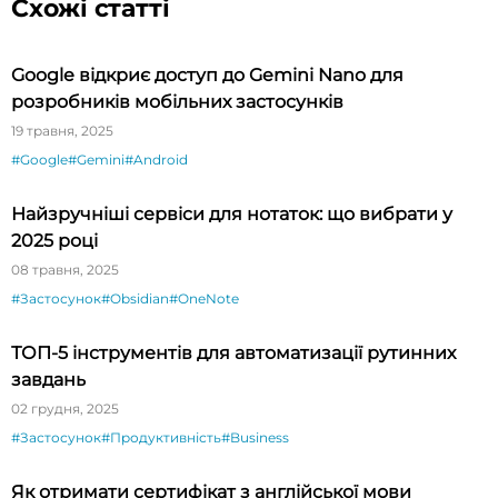
Схожі статті
Google відкриє доступ до Gemini Nano для
розробників мобільних застосунків
19 травня, 2025
#Google
#Gemini
#Android
Найзручніші сервіси для нотаток: що вибрати у
2025 році
08 травня, 2025
#Застосунок
#Obsidian
#OneNote
ТОП-5 інструментів для автоматизації рутинних
завдань
02 грудня, 2025
#Застосунок
#Продуктивність
#Business
Як отримати сертифікат з англійської мови