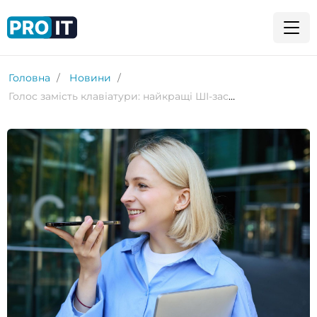
Головна
Новини
Голос замість клавіатури: найкращі ШІ-застосунки для голосового набору