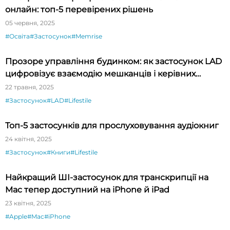
онлайн: топ-5 перевірених рішень
05 червня, 2025
#Освіта
#Застосунок
#Memrise
Прозоре управління будинком: як застосунок LAD
цифровізує взаємодію мешканців і керівних
компаній
22 травня, 2025
#Застосунок
#LAD
#Lifestile
Топ-5 застосунків для прослуховування аудіокниг
24 квітня, 2025
#Застосунок
#Книги
#Lifestile
Найкращий ШІ-застосунок для транскрипції на
Mac тепер доступний на iPhone й iPad
23 квітня, 2025
#Apple
#Mac
#iPhone