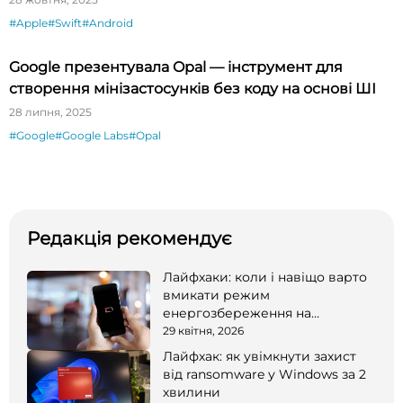
#Apple
#Swift
#Android
Google презентувала Opal — інструмент для
створення мінізастосунків без коду на основі ШІ
28 липня, 2025
#Google
#Google Labs
#Opal
Редакція рекомендує
Лайфхаки: коли і навіщо варто
вмикати режим
енергозбереження на
смартфоні
29 квітня, 2026
Лайфхак: як увімкнути захист
від ransomware у Windows за 2
хвилини