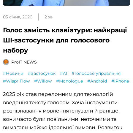
03 січня, 2026
2 хв
Голос замість клавіатури: найкращі
ШІ-застосунки для голосового
набору
ProIT NEWS
#Новини
#Застосунок
#AI
#Голосове управління
#Wispr Flow
#Willow
#Monologue
#Android
#iPhone
2025 рік став переломним для технологій
введення тексту голосом. Хоча інструменти
розпізнавання мовлення існували й раніше,
вони часто були повільними, неточними та
вимагали майже ідеальної вимови. Розвиток