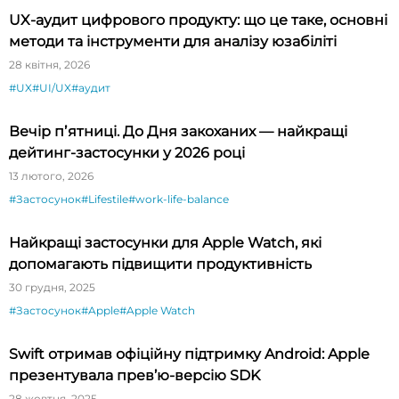
UX-аудит цифрового продукту: що це таке, основні
методи та інструменти для аналізу юзабіліті
28 квітня, 2026
#UX
#UI/UX
#аудит
Вечір пʼятниці. До Дня закоханих — найкращі
дейтинг-застосунки у 2026 році
13 лютого, 2026
#Застосунок
#Lifestile
#work-life-balance
Найкращі застосунки для Apple Watch, які
допомагають підвищити продуктивність
30 грудня, 2025
#Застосунок
#Apple
#Apple Watch
Swift отримав офіційну підтримку Android: Apple
презентувала прев’ю-версію SDK
28 жовтня, 2025