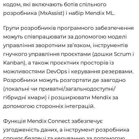
кодом, які включають ботів спільного
розробника (MxAssist) і набір Mendix ML.
Групи розробників програмного забезпечення
можуть співпрацювати за допомогою моделі
управління зворотним зв’язком, інструментів
гнучкого управління проєктами (дошки Scrum і
Kanban), а також проєктних просторів із
можливостями DevOps і керування резервами.
Розробники можуть розгортати де завгодно
(локальні чи приватні/загальнодоступні/
гібридні хмари) і розширювати Mendix за
допомогою сторонніх інтеграцій.
Функція Mendix Connect забезпечує
узгодженість даних, а інструмент розробника
сприяє безпеці та керуванню за допомогою