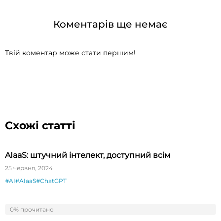
Коментарів ще немає
Твій коментар може стати першим!
Схожі статті
AIaaS: штучний інтелект, доступний всім
25 червня, 2024
#AI
#AIaaS
#ChatGPT
Плюси та мінуси розробки у хмарі. Чи існує
0% прочитано
0%
компромісне рішення?