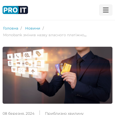
Головна
Новини
Monobank змінив назву власного платіжного сервісу Monopay
08 березня, 2024
Приблизно хвилину