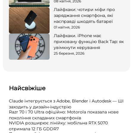
08 квітня, 2026
Лайфхаки: чотири міфи про
заряджання смартфона, які
насправді шкодять батареї
01 квітня, 2026
Лайфхаки. iPhone має
приховану функцію Back Tap: як
увімкнути керування
25 березня, 2026
Найсвіжіше
Claude інтегрується з Adobe, Blender і Autodesk — ШІ
заходить у дизайн-індустрію
Razr 70 і 70 Ultra офіційно: Motorola показала нове
покоління складаних смартфонів
NVIDIA розширює лінійку: мобільна RTX 5070
отримала 12 ГБ GDDR7