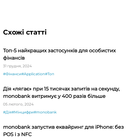
Схожі статті
Топ-5 найкращих застосунків для особистих
фінансів
31 грудня, 2024
#Фінанси
#Application
#Топ
Дія «лягає» при 15 тисячах запитів на секунду,
monobank витримує у 400 разів більше
05 лютого, 2024
#Дія
#Мінцифри
#monobank
monobank запустив еквайринг для iPhone: без
POS і з NFC