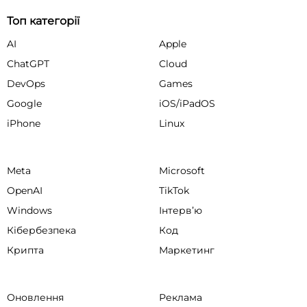
Топ категорії
AI
Apple
ChatGPT
Cloud
DevOps
Games
Google
iOS/iPadOS
iPhone
Linux
Meta
Microsoft
OpenAI
TikTok
Windows
Інтервʼю
Кібербезпека
Код
Крипта
Маркетинг
Оновлення
Реклама