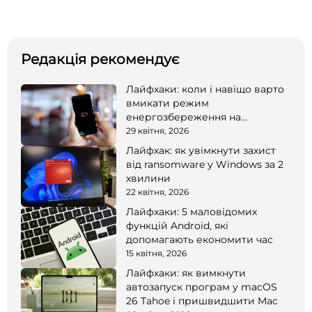
Редакція рекомендує
Лайфхаки: коли і навіщо варто
вмикати режим
енергозбереження на
смартфоні
29 квітня, 2026
Лайфхак: як увімкнути захист
від ransomware у Windows за 2
хвилини
22 квітня, 2026
Лайфхаки: 5 маловідомих
функцій Android, які
допомагають економити час
15 квітня, 2026
Лайфхаки: як вимкнути
автозапуск програм у macOS
26 Tahoe і пришвидшити Mac