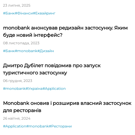
23 липня, 2025
#Банк
#Фінанси
#Еквайринг
monobank анонсував редизайн застосунку. Яким
буде новий інтерфейс?
08 листопада, 2023
#Банк
#monobank
#Дизайн
Дмитро Дубілет повідомив про запуск
туристичного застосунку
06 грудня, 2023
#monobank
#Україна
#Application
Monobank оновив і розширив власний застосунок
для ресторанів
26 квітня, 2024
#Application
#monobank
#Ресторани