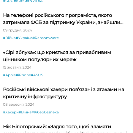
#GPU
#Китай
#NVIDIA
На телефоні російського програміста, якого
затримала ФСБ за підтримку України, знайшли
нову шпигунську програму для Android
09 грудня, 2024
#Війна
#Україна
#Ransomware
«Сірі яблука»: що криється за привабливим
цінником популярних мереж
15 жовтня, 2024
#Apple
#iPhone
#ASUS
Російські військові хакери пов’язані з атаками на
критичну інфраструктуру
08 вересня, 2024
#Хакери
#Війна
#Кібербезпека
Нік Білогорський: «Задля того, щоб зламати