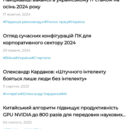
осінь 2024 року
17 жовтня, 2024
#Редакція рекомендує
#Ринок праці
#Україна
Огляд сучасних конфігурацій ПК для
корпоративного сектору 2024
29 травня, 2024
#Війна
#Україна
#Стартапи
Олександр Кардаков: «Штучного інтелекту
бояться лише люди без інтелекту»
11 серпня, 2023
#Інтервʼю
#Олександр Кардаков
#AI
Китайський алгоритм підвищує продуктивність
GPU NVIDIA до 800 разів для передових наукових
програм
04 лютого, 2025