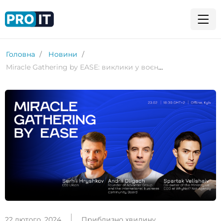
Головна
Новини
Miracle Gathering by EASE: виклики у воєнний час, тренди та прогнози
22 лютого, 2024
Приблизно хвилину