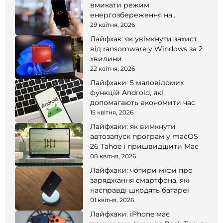
вмикати режим
енергозбереження на
смартфоні
29 квітня, 2026
Лайфхак: як увімкнути захист
від ransomware у Windows за 2
хвилини
22 квітня, 2026
Лайфхаки: 5 маловідомих
функцій Android, які
допомагають економити час
15 квітня, 2026
Лайфхаки: як вимкнути
автозапуск програм у macOS
26 Tahoe і пришвидшити Mac
08 квітня, 2026
Лайфхаки: чотири міфи про
заряджання смартфона, які
насправді шкодять батареї
01 квітня, 2026
Лайфхаки. iPhone має