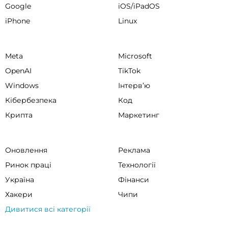
Google
iOS/iPadOS
iPhone
Linux
Meta
Microsoft
OpenAI
TikTok
Windows
Інтервʼю
Кібербезпека
Код
Крипта
Маркетинг
Оновлення
Реклама
Ринок праці
Технології
Україна
Фінанси
Хакери
Чипи
Дивитися всі категорії