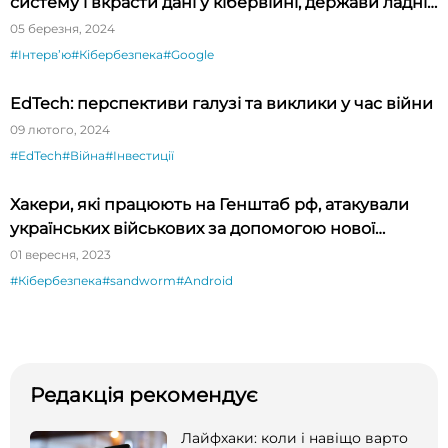
систему і вкрасти дані у кібервійні, держави ладні
платити за zero-day exploit мільйони доларів»
05 березня, 2024
#Інтервʼю
#Кібербезпека
#Google
EdTech: перспективи галузі та виклики у час війни
09 лютого, 2024
#EdTech
#Війна
#Інвестиції
Хакери, які працюють на Генштаб рф, атакували
українських військових за допомогою нової
шкідливої ​​програми для Android
01 вересня, 2023
#Кібербезпека
#sandworm
#Android
Редакція рекомендує
Лайфхаки: коли і навіщо варто