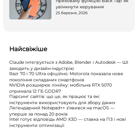
приховану функцію Back Tap: як
увімкнути керування
25 березня, 2026
Найсвіжіше
Claude інтегрується з Adobe, Blender і Autodesk — ШІ
заходить у дизайн-індустрію
Razr 70 і 70 Ultra офіційно: Motorola показала нове
покоління складаних смартфонів
NVIDIA розширює лінійку: мобільна RTX 5070
отримала 12 ГБ GDDR7
Парсинг сайтів: що це, як працює та які
інструменти використовують для збору даних
Легендарний Notepad++ з’явився на macOS —
уперше за понад 20 років
Intel готує відповідь AMD X3D — ставка на ПЗ і нові
інструменти оптимізації