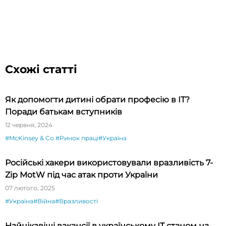
Схожі статті
Як допомогти дитині обрати професію в ІТ?
Поради батькам вступників
12 червня, 2024
#McKinsey & Co.
#Ринок праці
#Україна
Російські хакери використовували вразливість 7-
Zip MotW під час атак проти України
07 лютого, 2025
#Україна
#Війна
#Вразливості
Найцікавіші вакансії в українському ІТ станом на