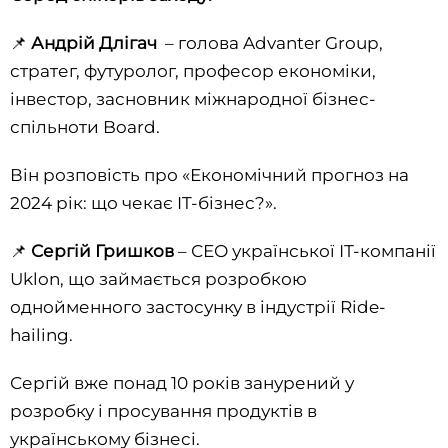
📌
Андрій Длігач
– голова Advanter Group,
стратег, футуролог, професор економіки,
інвестор, засновник міжнародної бізнес-
спільноти Board.
Він розповість про «Економічний прогноз на
2024 рік: що чекає IT-бізнес?».
📌
Сергій Гришков
– СЕО української ІТ-компанії
Uklon, що займається розробкою
однойменного застосунку в індустрії Ride-
hailing.
Сергій вже понад 10 років занурений у
розробку і просування продуктів в
українському бізнесі.