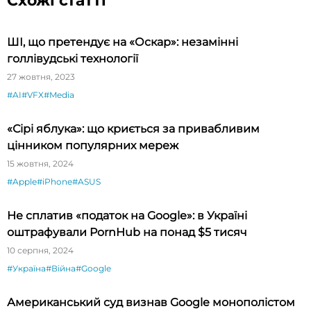
Схожі статті
ШІ, що претендує на «Оскар»: незамінні
голлівудські технології
27 жовтня, 2023
#AI
#VFX
#Media
«Сірі яблука»: що криється за привабливим
цінником популярних мереж
15 жовтня, 2024
#Apple
#iPhone
#ASUS
Не сплатив «податок на Google»: в Україні
оштрафували PornHub на понад $5 тисяч
10 серпня, 2024
#Україна
#Війна
#Google
Американський суд визнав Google монополістом