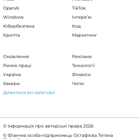
OpenAI
TikTok
Windows
Інтервʼю
Кібербезпека
Код
Крипта
Маркетинг
Оновлення
Реклама
Ринок праці
Технології
Україна
Фінанси
Хакери
Чипи
Дивитися всі категорії
© Інформація про авторські права 2026
© Фізична особа-підприємець Остафієва Тетяна