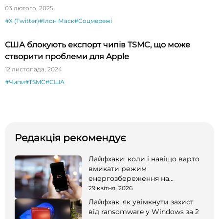
03 лютого, 2025
#X (Twitter)
#Ілон Маск
#Соцмережі
США блокують експорт чипів TSMC, що може
створити проблеми для Apple
12 листопада, 2024
#Чипи
#TSMC
#США
Редакція рекомендує
Лайфхаки: коли і навіщо варто
вмикати режим
енергозбереження на
смартфоні
29 квітня, 2026
Лайфхак: як увімкнути захист
від ransomware у Windows за 2