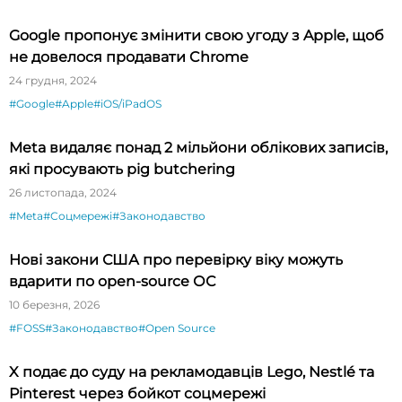
Google пропонує змінити свою угоду з Apple, щоб
не довелося продавати Chrome
24 грудня, 2024
#Google
#Apple
#iOS/iPadOS
Meta видаляє понад 2 мільйони облікових записів,
які просувають pig butchering
26 листопада, 2024
#Meta
#Соцмережі
#Законодавство
Нові закони США про перевірку віку можуть
вдарити по open-source ОС
10 березня, 2026
#FOSS
#Законодавство
#Open Source
X подає до суду на рекламодавців Lego, Nestlé та
Pinterest через бойкот соцмережі