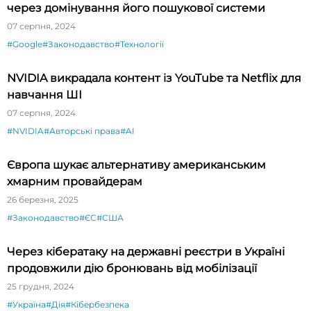
через домінування його пошукової системи
07 серпня, 2024
#Google
#Законодавство
#Технології
NVIDIA викрадала контент із YouTube та Netflix для
навчання ШІ
07 серпня, 2024
#NVIDIA
#Авторські права
#AI
Європа шукає альтернативу американським
хмарним провайдерам
26 березня, 2025
#Законодавство
#ЄС
#США
Через кібератаку на державні реєстри в Україні
продовжили дію бронювань від мобілізації
25 грудня, 2024
#Україна
#Дія
#Кібербезпека