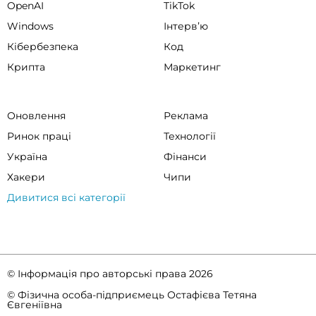
OpenAI
TikTok
Windows
Інтервʼю
Кібербезпека
Код
Крипта
Маркетинг
Оновлення
Реклама
Ринок праці
Технології
Україна
Фінанси
Хакери
Чипи
Дивитися всі категорії
© Інформація про авторські права 2026
© Фізична особа-підприємець Остафієва Тетяна
Євгеніївна