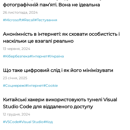
фотографічній пам’яті. Вона не ідеальна
26 листопада, 2024
#Microsoft
#Recall
#Тестування
Анонімність в інтернеті: як сховати особистість і
наскільки це взагалі реально
13 червня, 2024
#Кібербезпека
#Інтернет
#Україна
Що таке цифровий слід і як його мінімізувати
23 січня, 2025
#Соцмережі
#Інтернет
#Cookie
Китайські хакери використовують тунелі Visual
Studio Code для віддаленого доступу
12 грудня, 2024
#VSCode
#Visual Studio
#Код