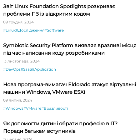
Звіт Linux Foundation Spotlights розкриває
проблеми ПЗ із відкритим кодом
09 грудня, 2024
#Linux
#Дослідження
#Software
Symbiotic Security Platform виявляє вразливі місця
під час написання коду розробниками
13 листопада, 2024
#DevOps
#SaaS
#Application
Нова програма-вимагач Eldorado атакує віртуальні
машини Windows, VMware ESXi
09 липня, 2024
#Windows
#VMware
#Вразливості
Як допомогти дитині обрати професію в ІТ?
Поради батькам вступників
12 червня, 2024