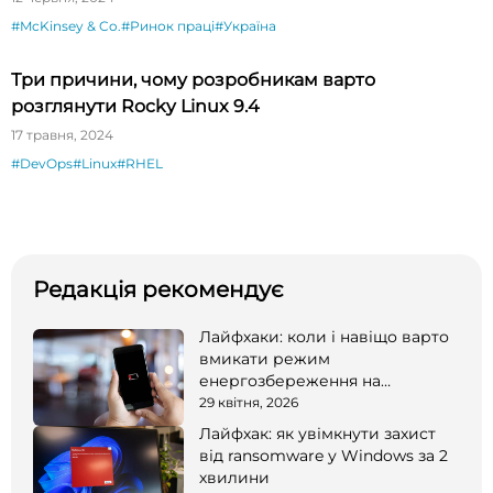
#McKinsey & Co.
#Ринок праці
#Україна
Три причини, чому розробникам варто
розглянути Rocky Linux 9.4
17 травня, 2024
#DevOps
#Linux
#RHEL
Редакція рекомендує
Лайфхаки: коли і навіщо варто
вмикати режим
енергозбереження на
смартфоні
29 квітня, 2026
Лайфхак: як увімкнути захист
від ransomware у Windows за 2
хвилини