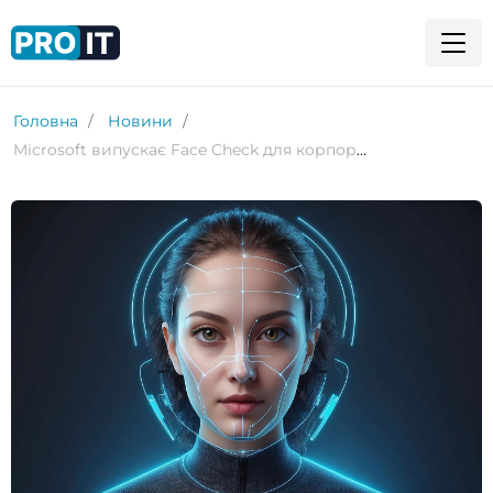
Головна
Новини
Microsoft випускає Face Check для корпоративного використання