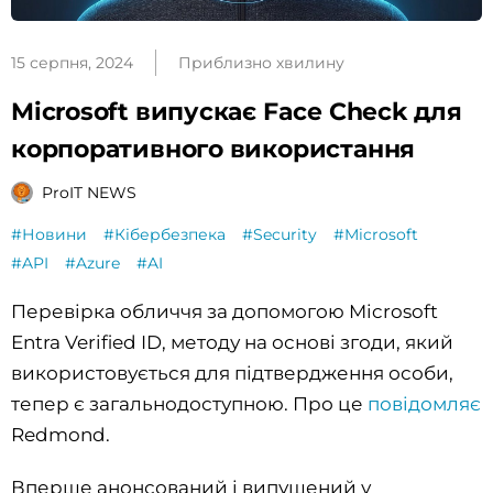
15 серпня, 2024
Приблизно хвилину
Microsoft випускає Face Check для
корпоративного використання
ProIT NEWS
#Новини
#Кібербезпека
#Security
#Microsoft
#API
#Azure
#AI
Перевірка обличчя за допомогою Microsoft
Entra Verified ID, методу на основі згоди, який
використовується для підтвердження особи,
тепер є загальнодоступною. Про це
повідомляє
Redmond.
Вперше анонсований і випущений у