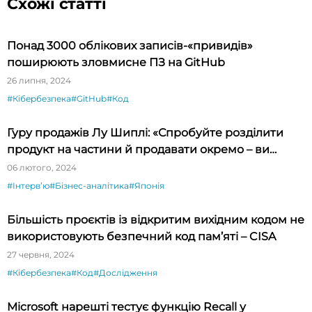
Схожі статті
Понад 3000 облікових записів-«привидів»
поширюють зловмисне ПЗ на GitHub
26 липня, 2024
#Кібербезпека
#GitHub
#Код
Гуру продажів Лу Шиплі: «Спробуйте розділити
продукт на частини й продавати окремо – ви
будете вражені»
06 лютого, 2024
#Інтервʼю
#Бізнес-аналітика
#Японія
Більшість проєктів із відкритим вихідним кодом не
використовують безпечний код пам’яті – CISA
27 червня, 2024
#Кібербезпека
#Код
#Дослідження
Microsoft нарешті тестує функцію Recall у