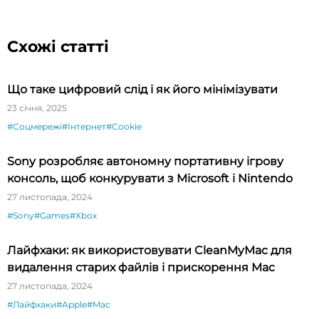
Схожі статті
Що таке цифровий слід і як його мінімізувати
23 січня, 2025
#Соцмережі
#Інтернет
#Cookie
Sony розробляє автономну портативну ігрову
консоль, щоб конкурувати з Microsoft і Nintendo
27 листопада, 2024
#Sony
#Games
#Xbox
Лайфхаки: як використовувати CleanMyMac для
видалення старих файлів і прискорення Mac
27 листопада, 2024
#Лайфхаки
#Apple
#Mac