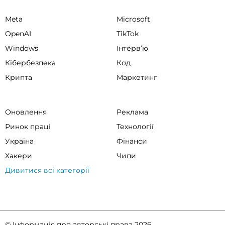
Meta
Microsoft
OpenAI
TikTok
Windows
Інтервʼю
Кібербезпека
Код
Крипта
Маркетинг
Оновлення
Реклама
Ринок праці
Технології
Україна
Фінанси
Хакери
Чипи
Дивитися всі категорії
© Інформація про авторські права 2026