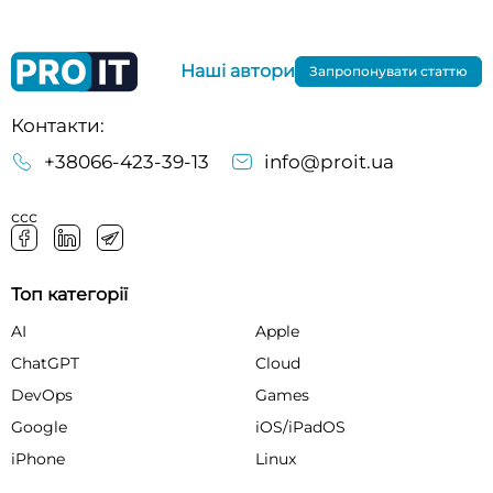
Наші автори
Запропонувати статтю
Контакти:
+38066-423-39-13
info@proit.ua
ссс
Топ категорії
AI
Apple
ChatGPT
Cloud
DevOps
Games
Google
iOS/iPadOS
iPhone
Linux