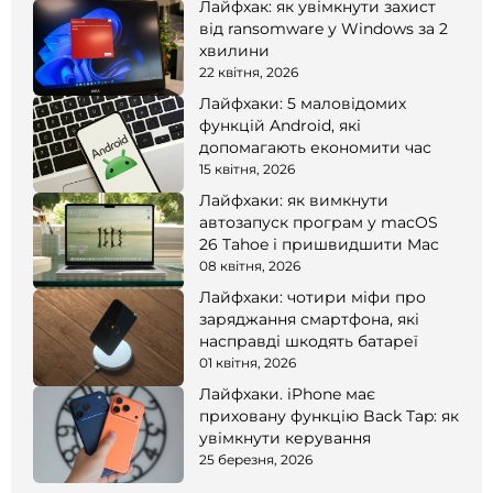
Лайфхак: як увімкнути захист
від ransomware у Windows за 2
хвилини
22 квітня, 2026
Лайфхаки: 5 маловідомих
функцій Android, які
допомагають економити час
15 квітня, 2026
Лайфхаки: як вимкнути
автозапуск програм у macOS
26 Tahoe і пришвидшити Mac
08 квітня, 2026
Лайфхаки: чотири міфи про
заряджання смартфона, які
насправді шкодять батареї
01 квітня, 2026
Лайфхаки. iPhone має
приховану функцію Back Tap: як
увімкнути керування
25 березня, 2026