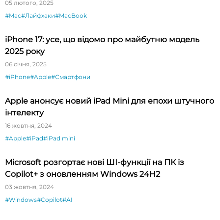
05 лютого, 2025
#Mac
#Лайфхаки
#MacBook
iPhone 17: усе, що відомо про майбутню модель
2025 року
06 січня, 2025
#iPhone
#Apple
#Смартфони
Apple анонсує новий iPad Mini для епохи штучного
інтелекту
16 жовтня, 2024
#Apple
#iPad
#iPad mini
Microsoft розгортає нові ШІ-функції на ПК із
Copilot+ з оновленням Windows 24H2
03 жовтня, 2024
#Windows
#Copilot
#AI