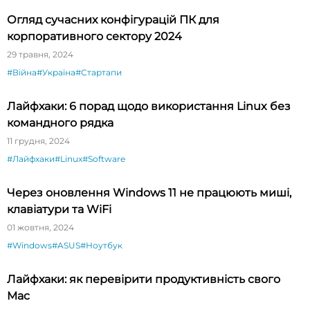
Огляд сучасних конфігурацій ПК для
корпоративного сектору 2024
29 травня, 2024
#Війна
#Україна
#Стартапи
Лайфхаки: 6 порад щодо використання Linux без
командного рядка
11 грудня, 2024
#Лайфхаки
#Linux
#Software
Через оновлення Windows 11 не працюють миші,
клавіатури та WiFi
01 жовтня, 2024
#Windows
#ASUS
#Ноутбук
Лайфхаки: як перевірити продуктивність свого
Mac