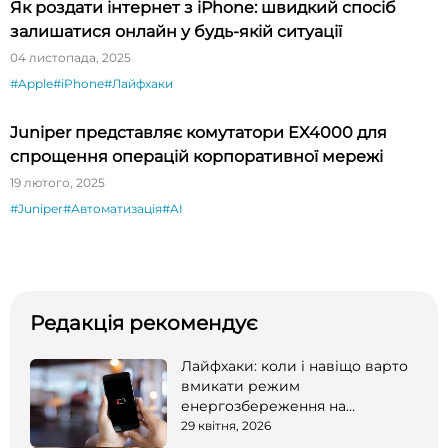
Як роздати інтернет з iPhone: швидкий спосіб
залишатися онлайн у будь-якій ситуації
04 листопада, 2025
#Apple
#iPhone
#Лайфхаки
Juniper представляє комутатори EX4000 для
спрощення операцій корпоративної мережі
19 лютого, 2025
#Juniper
#Автоматизація
#AI
Редакція рекомендує
Лайфхаки: коли і навіщо варто
вмикати режим
енергозбереження на
смартфоні
29 квітня, 2026