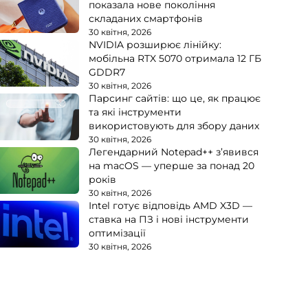
показала нове покоління
складаних смартфонів
30 квітня, 2026
NVIDIA розширює лінійку:
мобільна RTX 5070 отримала 12 ГБ
GDDR7
30 квітня, 2026
Парсинг сайтів: що це, як працює
та які інструменти
використовують для збору даних
30 квітня, 2026
mn

Легендарний Notepad++ з’явився
на macOS — уперше за понад 20
        sports

років
        startrek

30 квітня, 2026
Intel готує відповідь AMD X3D —
        tao

ставка на ПЗ і нові інструменти
         translate
-
me

оптимізації
30 квітня, 2026
        wisdom

        work

        zippy
