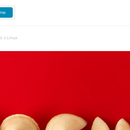
ттю
 з Linux