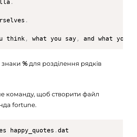
lla
.
rselves
.
u think
,
 what you say
,
 and what you 
d
і знаки
%
для розділення рядків
че команду, щоб створити файл
нда fortune.
es happy_quotes
.
dat
