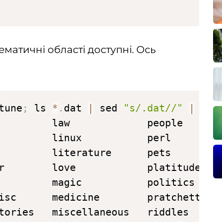
ематичні області доступні. Ось
tune
;
 ls 
*
.
dat 
|
 sed 
"s/.dat//"
|
 colu
         law             people       
         linux           perl         
         literature      pets         
r        love            platitudes  
         magic           politics     
isc      medicine        pratchett    
tories   miscellaneous   riddles      