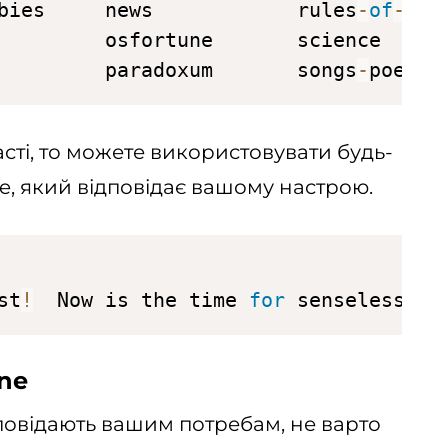
bies     news            rules
-
of
-
acq
         osfortune       science

         paradoxum       songs
-
poems
сті, то можете використовувати будь-
ne, який відповідає вашому настрою.
st
!
  Now is the time 
for
 senseless bi
ne
дповідають вашим потребам, не варто