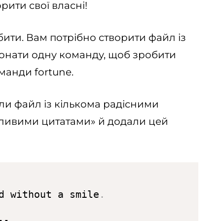
рити свої власні!
ити. Вам потрібно створити файл із
онати одну команду, щоб зробити
манди fortune.
ли файл із кількома радісними
ливими цитатами» й додали цей
d without a smile
.