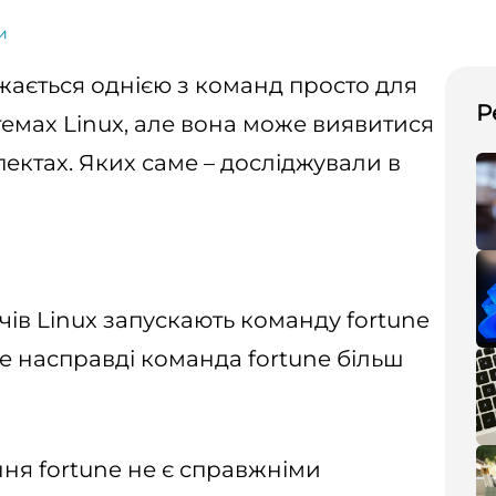
и
жається однією з команд просто для
Р
стемах Linux, але вона може виявитися
ектах. Яких саме – досліджували в
чів Linux запускають команду fortune
те насправді команда fortune більш
ння fortune не є справжніми