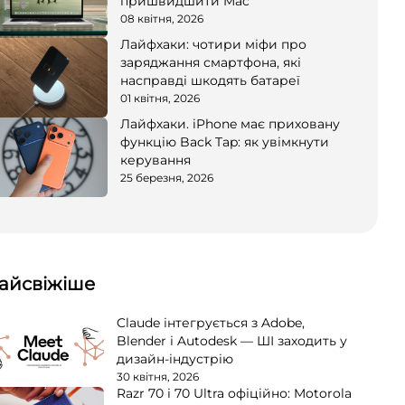
пришвидшити Mac
08 квітня, 2026
Лайфхаки: чотири міфи про
заряджання смартфона, які
насправді шкодять батареї
01 квітня, 2026
Лайфхаки. iPhone має приховану
функцію Back Tap: як увімкнути
керування
25 березня, 2026
айсвіжіше
Claude інтегрується з Adobe,
Blender і Autodesk — ШІ заходить у
дизайн-індустрію
30 квітня, 2026
Razr 70 і 70 Ultra офіційно: Motorola