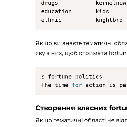
drugs           kernelnew
education       kids     
ethnic          knghtbrd 
Якщо ви знаєте тематичні обла
яку з них, щоб отримати fortu
$ fortune politics

The time 
for
 action is pa
Створення власних fortu
Якщо тематичні області не ві