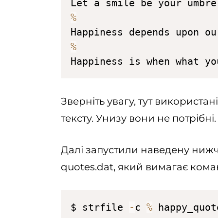
Let a smile be your umbre
%
Happiness depends upon ou
%
Happiness is when what yo
Зверніть увагу, тут використан
тексту. Унизу вони не потрібні.
Далі запустили наведену ниж
quotes.dat, який вимагає кома
$ strfile 
-
c 
%
 happy_quot