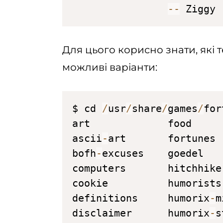
--
 Ziggy
Для цього корисно знати, які т
можливі варіанти:
$ cd 
/
usr
/
share
/
games
/
for
art             food     
ascii
-
art       fortunes 
bofh
-
excuses    goedel   
computers       hitchhike
cookie          humorists
definitions     humorix
-
m
disclaimer      humorix
-
s