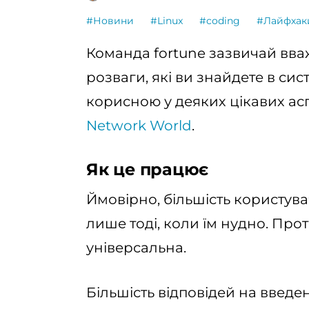
#Новини
#Linux
#coding
#Лайфхак
Команда fortune зазвичай вва
розваги, які ви знайдете в си
корисною у деяких цікавих асп
Network World
.
Як це працює
Ймовірно, більшість користува
лише тоді, коли їм нудно. Про
універсальна.
Більшість відповідей на введе