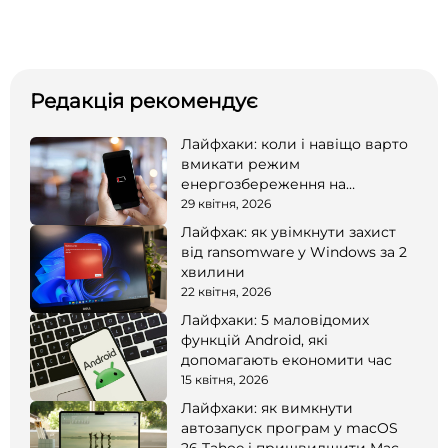
Редакція рекомендує
Лайфхаки: коли і навіщо варто
вмикати режим
енергозбереження на
смартфоні
29 квітня, 2026
Лайфхак: як увімкнути захист
від ransomware у Windows за 2
хвилини
22 квітня, 2026
Лайфхаки: 5 маловідомих
функцій Android, які
допомагають економити час
15 квітня, 2026
Лайфхаки: як вимкнути
автозапуск програм у macOS
26 Tahoe і пришвидшити Mac