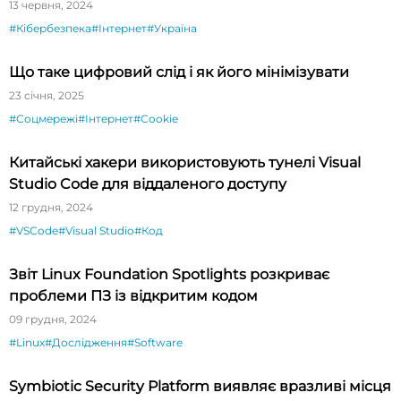
13 червня, 2024
#Кібербезпека
#Інтернет
#Україна
Що таке цифровий слід і як його мінімізувати
23 січня, 2025
#Соцмережі
#Інтернет
#Cookie
Китайські хакери використовують тунелі Visual
Studio Code для віддаленого доступу
12 грудня, 2024
#VSCode
#Visual Studio
#Код
Звіт Linux Foundation Spotlights розкриває
проблеми ПЗ із відкритим кодом
09 грудня, 2024
#Linux
#Дослідження
#Software
Symbiotic Security Platform виявляє вразливі місця