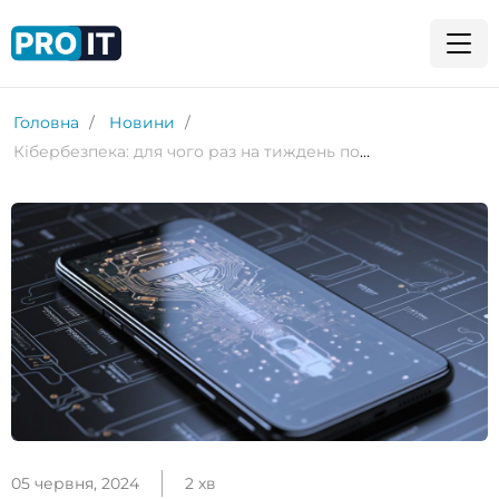
Головна
Новини
Кібербезпека: для чого раз на тиждень потрібно вимикати телефон?
05 червня, 2024
2 хв