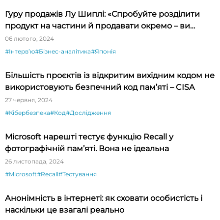
Гуру продажів Лу Шиплі: «Спробуйте розділити
продукт на частини й продавати окремо – ви
будете вражені»
06 лютого, 2024
#Інтервʼю
#Бізнес-аналітика
#Японія
Більшість проєктів із відкритим вихідним кодом не
використовують безпечний код пам’яті – CISA
27 червня, 2024
#Кібербезпека
#Код
#Дослідження
Microsoft нарешті тестує функцію Recall у
фотографічній пам’яті. Вона не ідеальна
26 листопада, 2024
#Microsoft
#Recall
#Тестування
Анонімність в інтернеті: як сховати особистість і
наскільки це взагалі реально