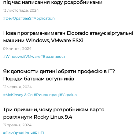
під час написання коду розробниками
13 листопада, 2024
#DevOps
#SaaS
#Application
Нова програма-вимагач Eldorado атакує віртуальні
машини Windows, VMware ESXi
09 липня, 2024
#Windows
#VMware
#Вразливості
Як допомогти дитині обрати професію в ІТ?
Поради батькам вступників
12 червня, 2024
#McKinsey & Co.
#Ринок праці
#Україна
Три причини, чому розробникам варто
розглянути Rocky Linux 9.4
17 травня, 2024
#DevOps
#Linux
#RHEL