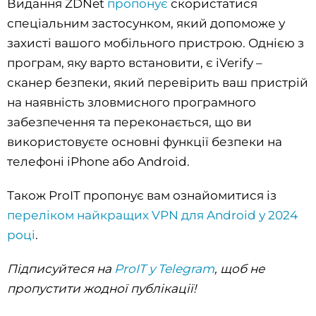
Видання ZDNet
пропонує
скористатися
спеціальним застосунком, який допоможе у
захисті вашого мобільного пристрою. Однією з
програм, яку варто встановити, є iVerify –
сканер безпеки, який перевірить ваш пристрій
на наявність зловмисного програмного
забезпечення та переконається, що ви
використовуєте основні функції безпеки на
телефоні iPhone або Android.
Також ProIT пропонує вам ознайомитися із
переліком найкращих VPN для Android у 2024
році
.
Підписуйтеся на
ProIT у Telegram
, щоб не
пропустити жодної публікації!