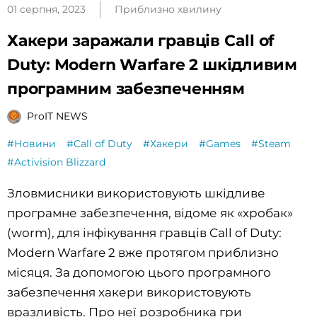
01 серпня, 2023
Приблизно хвилину
Хакери заражали гравців Call of
Duty: Modern Warfare 2 шкідливим
програмним забезпеченням
ProIT NEWS
#Новини
#Call of Duty
#Хакери
#Games
#Steam
#Activision Blizzard
Зловмисники використовують шкідливе
програмне забезпечення, відоме як «хробак»
(worm), для інфікування гравців Call of Duty:
Modern Warfare 2 вже протягом приблизно
місяця. За допомогою цього програмного
забезпечення хакери використовують
вразливість. Про неї розробника гри