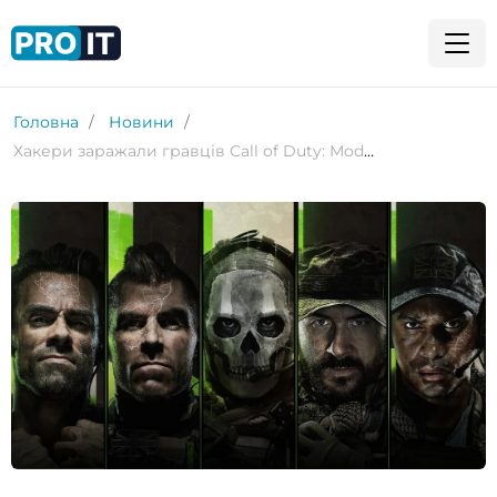
Головна
Новини
Хакери заражали гравців Call of Duty: Modern Warfare 2 шкідливим програмним забезпеченням