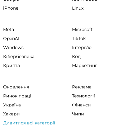
iPhone
Linux
Meta
Microsoft
OpenAI
TikTok
Windows
Інтервʼю
Кібербезпека
Код
Крипта
Маркетинг
Оновлення
Реклама
Ринок праці
Технології
Україна
Фінанси
Хакери
Чипи
Дивитися всі категорії