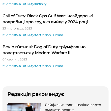
#Games
#Call of Duty
#Infinity
Call of Duty: Black Ops Gulf War: інсайдерські
подробиці про гру, яка вийде у 2024 році
23 листопада, 2023
#Games
#Call of Duty
#Activision Blizzard
Вечір п’ятниці: Dog of Duty тріумфально
повертається у Modern Warfare II
04 серпня, 2023
#Games
#Call of Duty
#Activision Blizzard
Редакція рекомендує
Лайфхаки: коли і навіщо варто
вмикати режим