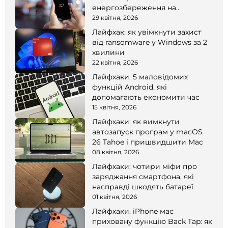
енергозбереження на
смартфоні
29 квітня, 2026
Лайфхак: як увімкнути захист
від ransomware у Windows за 2
хвилини
22 квітня, 2026
Лайфхаки: 5 маловідомих
функцій Android, які
допомагають економити час
15 квітня, 2026
Лайфхаки: як вимкнути
автозапуск програм у macOS
26 Tahoe і пришвидшити Mac
08 квітня, 2026
Лайфхаки: чотири міфи про
заряджання смартфона, які
насправді шкодять батареї
01 квітня, 2026
Лайфхаки. iPhone має
приховану функцію Back Tap: як