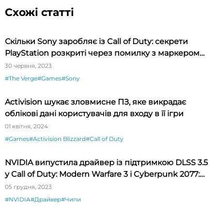
Схожі статті
Скільки Sony заробляє із Call of Duty: секрети
PlayStation розкриті через помилку з маркером
Sharpie
30 червня, 2023
#The Verge
#Games
#Sony
Activision шукає зловмисне ПЗ, яке викрадає
облікові дані користувачів для входу в її ігри
01 квітня, 2024
#Games
#Activision Blizzard
#Call of Duty
NVIDIA випустила драйвер із підтримкою DLSS 3.5
у Call of Duty: Modern Warfare 3 і Cyberpunk 2077:
Complete Edition
05 грудня, 2023
#NVIDIA
#Драйвер
#Чипи