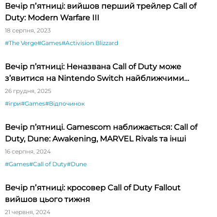
Вечір пʼятниці: вийшов перший трейлер Call of
Duty: Modern Warfare III
18 серпня, 2023
#The Verge
#Games
#Activision Blizzard
Вечір п’ятниці: Неназвана Call of Duty може
з’явитися на Nintendo Switch найближчими
місяцями
26 грудня, 2025
#ігри
#Games
#Відпочинок
Вечір п’ятниці. Gamescom наближається: Call of
Duty, Dune: Awakening, MARVEL Rivals та інші
16 серпня, 2024
#Games
#Call of Duty
#Dune
Вечір пʼятниці: кросовер Call of Duty Fallout
вийшов цього тижня
21 червня, 2024