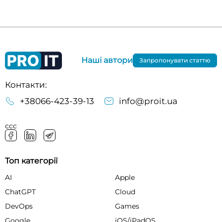
Наші автори
Запропонувати статтю
Контакти:
+38066-423-39-13
info@proit.ua
ссс
Топ категорії
AI
Apple
ChatGPT
Cloud
DevOps
Games
Google
iOS/iPadOS