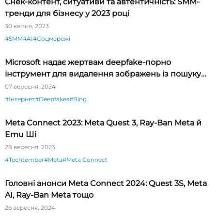
Снек-контент, ситуативи та автентичність: SMM-
тренди для бізнесу у 2023 році
30 квітня, 2023
#SMM
#AI
#Соцмережі
Microsoft надає жертвам deepfake-порно
інструмент для видалення зображень із пошуку
Bing
07 вересня, 2024
#Інтернет
#Deepfakes
#Bing
Meta Connect 2023: Meta Quest 3, Ray-Ban Meta й
Emu Ші
28 вересня, 2023
#Techtember
#Meta
#Meta Connect
Головні анонси Meta Connect 2024: Quest 3S, Meta
AI, Ray-Ban Meta тощо
26 вересня, 2024