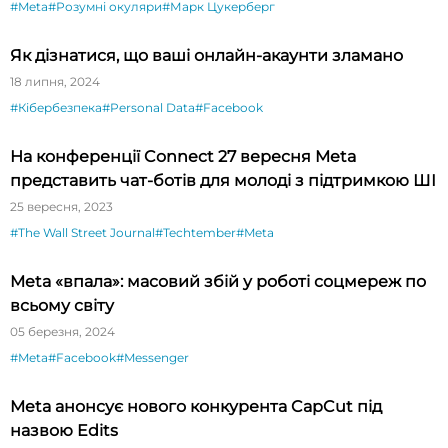
#Meta
#Розумні окуляри
#Марк Цукерберг
Як дізнатися, що ваші онлайн-акаунти зламано
18 липня, 2024
#Кібербезпека
#Personal Data
#Facebook
На конференції Connect 27 вересня Meta
представить чат-ботів для молоді з підтримкою ШІ
25 вересня, 2023
#The Wall Street Journal
#Techtember
#Meta
Meta «впала»: масовий збій у роботі соцмереж по
всьому світу
05 березня, 2024
#Meta
#Facebook
#Messenger
Meta анонсує нового конкурента CapCut під
назвою Edits