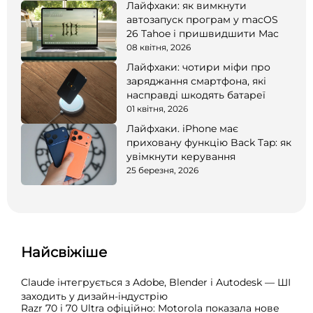
Лайфхаки: як вимкнути
автозапуск програм у macOS
26 Tahoe і пришвидшити Mac
08 квітня, 2026
Лайфхаки: чотири міфи про
заряджання смартфона, які
насправді шкодять батареї
01 квітня, 2026
Лайфхаки. iPhone має
приховану функцію Back Tap: як
увімкнути керування
25 березня, 2026
Найсвіжіше
Claude інтегрується з Adobe, Blender і Autodesk — ШІ
заходить у дизайн-індустрію
Razr 70 і 70 Ultra офіційно: Motorola показала нове