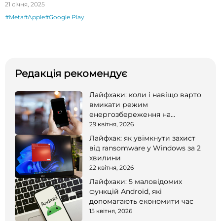
21 січня, 2025
#Meta
#Apple
#Google Play
Редакція рекомендує
Лайфхаки: коли і навіщо варто
вмикати режим
енергозбереження на
смартфоні
29 квітня, 2026
Лайфхак: як увімкнути захист
від ransomware у Windows за 2
хвилини
22 квітня, 2026
Лайфхаки: 5 маловідомих
функцій Android, які
допомагають економити час
15 квітня, 2026