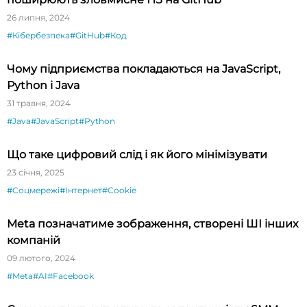
26 липня, 2024
#Кібербезпека
#GitHub
#Код
Чому підприємства покладаються на JavaScript,
Python і Java
31 травня, 2024
#Java
#JavaScript
#Python
Що таке цифровий слід і як його мінімізувати
23 січня, 2025
#Соцмережі
#Інтернет
#Cookie
Meta позначатиме зображення, створені ШІ інших
компаній
09 лютого, 2024
#Meta
#AI
#Facebook