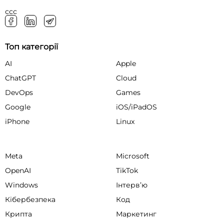
ссс
Топ категорії
AI
Apple
ChatGPT
Cloud
DevOps
Games
Google
iOS/iPadOS
iPhone
Linux
Meta
Microsoft
OpenAI
TikTok
Windows
Інтервʼю
Кібербезпека
Код
Крипта
Маркетинг