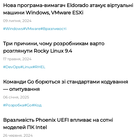
Нова програма-вимагач Eldorado атакує віртуальні
машини Windows, VMware ESXi
09 липня, 2024
#Windows
#VMware
#Вразливості
Три причини, чому розробникам варто
розглянути Rocky Linux 9.4
17 травня, 2024
#DevOps
#Linux
#RHEL
Команди Go борються зі стандартами кодування
— опитування
06 січня, 2025
#Розробка
#Go
#Код
Вразливість Phoenix UEFI впливає на сотні
моделей ПК Intel
26 червня, 2024