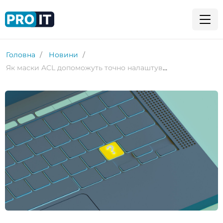
Головна
Новини
Як маски ACL допоможуть точно налаштувати дозволи на файли в Linux