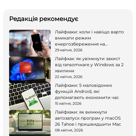
Редакція рекомендує
Лайфхаки: коли і навіщо варто
вмикати режим
енергозбереження на
смартфоні
29 квітня, 2026
Лайфхак: як увімкнути захист
від ransomware у Windows за 2
хвилини
22 квітня, 2026
Лайфхаки: 5 маловідомих
функцій Android, які
допомагають економити час
15 квітня, 2026
Лайфхаки: як вимкнути
автозапуск програм у macOS
26 Tahoe і пришвидшити Mac
08 квітня, 2026