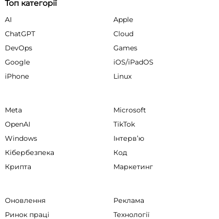
Топ категорії
AI
Apple
ChatGPT
Cloud
DevOps
Games
Google
iOS/iPadOS
iPhone
Linux
Meta
Microsoft
OpenAI
TikTok
Windows
Інтервʼю
Кібербезпека
Код
Крипта
Маркетинг
Оновлення
Реклама
Ринок праці
Технології