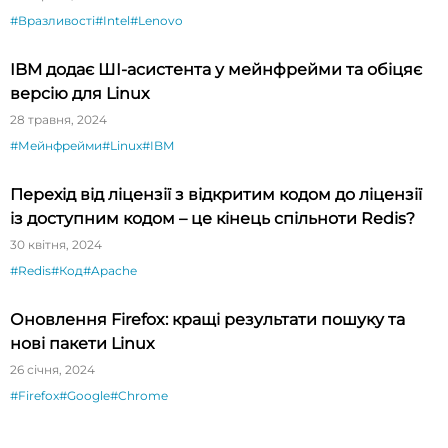
#Вразливості
#Intel
#Lenovo
IBM додає ШI-асистента у мейнфрейми та обіцяє
версію для Linux
28 травня, 2024
#Мейнфрейми
#Linux
#IBM
Перехід від ліцензії з відкритим кодом до ліцензії
із доступним кодом – це кінець спільноти Redis?
30 квітня, 2024
#Redis
#Код
#Apache
Оновлення Firefox: кращі результати пошуку та
нові пакети Linux
26 січня, 2024
#Firefox
#Google
#Chrome