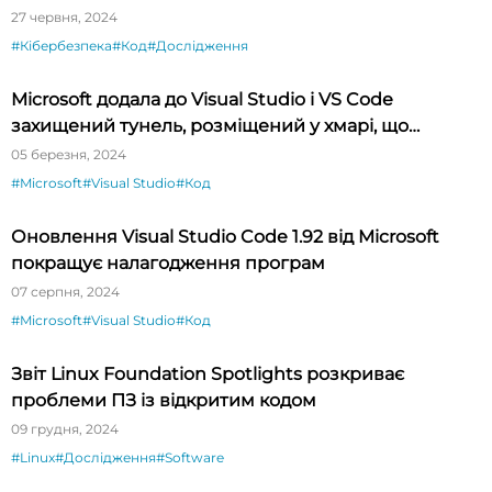
27 червня, 2024
#Кібербезпека
#Код
#Дослідження
Microsoft додала до Visual Studio і VS Code
захищений тунель, розміщений у хмарі, що
спрощує тестування API
05 березня, 2024
#Microsoft
#Visual Studio
#Код
Оновлення Visual Studio Code 1.92 від Microsoft
покращує налагодження програм
07 серпня, 2024
#Microsoft
#Visual Studio
#Код
Звіт Linux Foundation Spotlights розкриває
проблеми ПЗ із відкритим кодом
09 грудня, 2024
#Linux
#Дослідження
#Software