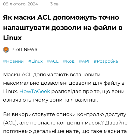
08 лютого, 2024
3 хв
Як маски ACL допоможуть точно
налаштувати дозволи на файли в
Linux
ProIT NEWS
#Новини
#Linux
#ACL
#Код
#API
#Розробка
Маски ACL допомагають встановити
максимально дозволені дозволи для файлу в
Linux.
HowToGeek
розповідає про те, що вони
означають і чому вони такі важливі.
Ви використовуєте списки контролю доступу
(ACL), але не знаєте концепції масок? Давайте
поглянемо детальніше на те, що таке маски та