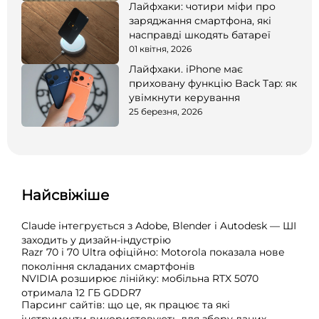
Лайфхаки: чотири міфи про
заряджання смартфона, які
насправді шкодять батареї
01 квітня, 2026
Лайфхаки. iPhone має
приховану функцію Back Tap: як
увімкнути керування
25 березня, 2026
Найсвіжіше
Claude інтегрується з Adobe, Blender і Autodesk — ШІ
заходить у дизайн-індустрію
Razr 70 і 70 Ultra офіційно: Motorola показала нове
покоління складаних смартфонів
NVIDIA розширює лінійку: мобільна RTX 5070
отримала 12 ГБ GDDR7
Парсинг сайтів: що це, як працює та які
інструменти використовують для збору даних