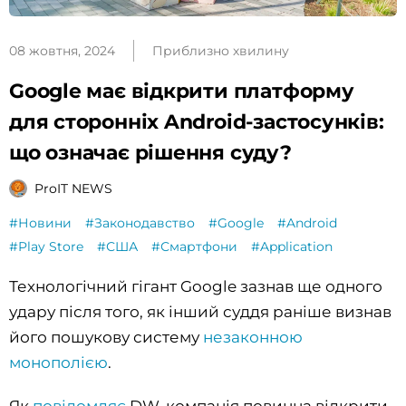
08 жовтня, 2024
Приблизно хвилину
Google має відкрити платформу
для сторонніх Android-застосунків:
що означає рішення суду?
ProIT NEWS
#Новини
#Законодавство
#Google
#Android
#Play Store
#США
#Смартфони
#Application
Технологічний гігант Google зазнав ще одного
удару після того, як інший суддя раніше визнав
його пошукову систему
незаконною
монополією
.