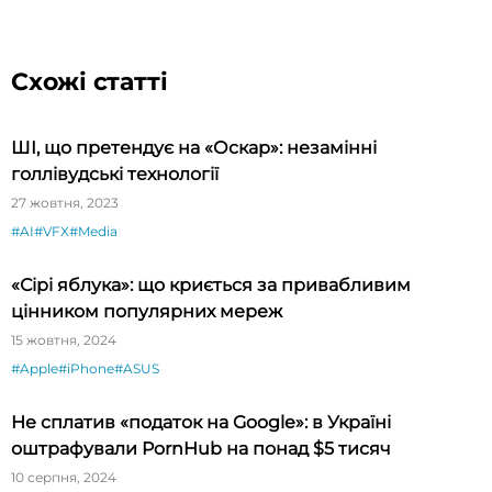
Схожі статті
ШІ, що претендує на «Оскар»: незамінні
голлівудські технології
27 жовтня, 2023
#AI
#VFX
#Media
«Сірі яблука»: що криється за привабливим
цінником популярних мереж
15 жовтня, 2024
#Apple
#iPhone
#ASUS
Не сплатив «податок на Google»: в Україні
оштрафували PornHub на понад $5 тисяч
10 серпня, 2024