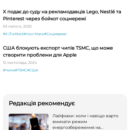
X подає до суду на рекламодавців Lego, Nestlé та
Pinterest через бойкот соцмережі
03 лютого, 2025
#X (Twitter)
#Ілон Маск
#Соцмережі
США блокують експорт чипів TSMC, що може
створити проблеми для Apple
12 листопада, 2024
#Чипи
#TSMC
#США
Редакція рекомендує
Лайфхаки: коли і навіщо варто
вмикати режим
енергозбереження на