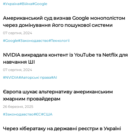
#Україна
#Війна
#Google
Американський суд визнав Google монополістом
через домінування його пошукової системи
07 серпня, 2024
#Google
#Законодавство
#Технології
NVIDIA викрадала контент із YouTube та Netflix для
навчання ШІ
07 серпня, 2024
#NVIDIA
#Авторські права
#AI
Європа шукає альтернативу американським
хмарним провайдерам
26 березня, 2025
#Законодавство
#ЄС
#США
Через кібератаку на державні реєстри в Україні