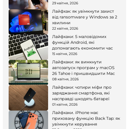
смартфоні
29 квітня, 2026
Лайфхак: як увімкнути захист
від ransomware у Windows за 2
хвилини
22 квітня, 2026
Лайфхаки: 5 маловідомих
функцій Android, які
допомагають економити час
15 квітня, 2026
Лайфхаки: як вимкнути
автозапуск програм у macOS
26 Tahoe і пришвидшити Mac
08 квітня, 2026
Лайфхаки: чотири міфи про
заряджання смартфона, які
насправді шкодять батареї
01 квітня, 2026
Лайфхаки. iPhone має
приховану функцію Back Tap: як
увімкнути керування