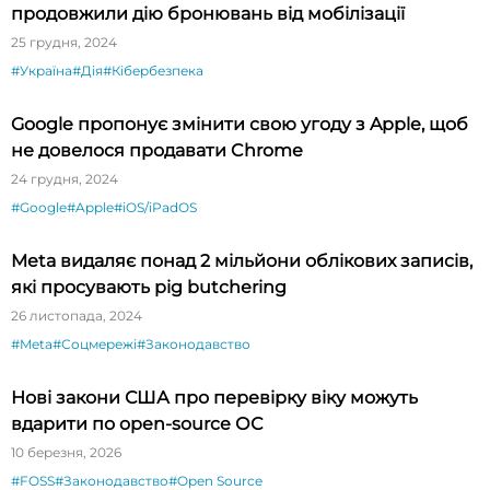
продовжили дію бронювань від мобілізації
25 грудня, 2024
#Україна
#Дія
#Кібербезпека
Google пропонує змінити свою угоду з Apple, щоб
не довелося продавати Chrome
24 грудня, 2024
#Google
#Apple
#iOS/iPadOS
Meta видаляє понад 2 мільйони облікових записів,
які просувають pig butchering
26 листопада, 2024
#Meta
#Соцмережі
#Законодавство
Нові закони США про перевірку віку можуть
вдарити по open-source ОС
10 березня, 2026
#FOSS
#Законодавство
#Open Source