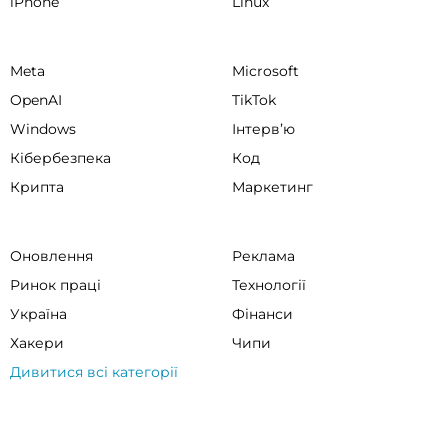
iPhone
Linux
Meta
Microsoft
OpenAI
TikTok
Windows
Інтервʼю
Кібербезпека
Код
Крипта
Маркетинг
Оновлення
Реклама
Ринок праці
Технології
Україна
Фінанси
Хакери
Чипи
Дивитися всі категорії