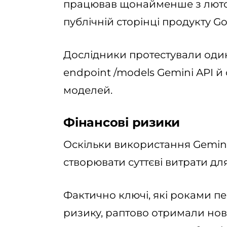
працював щонайменше з лютог
публічній сторінці продукту Go
Дослідники протестували один
endpoint /models Gemini API 
моделей.
Фінансові ризики
Оскільки використання Gemin
створювати суттєві витрати дл
Фактично ключі, які роками пе
ризику, раптово отримали нові 