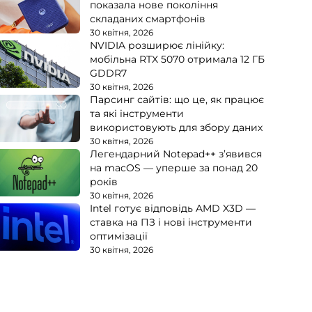
показала нове покоління
складаних смартфонів
30 квітня, 2026
NVIDIA розширює лінійку:
мобільна RTX 5070 отримала 12 ГБ
GDDR7
30 квітня, 2026
Парсинг сайтів: що це, як працює
та які інструменти
використовують для збору даних
30 квітня, 2026
Легендарний Notepad++ з’явився
на macOS — уперше за понад 20
років
30 квітня, 2026
Intel готує відповідь AMD X3D —
ставка на ПЗ і нові інструменти
оптимізації
30 квітня, 2026