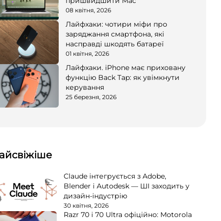
пришвидшити Mac
08 квітня, 2026
Лайфхаки: чотири міфи про
заряджання смартфона, які
насправді шкодять батареї
01 квітня, 2026
Лайфхаки. iPhone має приховану
функцію Back Tap: як увімкнути
керування
25 березня, 2026
айсвіжіше
Claude інтегрується з Adobe,
Blender і Autodesk — ШІ заходить у
дизайн-індустрію
30 квітня, 2026
Razr 70 і 70 Ultra офіційно: Motorola