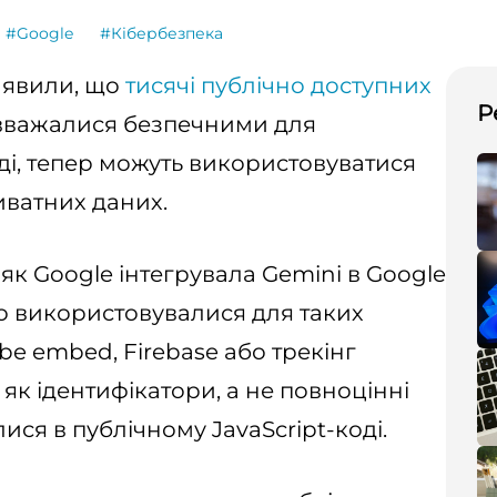
#Google
#Кібербезпека
виявили, що
тисячі публічно доступних
Р
е вважалися безпечними для
ді, тепер можуть використовуватися
риватних даних.
як Google інтегрувала Gemini в Google
то використовувалися для таких
ube embed, Firebase або трекінг
як ідентифікатори, а не повноцінні
ися в публічному JavaScript-коді.