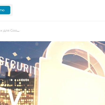
ттю
Інтеграція Gemini створила ризик для Google API-ключів