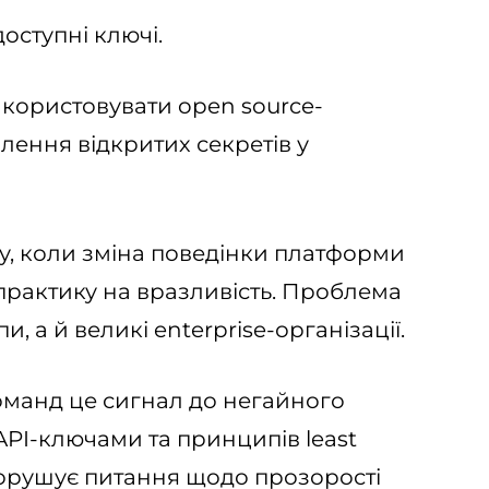
оступні ключі.
використовувати open source-
влення відкритих секретів у
у, коли зміна поведінки платформи
рактику на вразливість. Проблема
, а й великі enterprise-організації.
-команд це сигнал до негайного
API-ключами та принципів least
т порушує питання щодо прозорості