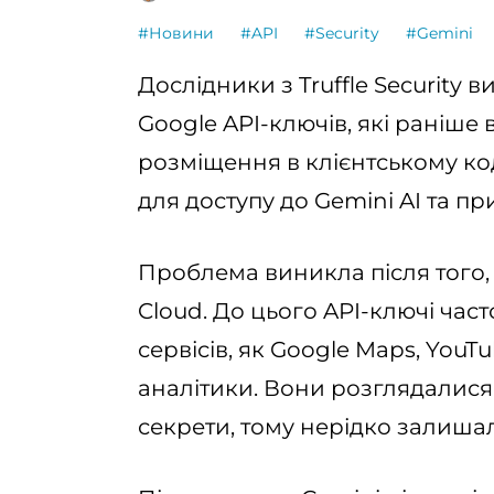
#Новини
#API
#Security
#Gemini
Дослідники з Truffle Security 
Google API-ключів, які раніш
розміщення в клієнтському ко
для доступу до Gemini AI та п
Проблема виникла після того, 
Cloud. До цього API-ключі час
сервісів, як Google Maps, YouT
аналітики. Вони розглядалися 
секрети, тому нерідко залишал