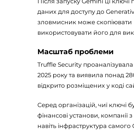
Після запуску Gemini ці ключі
даних для доступу до Generati
зловмисник може скопіювати к
використовувати його для викл
Масштаб проблеми
Truffle Security проаналізува
2025 року та виявила понад 28
відкрито розміщених у коді сай
Серед організацій, чиї ключі б
фінансові установи, компанії 
навіть інфраструктура самого 