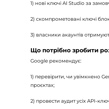
1) нові ключі AI Studio за за
2) скомпрометовані ключі блок
3) власники акаунтів отримую
Що потрібно зробити р
Google рекомендує:
1) перевірити, чи увімкнено Ge
проєктах;
2) провести аудит усіх API-ключ