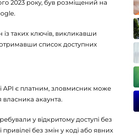
о 2023 року, був розміщений на
ogle.
 із таких ключів, викликавши
й отримавши список доступних
i API є платним, зловмисник може
я власника акаунта.
ребували у відкритому доступі без
привілеї без змін у коді або явних