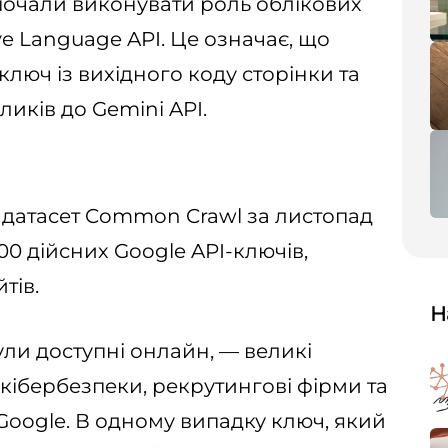
 почали виконувати роль облікових
ve Language API. Це означає, що
люч із вихідного коду сторінки та
иків до Gemini API.
ла датасет Common Crawl за листопад
00 дійсних Google API-ключів,
тів.
Н
ули доступні онлайн, — великі
з кібербезпеки, рекрутингові фірми та
Google. В одному випадку ключ, який