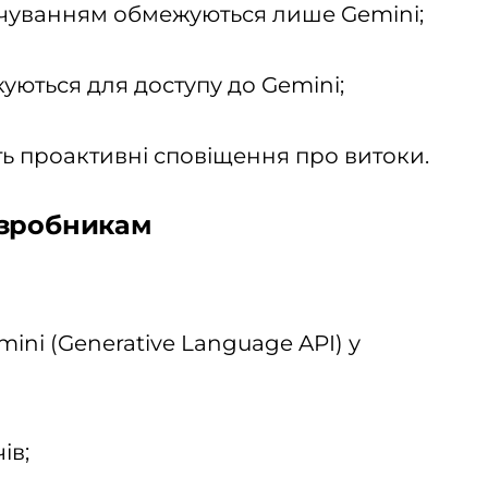
мовчуванням обмежуються лише Gemini;
уються для доступу до Gemini;
ть проактивні сповіщення про витоки.
озробникам
mini (Generative Language API) у
ів;