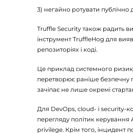
3) негайно ротувати публічно д
Truffle Security також радить 
інструмент TruffleHog для вия
репозиторіях і коді.
Це приклад системного ризик
перетворює раніше безпечну п
зачіпає не лише окремі стартапи
Для DevOps, cloud- і security
перегляду політик керування 
privilege. Крім того, інциден