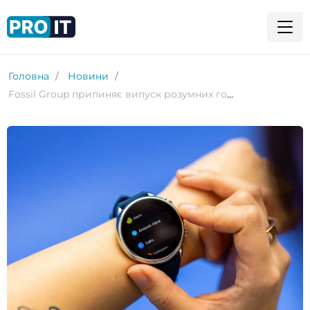
Головна
Новини
Fossil Group припиняє випуск розумних годинників