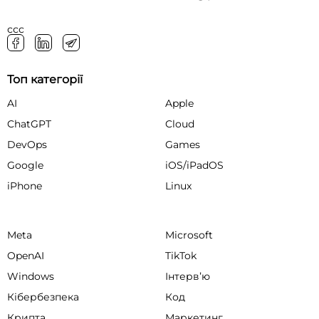
ссс
Топ категорії
AI
Apple
ChatGPT
Cloud
DevOps
Games
Google
iOS/iPadOS
iPhone
Linux
Meta
Microsoft
OpenAI
TikTok
Windows
Інтервʼю
Кібербезпека
Код
Крипта
Маркетинг