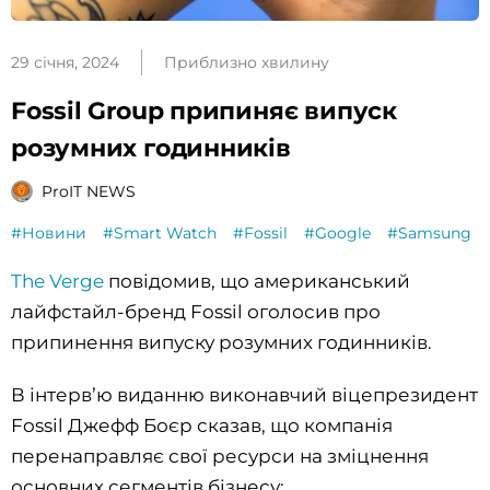
29 січня, 2024
Приблизно хвилину
Fossil Group припиняє випуск
розумних годинників
ProIT NEWS
#Новини
#Smart Watch
#Fossil
#Google
#Samsung
The Verge
повідомив, що американський
лайфстайл-бренд Fossil оголосив про
припинення випуску розумних годинників.
В інтервʼю виданню виконавчий віцепрезидент
Fossil Джефф Боєр сказав, що компанія
перенаправляє свої ресурси на зміцнення
основних сегментів бізнесу: