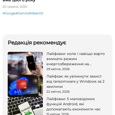
20 травня, 2025
#Google
#Gemini
#WearOS
Редакція рекомендує
Лайфхаки: коли і навіщо варто
вмикати режим
енергозбереження на
смартфоні
29 квітня, 2026
Лайфхак: як увімкнути захист
від ransomware у Windows за 2
хвилини
22 квітня, 2026
Лайфхаки: 5 маловідомих
функцій Android, які
допомагають економити час
15 квітня, 2026