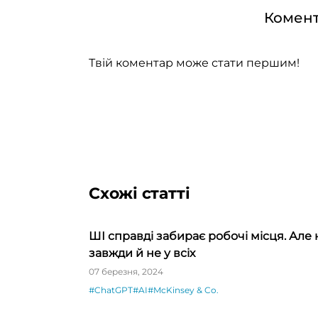
Комент
Твій коментар може стати першим!
Схожі статті
ШІ справді забирає робочі місця. Але 
завжди й не у всіх
07 березня, 2024
#ChatGPT
#AI
#McKinsey & Co.