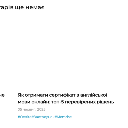
арів ще немає
не
Як отримати сертифікат з англійської
мови онлайн: топ-5 перевірених рішень
05 червня, 2025
#Освіта
#Застосунок
#Memrise