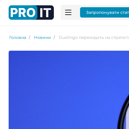
Запропонувати ста
Головна
Новини