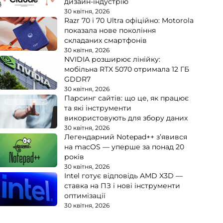
дизайн-індустрію
30 квітня, 2026
Razr 70 і 70 Ultra офіційно: Motorola
показала нове покоління
складаних смартфонів
30 квітня, 2026
NVIDIA розширює лінійку:
мобільна RTX 5070 отримала 12 ГБ
GDDR7
30 квітня, 2026
Парсинг сайтів: що це, як працює
та які інструменти
використовують для збору даних
30 квітня, 2026
Легендарний Notepad++ з’явився
на macOS — уперше за понад 20
років
30 квітня, 2026
Intel готує відповідь AMD X3D —
ставка на ПЗ і нові інструменти
оптимізації
30 квітня, 2026