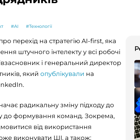
кт
#AI
#Технології
о перехід на стратегію AI-first, яка
Р
ня штучного інтелекту у всі робочі
івзасновник і генеральний директор
ітників, який
опублікували
на
inkedIn.
значає радикальну зміну підходу до
ту до формування команд. Зокрема,
дмовитися від використання
може виконувати ШІ, а також: