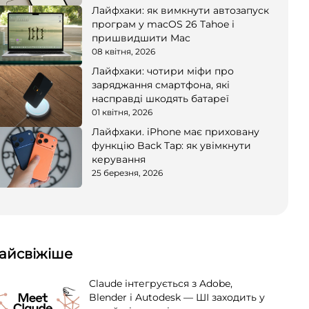
Лайфхаки: як вимкнути автозапуск
програм у macOS 26 Tahoe і
пришвидшити Mac
08 квітня, 2026
Лайфхаки: чотири міфи про
заряджання смартфона, які
насправді шкодять батареї
01 квітня, 2026
Лайфхаки. iPhone має приховану
функцію Back Tap: як увімкнути
керування
25 березня, 2026
айсвіжіше
Claude інтегрується з Adobe,
Blender і Autodesk — ШІ заходить у