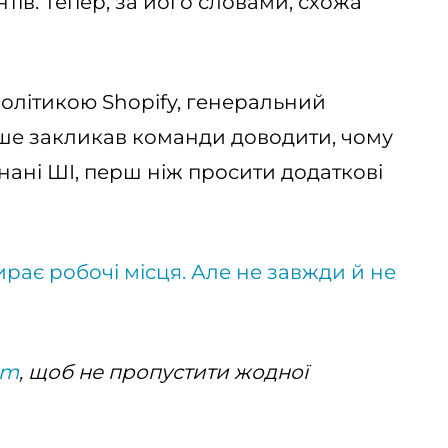
ів. Тепер, за його словами, схожа
олітикою Shopify, генеральний
іше закликав команди доводити, чому
нані ШІ, перш ніж просити додаткові
ирає робочі місця. Але не завжди й не
am
, щоб не пропустити жодної