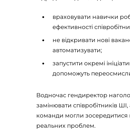
враховувати навички роб
ефективності співробітни
не відкривати нові вакан
автоматизувати;
запустити окремі ініціати
допоможуть переосмисли
Водночас гендиректор наголос
замінювати співробітників ШІ
команди могли зосередитися н
реальних проблем.