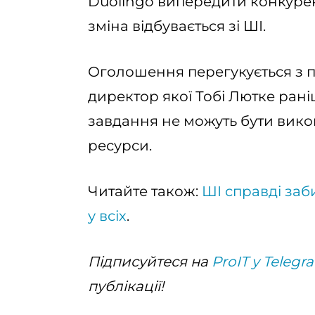
Duolingo випередити конкурент
зміна відбувається зі ШІ.
Оголошення перегукується з п
директор якої Тобі Лютке ран
завдання не можуть бути вико
ресурси.
Читайте також:
ШІ справді заб
у всіх
.
Підписуйтеся на
ProIT у Telegr
публікації!