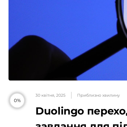
30 квітня, 2025
Приблизно хвилину
0%
Duolingo переход
завдання для пі