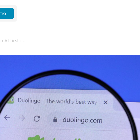
ттю
Duolingo переходить на стратегію AI-first і скорочує завдання для підрядників