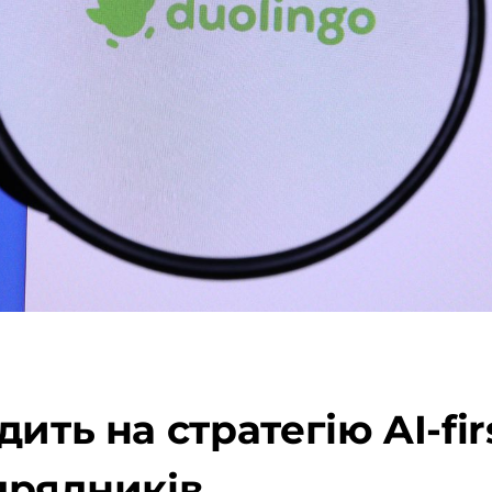
ить на стратегію AI-fir
дрядників