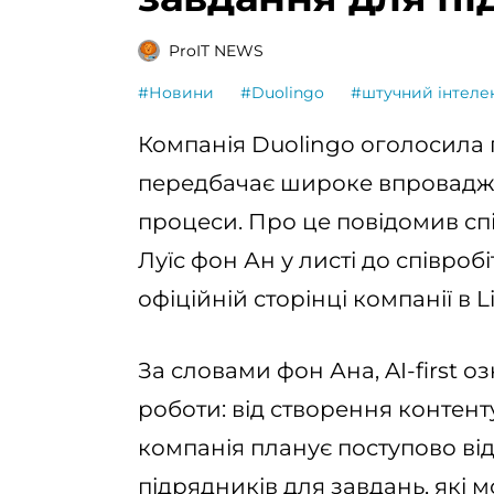
ProIT NEWS
#Новини
#Duolingo
#штучний інтеле
Компанія Duolingo оголосила пр
передбачає широке впроваджен
процеси. Про це повідомив сп
Луїс фон Ан у листі до співроб
офіційній сторінці компанії в L
За словами фон Ана, AI-first о
роботи: від створення контен
компанія планує поступово ві
підрядників для завдань, які 