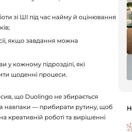
оти зі ШІ під час найму й оцінювання
ків;
сії, якщо завдання можна
ви у кожному підрозділі, які
ти щоденні процеси.
ив, що Duolingo не збирається
, а навпаки — прибирати рутину, щоб
Н
а креативній роботі та вирішенні