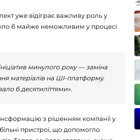
лект уже відіграє важливу роль у
було б майже неможливим у процесі
ніціатив минулого року — заміна
ня матеріалів на ШІ-платформу.
ало б десятиліттями».
ансформацію з рішенням компанії у
обільні пристрої, що допомогло