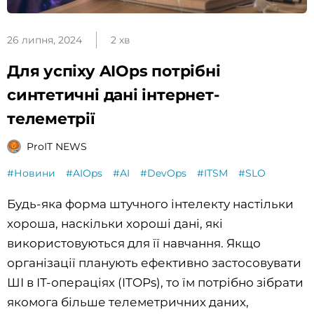
26 липня, 2024
2 хв
Для успіху AIOps потрібні
синтетичні дані інтернет-
телеметрії
ProIT NEWS
#Новини
#AIOps
#AI
#DevOps
#ITSM
#SLO
Будь-яка форма штучного інтелекту настільки
хороша, наскільки хороші дані, які
використовуються для її навчання. Якщо
організації планують ефективно застосовувати
ШІ в ІТ-операціях (ITOPs), то їм потрібно зібрати
якомога більше телеметричних даних,