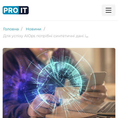
Головна
Новини
Для успіху AIOps потрібні синтетичні дані інтернет-телеметрії