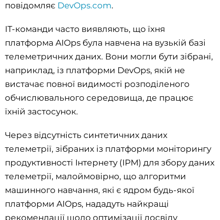
повідомляє
DevOps.com
.
ІТ-команди часто виявляють, що їхня
платформа AIOps була навчена на вузькій базі
телеметричних даних. Вони могли бути зібрані,
наприклад, із платформи DevOps, якій не
вистачає повної видимості розподіленого
обчислювального середовища, де працює
їхній застосунок.
Через відсутність синтетичних даних
телеметрії, зібраних із платформи моніторингу
продуктивності Інтернету (IPM) для збору даних
телеметрії, малоймовірно, що алгоритми
машинного навчання, які є ядром будь-якої
платформи AIOps, нададуть найкращі
рекомендації щодо оптимізації досвіду