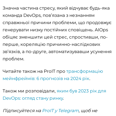
Значна частина стресу, який відчуває будь-яка
команда DevOps, пов’язана з незнанням
справжньої причини проблеми, що продовжує
генерувати низку постійних сповіщень. AIOps
обіцяє зменшити цей стрес, спростивши, по-
перше, кореляцію причинно-наслідкових
зв’язків, а по-друге, автоматизувавши усунення
проблем.
Читайте також на ProIT про
трансформацію
мейнфреймів: 6 прогнозів на 2024 рік
.
Також ми розповідали,
яким був 2023 рік для
DevOps: огляд стану ринку
.
Підписуйтеся на
ProIT у Telegram
, щоб не