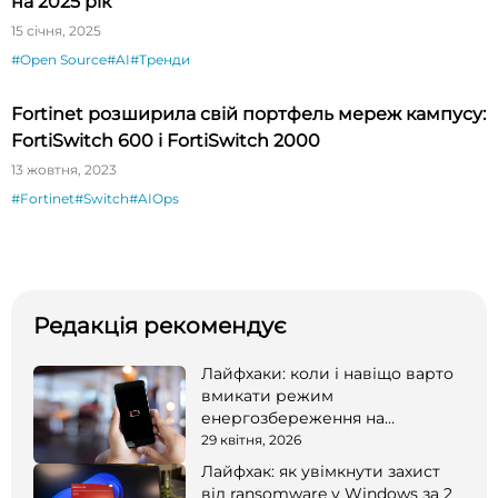
на 2025 рік
15 січня, 2025
#Open Source
#AI
#Тренди
Fortinet розширила свій портфель мереж кампусу:
FortiSwitch 600 і FortiSwitch 2000
13 жовтня, 2023
#Fortinet
#Switch
#AIOps
Редакція рекомендує
Лайфхаки: коли і навіщо варто
вмикати режим
енергозбереження на
смартфоні
29 квітня, 2026
Лайфхак: як увімкнути захист
від ransomware у Windows за 2