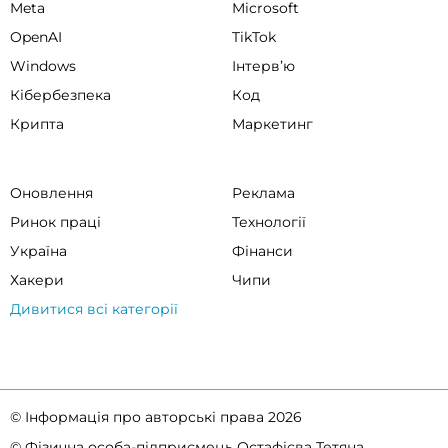
Meta
Microsoft
OpenAI
TikTok
Windows
Інтервʼю
Кібербезпека
Код
Крипта
Маркетинг
Оновлення
Реклама
Ринок праці
Технології
Україна
Фінанси
Хакери
Чипи
Дивитися всі категорії
© Інформація про авторські права 2026
© Фізична особа-підприємець Остафієва Тетяна