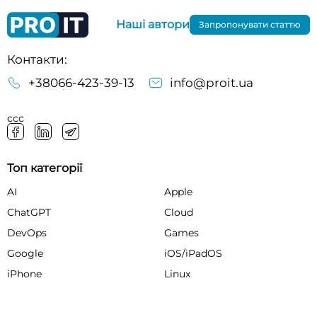
Наші автори
Запропонувати статтю
Контакти:
+38066-423-39-13
info@proit.ua
ссс
Топ категорії
AI
Apple
ChatGPT
Cloud
DevOps
Games
Google
iOS/iPadOS
iPhone
Linux