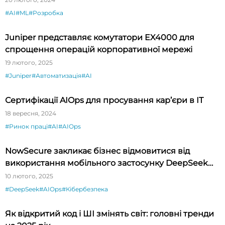
#AI
#ML
#Розробка
Juniper представляє комутатори EX4000 для
спрощення операцій корпоративної мережі
19 лютого, 2025
#Juniper
#Автоматизація
#AI
Сертифікації AIOps для просування кар’єри в IT
18 вересня, 2024
#Ринок праці
#AI
#AIOps
NowSecure закликає бізнес відмовитися від
використання мобільного застосунку DeepSeek
для iOS
10 лютого, 2025
#DeepSeek
#AIOps
#Кібербезпека
Як відкритий код і ШІ змінять світ: головні тренди