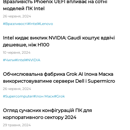
Вразливість Phoenix UEFI впливає на сотні
моделей ПК Intel
26 червня, 2024
#Вразливості
#Intel
#Lenovo
Intel кидає виклик NVIDIA: Gaudi коштує вдвічі
дешевше, ніж H100
10 червня, 2024
#Чипи
#Intel
#NVIDIA
Обчислювальна фабрика Grok AI Ілона Маска
використовуватиме сервери Dell і Supermicro
26 червня, 2024
#Supercomputer
#Ілон Маск
#Grok
Огляд сучасних конфігурацій ПК для
корпоративного сектору 2024
29 травня, 2024