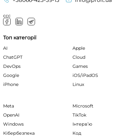
+38066-423-39-13
info@proit.ua
ссс
Топ категорії
AI
Apple
ChatGPT
Cloud
DevOps
Games
Google
iOS/iPadOS
iPhone
Linux
Meta
Microsoft
OpenAI
TikTok
Windows
Інтервʼю
Кібербезпека
Код