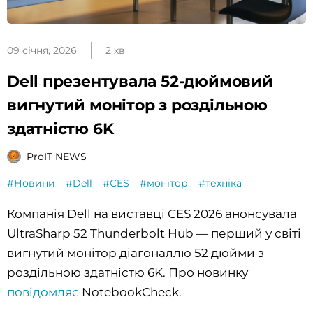
09 січня, 2026
2 хв
Dell презентувала 52-дюймовий
вигнутий монітор з роздільною
здатністю 6K
ProIT NEWS
#Новини
#Dell
#CES
#монітор
#техніка
Компанія Dell на виставці CES 2026 анонсувала
UltraSharp 52 Thunderbolt Hub — перший у світі
вигнутий монітор діагоналлю 52 дюйми з
роздільною здатністю 6K. Про новинку
повідомляє
NotebookCheck.