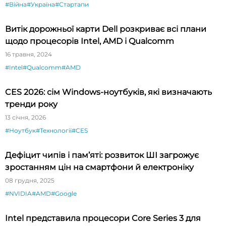
#Війна
#Україна
#Стартапи
Витік дорожньої карти Dell розкриває всі плани
щодо процесорів Intel, AMD і Qualcomm
16 травня, 2024
#Intel
#Qualcomm
#AMD
CES 2026: сім Windows-ноутбуків, які визначають
тренди року
13 січня, 2026
#Ноутбук
#Технології
#CES
Дефіцит чипів і пам’яті: розвиток ШІ загрожує
зростанням цін на смартфони й електроніку
08 грудня, 2025
#NVIDIA
#AMD
#Google
Intel представила процесори Core Series 3 для