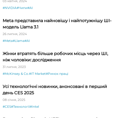
03 квітня, 2024
#NVIDIA
#Чипи
#AI
Meta представила найновішу і найпотужнішу ШІ-
модель Llama 3.1
26 липня, 2024
#Meta
#Llama
#AI
Жінки втратять більше робочих місць через ШІ,
ніж чоловіки: дослідження
31 липня, 2023
#McKinsey & Co.
#IT Market
#Ринок праці
Усі технологічні новинки, анонсовані в перший
день CES 2025
08 січня, 2025
#CES
#Технології
#Intel