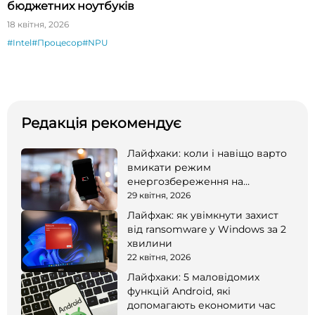
бюджетних ноутбуків
18 квітня, 2026
#Intel
#Процесор
#NPU
Редакція рекомендує
Лайфхаки: коли і навіщо варто
вмикати режим
енергозбереження на
смартфоні
29 квітня, 2026
Лайфхак: як увімкнути захист
від ransomware у Windows за 2
хвилини
22 квітня, 2026
Лайфхаки: 5 маловідомих
функцій Android, які
допомагають економити час